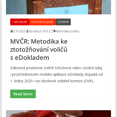
• AKTUÁLNĚ
DOPORUČUJEME
OSTATNÍ
3.9.2025
Redakce ISVS.CZ
Metodika
,
Volby
MVČR: Metodika ke
ztotožňování voličů
s eDokladem
Zákonná povinnost ověřit totožnost nebo osobní údaj
i prostřednictvím mobilní aplikace eDoklady dopadá od
1. ledna 2025 i na okrskové volební komise (OVK).
Read More