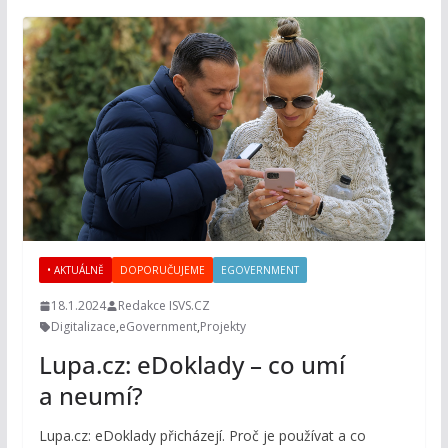
• AKTUÁLNĚ
DOPORUČUJEME
EGOVERNMENT
18.1.2024
Redakce ISVS.CZ
Digitalizace
,
eGovernment
,
Projekty
Lupa.cz: eDoklady – co umí
a neumí?
Lupa.cz: eDoklady přicházejí. Proč je používat a co