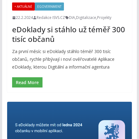
• AKTUÁLNĚ
EGOVERNMENT
22.2.2024
Redakce ISVS.CZ
DIA
,
Digitalizace
,
Projekty
eDoklady si stáhlo už téměř 300
tisíc občanů
Za první měsíc si eDoklady stáhlo téměř 300 tisíc
občanů, rychle přibývají i noví ověřovatelé Aplikace
eDoklady, kterou Digitální a informační agentura
Read More