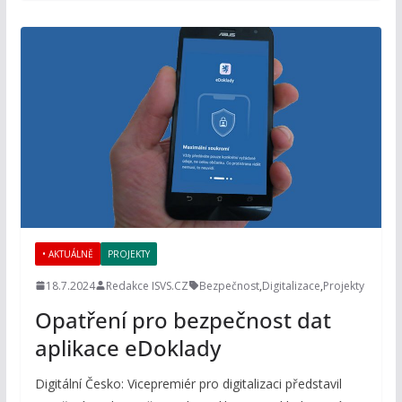
• AKTUÁLNĚ
PROJEKTY
18.7.2024
Redakce ISVS.CZ
Bezpečnost
,
Digitalizace
,
Projekty
Opatření pro bezpečnost dat
aplikace eDoklady
Digitální Česko: Vicepremiér pro digitalizaci představil