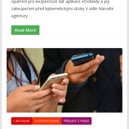
opatření pro bezpečnost dat aplikace eDoklady a její
zabezpečení před kybernetickými útoky V sídle Národní
agentury
Read More
• AKTUÁLNĚ
DOPORUČUJEME
PŘÍKLADY Z PRAXE