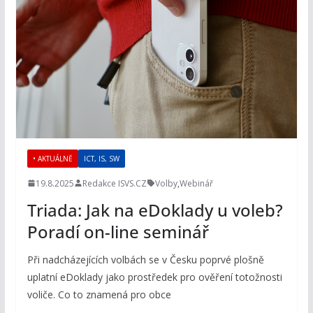
• AKTUÁLNĚ
ICT, IS, SW
19.8.2025
Redakce ISVS.CZ
Volby
,
Webinář
Triada: Jak na eDoklady u voleb?
Poradí on-line seminář
Při nadcházejících volbách se v Česku poprvé plošně
uplatní eDoklady jako prostředek pro ověření totožnosti
voliče. Co to znamená pro obce