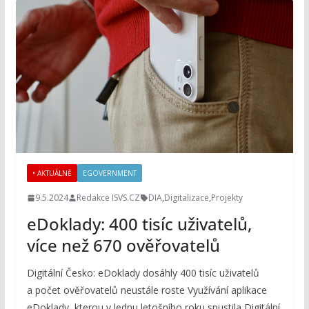
• AKTUÁLNĚ
EGOVERNMENT
9.5.2024
Redakce ISVS.CZ
DIA
,
Digitalizace
,
Projekty
eDoklady: 400 tisíc uživatelů,
více než 670 ověřovatelů
Digitální Česko: eDoklady dosáhly 400 tisíc uživatelů
a počet ověřovatelů neustále roste Využívání aplikace
eDoklady, kterou v lednu letošního roku spustila Digitální