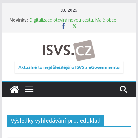
Přeskočit
9.8.2026
na
Informace o obcích vždy po ruce. SMS ČR spouští
Novinky:
novou mobilní aplikaci
obsah
Digitalizace otevírá novou cestu. Malé obce
nemusí zanikat, mohou více spolupracovat
DIA: Stát poprvé v historii zapojuje širokou
veřejnost do testování digitálních služeb
DIA: Informační systém dlouhodobého řízení
(ISDŘ) je od července v plném provozu
RVIS – Výbor pro architekturu a řízení ICT
zveřejnil materiály z nového jednání
Výsledky vyhledávání pro: edoklad