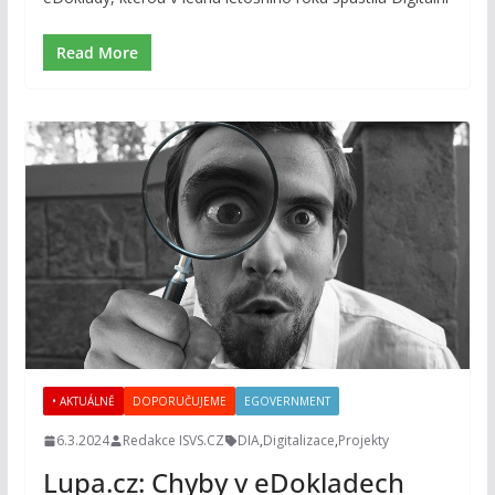
Read More
• AKTUÁLNĚ
DOPORUČUJEME
EGOVERNMENT
6.3.2024
Redakce ISVS.CZ
DIA
,
Digitalizace
,
Projekty
Lupa.cz: Chyby v eDokladech