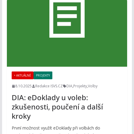
• AKTUÁLNĚ
PROJEKTY
8.10.2025
Redakce ISVS.CZ
DIA
,
Projekty
,
Volby
DIA: eDoklady u voleb:
zkušenosti, poučení a další
kroky
První možnost využít eDoklady při volbách do