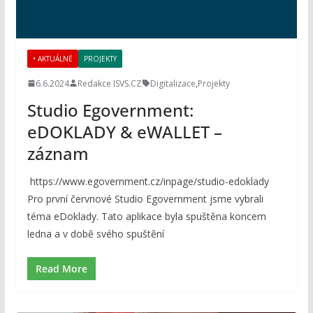
• AKTUÁLNĚ
PROJEKTY
6.6.2024
Redakce ISVS.CZ
Digitalizace
,
Projekty
Studio Egovernment:
eDOKLADY & eWALLET –
záznam
https://www.egovernment.cz/inpage/studio-edoklady
Pro první červnové Studio Egovernment jsme vybrali
téma eDoklady. Tato aplikace byla spuštěna koncem
ledna a v době svého spuštění
Read More