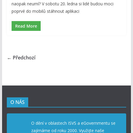
naopak neumí? V sobotu 20. ledna si lidé budou moci
poprvé do mobilů stáhnout aplikaci
Read More
← Předchozí
O NÁS
O dění v oblastech ISVS a eGovernmentu se
zajímáme od roku 2000. Využijte naše