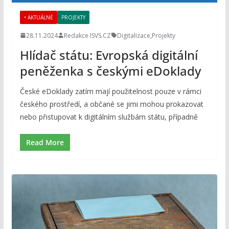
• AKTUÁLNĚ
PROJEKTY
28.11.2024
Redakce ISVS.CZ
Digitalizace
,
Projekty
Hlídač státu: Evropská digitální
peněženka s českými eDoklady
České eDoklady zatím mají použitelnost pouze v rámci
českého prostředí, a občané se jimi mohou prokazovat
nebo přistupovat k digitálním službám státu, případně
Read More