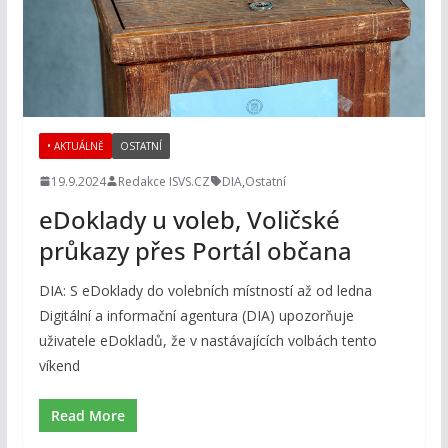
• AKTUÁLNĚ
OSTATNÍ
19.9.2024
Redakce ISVS.CZ
DIA
,
Ostatní
eDoklady u voleb, Voličské
průkazy přes Portál občana
DIA: S eDoklady do volebních místností až od ledna
Digitální a informační agentura (DIA) upozorňuje
uživatele eDokladů, že v nastávajících volbách tento
víkend
Read More