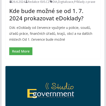
26.6.2024
Redakce ISVS.CZ
DIA
,
Digitalizace
,
Příklady z praxe
Kde bude možné se od 1. 7.
2024 prokazovat eDoklady?
DIA: eDoklady od července využijete u policie, soudů,
úřadů práce, finančních úřadů, krajů, obcí a na dalších
místech Od 1. července bude možné
Read More