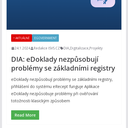
• AKTUÁLNĚ
EGOVERNMENT
24.1.2024
Redakce ISVS.CZ
DIA
,
Digitalizace
,
Projekty
DIA: eDoklady nezpůsobují
problémy se základními registry
eDoklady nezpůsobují problémy se základními registry,
přihlášení do systému eRecept funguje Aplikace
eDoklady nezpůsobuje problémy při ověřování
totožnosti klasickým způsobem
Read More