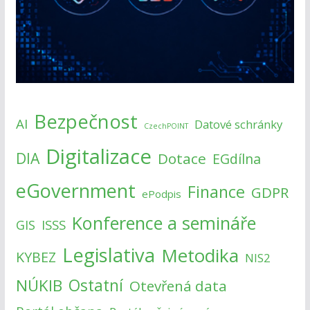
Bezpečnost
AI
Datové schránky
CzechPOINT
Digitalizace
DIA
Dotace
EGdílna
eGovernment
Finance
GDPR
ePodpis
Konference a semináře
ISSS
GIS
Legislativa
Metodika
KYBEZ
NIS2
NÚKIB
Ostatní
Otevřená data