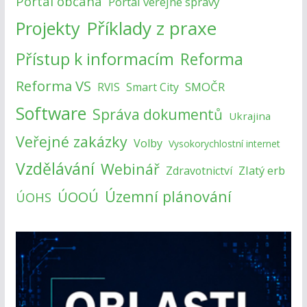
Portál občana
Portál veřejné správy
Příklady z praxe
Projekty
Přístup k informacím
Reforma
Reforma VS
SMOČR
RVIS
Smart City
Software
Správa dokumentů
Ukrajina
Veřejné zakázky
Volby
Vysokorychlostní internet
Vzdělávání
Webinář
Zlatý erb
Zdravotnictví
Územní plánování
ÚOOÚ
ÚOHS