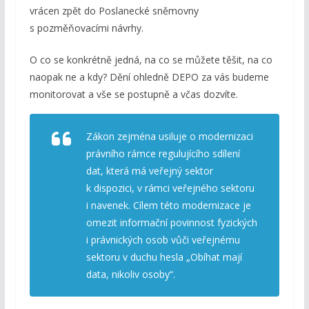
vrácen zpět do Poslanecké sněmovny
s pozměňovacími návrhy.
O co se konkrétně jedná, na co se můžete těšit, na co
naopak ne a kdy? Dění ohledně DEPO za vás budeme
monitorovat a vše se postupně a včas dozvíte.
Zákon zejména usiluje o modernizaci
právního rámce regulujícího sdílení
dat, která má veřejný sektor
k dispozici, v rámci veřejného sektoru
i navenek. Cílem této modernizace je
omezit informační povinnost fyzických
i právnických osob vůči veřejnému
sektoru v duchu hesla „Obíhat mají
data, nikoliv osoby“.