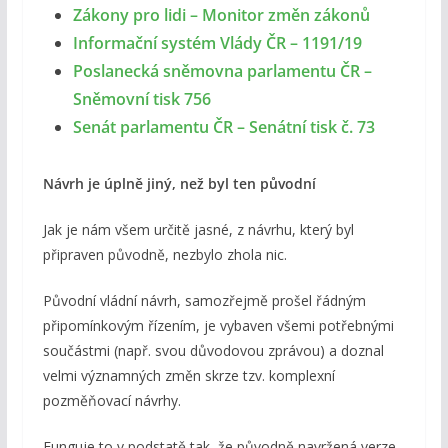
Zákony pro lidi – Monitor změn zákonů
Informační systém Vlády ČR – 1191/19
Poslanecká sněmovna parlamentu ČR –
Sněmovní tisk 756
Senát parlamentu ČR – Senátní tisk č. 73
Návrh je úplně jiný, než byl ten původní
Jak je nám všem určitě jasné, z návrhu, který byl
připraven původně, nezbylo zhola nic.
Původní vládní návrh, samozřejmě prošel řádným
připomínkovým řízením, je vybaven všemi potřebnými
součástmi (např. svou důvodovou zprávou) a doznal
velmi významných změn skrze tzv. komplexní
pozměňovací návrhy.
Funguje to v podstatě tak, že původně navržená verze