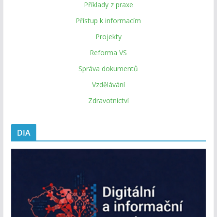
Příklady z praxe
Přístup k informacím
Projekty
Reforma VS
Správa dokumentů
Vzdělávání
Zdravotnictví
DIA