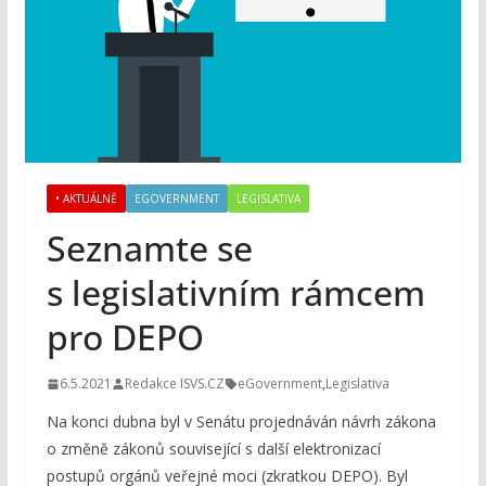
• AKTUÁLNĚ
EGOVERNMENT
LEGISLATIVA
Seznamte se
s legislativním rámcem
pro DEPO
6.5.2021
Redakce ISVS.CZ
eGovernment
,
Legislativa
Na konci dubna byl v Senátu projednáván návrh zákona
o změně zákonů související s další elektronizací
postupů orgánů veřejné moci (zkratkou DEPO). Byl