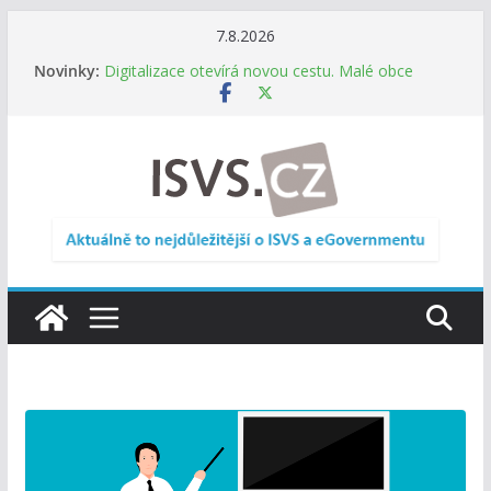
Přeskočit
7.8.2026
na
Novinky:
Digitalizace otevírá novou cestu. Malé obce
obsah
nemusí zanikat, mohou více spolupracovat
DIA: Stát poprvé v historii zapojuje širokou
veřejnost do testování digitálních služeb
DIA: Informační systém dlouhodobého řízení
(ISDŘ) je od července v plném provozu
RVIS – Výbor pro architekturu a řízení ICT
zveřejnil materiály z nového jednání
Informace o obcích vždy po ruce. SMS ČR spouští
novou mobilní aplikaci