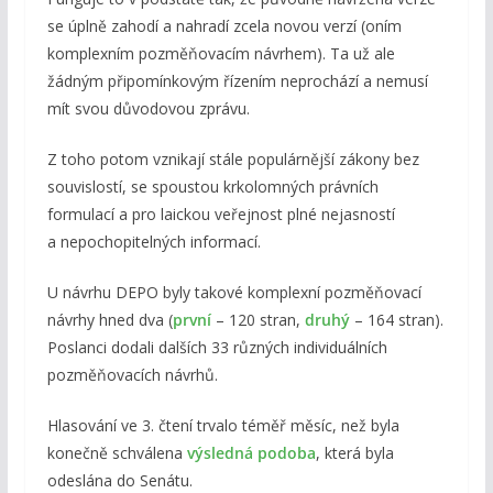
se úplně zahodí a nahradí zcela novou verzí (oním
komplexním pozměňovacím návrhem). Ta už ale
žádným připomínkovým řízením neprochází a nemusí
mít svou důvodovou zprávu.
Z toho potom vznikají stále populárnější zákony bez
souvislostí, se spoustou krkolomných právních
formulací a pro laickou veřejnost plné nejasností
a nepochopitelných informací.
U návrhu DEPO byly takové komplexní pozměňovací
návrhy hned dva (
první
– 120 stran,
druhý
– 164 stran).
Poslanci dodali dalších 33 různých individuálních
pozměňovacích návrhů.
Hlasování ve 3. čtení trvalo téměř měsíc, než byla
konečně schválena
výsledná podoba
, která byla
odeslána do Senátu.