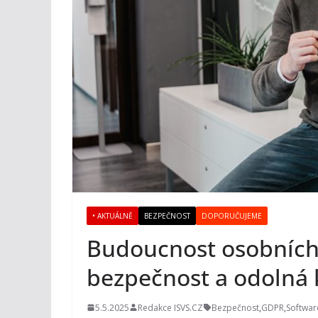
• AKTUÁLNĚ
BEZPEČNOST
DOPORUČUJEME
Budoucnost osobních
bezpečnost a odolná 
5.5.2025
Redakce ISVS.CZ
Bezpečnost
,
GDPR
,
Softwar