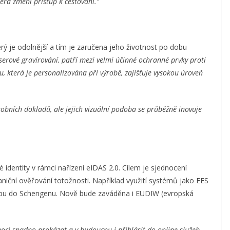
terá změní přístup k cestování.”
rý je odolnější a tím je zaručena jeho životnost po dobu
serové gravírování, patří mezi velmi účinné ochranné prvky proti
u, která je personalizována při výrobě, zajišťuje vysokou úroveň
sobních dokladů, ale jejich vizuální podoba se průběžně inovuje
 identity v rámci nařízení eIDAS 2.0. Cílem je sjednocení
aniční ověřování totožnosti. Například využití systémů jako EES
tupu do Schengenu. Nově bude zaváděna i EUDIW (evropská
oci snadno prokázat a v budoucnu i přihlásit do online služeb