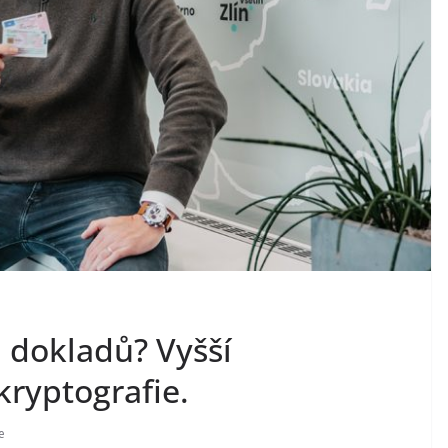
 dokladů? Vyšší
kryptografie.
e