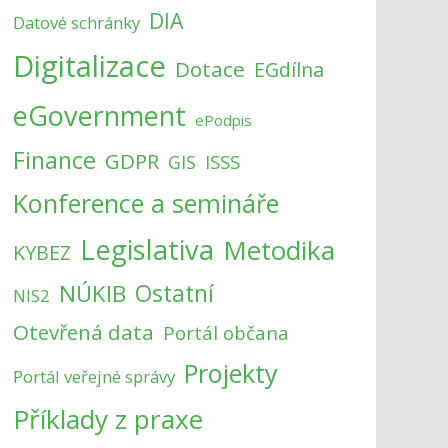
DIA
Datové schránky
Digitalizace
Dotace
EGdílna
eGovernment
ePodpis
Finance
GDPR
ISSS
GIS
Konference a semináře
Legislativa
Metodika
KYBEZ
NÚKIB
Ostatní
NIS2
Otevřená data
Portál občana
Projekty
Portál veřejné správy
Příklady z praxe