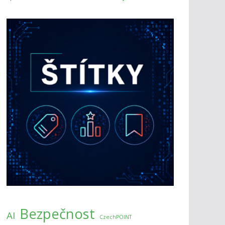
Bezpečnost
AI
CzechPOINT