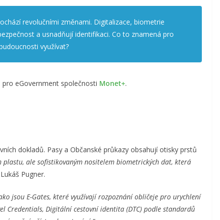
ochází revolučními změnami. Digitalizace, biometrie
 bezpečnost a usnadňují identifikaci. Co to znamená pro
budoucnosti využívat?
tů pro eGovernment společnosti
Monet+
.
ovních dokladů. Pasy a Občanské průkazy obsahují otisky prstů
 plastu, ale sofistikovaným nositelem biometrických dat, která
 Lukáš Pugner.
ko jsou E-Gates, které využívají rozpoznání obličeje pro urychlení
l Credentials, Digitální cestovní identita (DTC) podle standardů