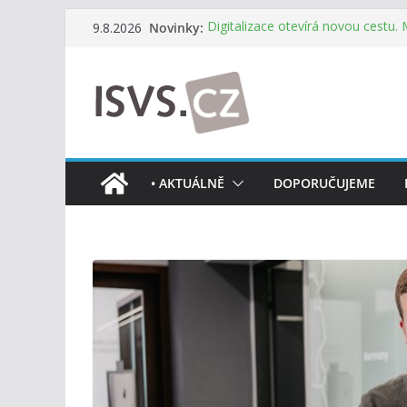
Přeskočit
Novinky:
Digitalizace otevírá novou cestu.
9.8.2026
na
mohou více spolupracovat
DIA: Stát poprvé v historii zapoju
obsah
testování digitálních služeb
DIA: Informační systém dlouhodob
července v plném provozu
RVIS – Výbor pro architekturu a říz
z nového jednání
Informace o obcích vždy po ruce
• AKTUÁLNĚ
DOPORUČUJEME
mobilní aplikaci