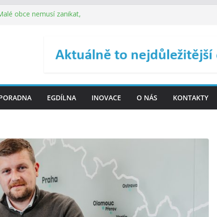
 Malé obce nemusí zanikat,
je širokou veřejnost do
ého řízení (ISDŘ) je od
ení ICT zveřejnil materiály
. SMS ČR spouští novou
PORADNA
EGDÍLNA
INOVACE
O NÁS
KONTAKTY