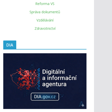
Reforma VS
Správa dokumentů
Vzdělávání
Zdravotnictví
DIA