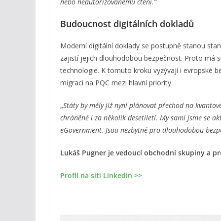
nebo neautorizovanému čtení.“
Budoucnost digitálních dokladů
Moderní digitální doklady se postupně stanou sta
zajistí jejich dlouhodobou bezpečnost. Proto má s
technologie. K tomuto kroku vyzývají i evropské b
migraci na PQC mezi hlavní priority.
„
Státy by měly již nyní plánovat přechod na kvantově
chráněné i za několik desetiletí. My sami jsme se ak
eGovernment. Jsou nezbytné pro dlouhodobou bezpe
Lukáš Pugner je vedoucí obchodní skupiny a p
Profil na síti Linkedin >>