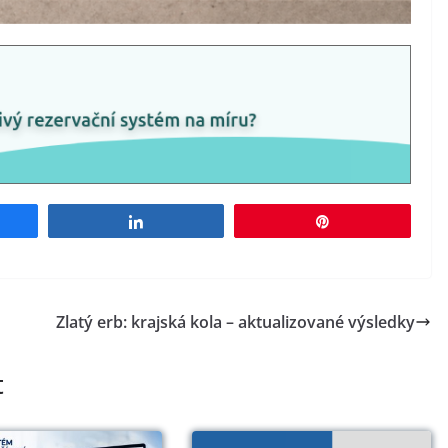
e
Share
Pin
Zlatý erb: krajská kola – aktualizované výsledky
t