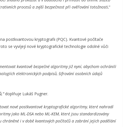
rativních procesů a zvýší bezpečnost při ověřování totožnosti,
“
 na postkvantovou kryptografii (PQC). Kvantové počítače
oto se vyvíjejí nové kryptografické technologie odolné vůči
ementovat kvantově bezpečné algoritmy již nyní, abychom ochránili
nologiích elektronických podpisů, šifrování osobních údajů
ů,“
doplňuje Lukáš Pugner.
ovat nové postkvantové kryptografické algoritmy, které nahradí
oritmy jako ML-DSA nebo ML-KEM, které jsou standardizovány
 chráněné i v době kvantových počítačů a zabrání jejich padělání