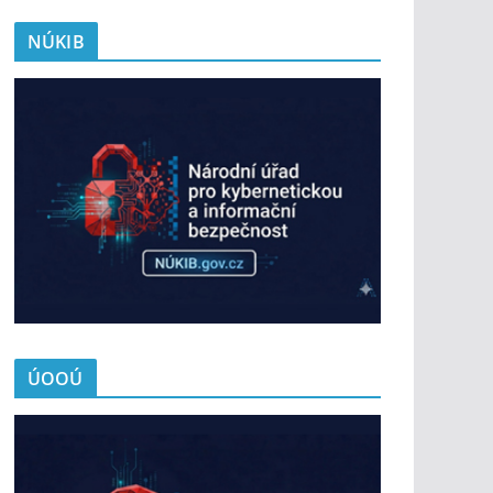
NÚKIB
ÚOOÚ