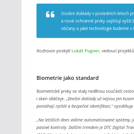
Osobní doklady v posledních letech pr
a nové ochranné prvky zajišťují vyšší
občany a jaké technologie budeme v 
Rozhovor poskytl
Lukáš Pugner
, vedoucí projek
Biometrie jako standard
Biometrické prvky se staly nedílnou součástí cest
i sken obličeje.
„Dnešní doklady už nejsou jen kusem
pomáhají rychlé a bezpečné identifikaci,“
vysvětluje
„Na letištích dnes vidíme automatizované systémy, ja
pasové kontroly. Dalším trendem je DTC Digital Trave