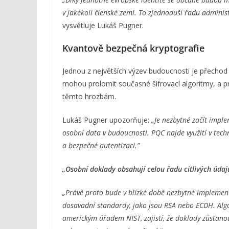
v jakékoli členské zemi. To zjednoduší řadu administ
vysvětluje Lukáš Pugner.
Kvantově bezpečná kryptografie
Jednou z největších výzev budoucnosti je přechod
mohou prolomit současné šifrovací algoritmy, a pr
těmto hrozbám.
Lukáš Pugner upozorňuje:
„Je nezbytné začít impl
osobní data v budoucnosti. PQC najde využití v tech
a bezpečné autentizaci.”
„Osobní doklady obsahují celou řadu citlivých údaj
„Právě proto bude v blízké době nezbytné implement
dosavadní standardy, jako jsou RSA nebo ECDH. Alg
americkým úřadem NIST, zajistí, že doklady zůstanou