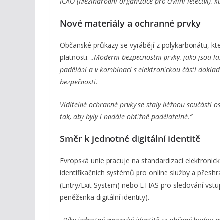
ICAO (Mezinárodní organizace pro civilní letectví), k
Nové materiály a ochranné prvky
Občanské průkazy se vyrábějí z polykarbonátu, kte
platnosti.
„Moderní bezpečnostní prvky, jako jsou la
padělání a v kombinaci s elektronickou částí doklad
bezpečnosti.
Viditelné ochranné prvky se staly běžnou součástí o
tak, aby byly i nadále obtížně padělatelné.“
Směr k jednotné digitální identitě
Evropská unie pracuje na standardizaci elektronické
identifikačních systémů pro online služby a přeshr
(Entry/Exit System) nebo ETIAS pro sledování vs
peněženka digitální identity).
„Díky jednotné evropské identitě se občané budou m