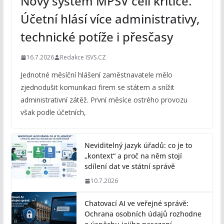
Nový systém MPSV čelí kritice.
Účetní hlásí více administrativy,
technické potíže i přesčasy
16.7.2026
Redakce ISVS.CZ
Jednotné měsíční hlášení zaměstnavatele mělo
zjednodušit komunikaci firem se státem a snížit
administrativní zátěž. První měsíce ostrého provozu
však podle účetních,
Neviditelný jazyk úřadů: co je to
„kontext“ a proč na něm stojí
sdílení dat ve státní správě
10.7.2026
Chatovací AI ve veřejné správě:
Ochrana osobních údajů rozhodne