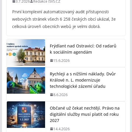
3.7.2026
Redakce ISVS.CZ
První komplexní automatizovaný audit přístupnosti
webových stránek všech 6 258 českých obcí ukázal, že
celková úroveň obecních webů je velmi dobrá.
Frýdlant nad Ostravicí: Od radarů
k sociálním agendám
15.6.2026
Rychleji a s nižšími náklady. Dvůr
Králové n. L. modernizuje
technologické zázemí úřadu
8.6.2026
Občané už čekat nechtějí. Právo na
digitální služby musí platit od roku
2027
14.4.2026