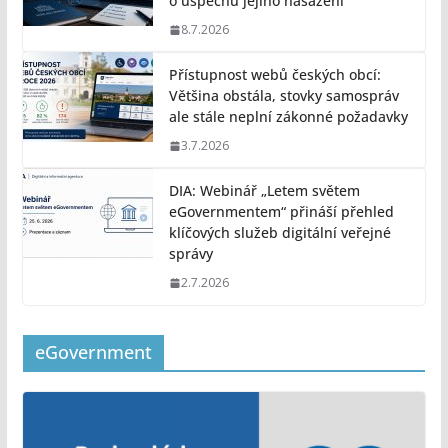
o úspěchu jejího nasazení
8.7.2026
Přístupnost webů českých obcí:
Většina obstála, stovky samospráv
ale stále neplní zákonné požadavky
3.7.2026
DIA: Webinář „Letem světem
eGovernmentem“ přináší přehled
klíčových služeb digitální veřejné
správy
2.7.2026
eGovernment