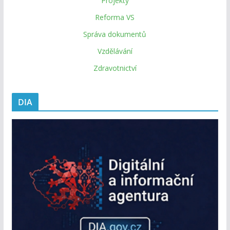
Projekty
Reforma VS
Správa dokumentů
Vzdělávání
Zdravotnictví
DIA