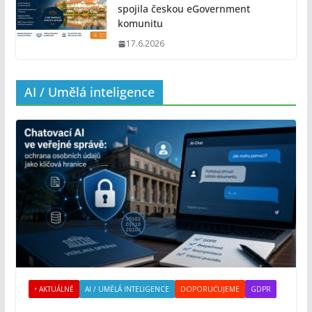
spojila českou eGovernment
komunitu
17.6.2026
AI / Umělá inteligence
• AKTUÁLNĚ
AI / UMĚLÁ INTELIGENCE
DOPORUČUJEME
GDPR