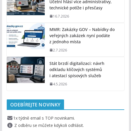
Účetní hlásí více administrativy,
technické potíže i přesčasy
16.7.2026
MMR: Zakázky GOV – Nabídky do
veřejných zakázek nyní podáte
z jednoho místa
2.7.2026
Stát brzdí digitalizaci: návrh
odkladu klíčových systémů
i atestací spisových služeb
4.5.2026
ODEBÍREJTE NOVINKY
1x týdně email s TOP novinkami.
Z odběru se můžete kdykoli odhlásit.