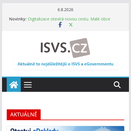
Přeskočit
6.8.2026
na
Informace o obcích vždy po ruce. SMS ČR spouští
Novinky:
novou mobilní aplikaci
obsah
Digitalizace otevírá novou cestu. Malé obce
nemusí zanikat, mohou více spolupracovat
DIA: Stát poprvé v historii zapojuje širokou
veřejnost do testování digitálních služeb
DIA: Informační systém dlouhodobého řízení
(ISDŘ) je od července v plném provozu
RVIS – Výbor pro architekturu a řízení ICT
zveřejnil materiály z nového jednání
AKTUÁLNĚ