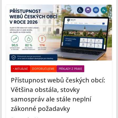
• AKTUÁLNĚ
DOPORUČUJEME
PŘÍKLADY Z PRAXE
Přístupnost webů českých obcí:
Většina obstála, stovky
samospráv ale stále neplní
zákonné požadavky