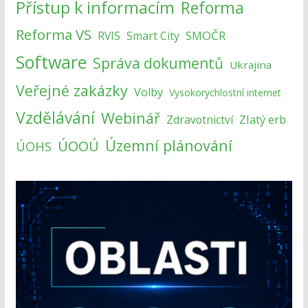
Přístup k informacím
Reforma
Reforma VS
SMOČR
RVIS
Smart City
Software
Správa dokumentů
Ukrajina
Veřejné zakázky
Volby
Vysokorychlostní internet
Vzdělávání
Webinář
Zlatý erb
Zdravotnictví
Územní plánování
ÚOOÚ
ÚOHS