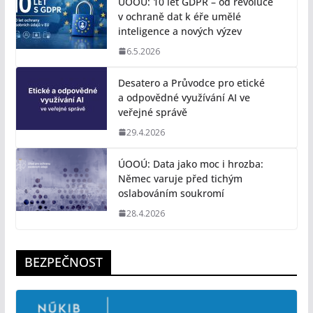
ÚOOÚ: 10 let GDPR – od revoluce
v ochraně dat k éře umělé
inteligence a nových výzev
6.5.2026
Desatero a Průvodce pro etické
a odpovědné využívání AI ve
veřejné správě
29.4.2026
ÚOOÚ: Data jako moc i hrozba:
Němec varuje před tichým
oslabováním soukromí
28.4.2026
BEZPEČNOST