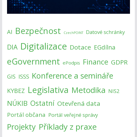
Bezpečnost
AI
Datové schránky
CzechPOINT
Digitalizace
DIA
Dotace
EGdílna
eGovernment
Finance
GDPR
ePodpis
Konference a semináře
ISSS
GIS
Legislativa
Metodika
KYBEZ
NIS2
NÚKIB
Ostatní
Otevřená data
Portál občana
Portál veřejné správy
Příklady z praxe
Projekty