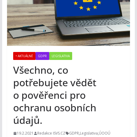
• AKTUÁLNĚ
GDPR
LEGISLATIVA
Všechno, co
potřebujete vědět
o pověřenci pro
ochranu osobních
údajů.
19.2.2021
Redakce ISVS.CZ
GDPR
,
Legislativa
,
ÚOOÚ