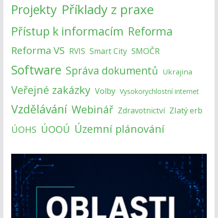
Příklady z praxe
Projekty
Přístup k informacím
Reforma
Reforma VS
SMOČR
RVIS
Smart City
Software
Správa dokumentů
Ukrajina
Veřejné zakázky
Volby
Vysokorychlostní internet
Vzdělávání
Webinář
Zlatý erb
Zdravotnictví
Územní plánování
ÚOOÚ
ÚOHS