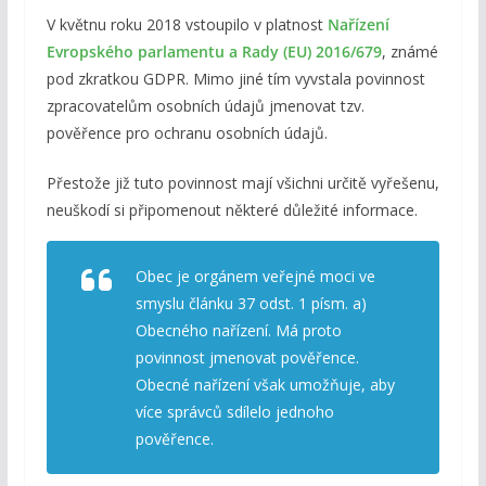
V květnu roku 2018 vstoupilo v platnost
Nařízení
Evropského parlamentu a Rady (EU) 2016/679
, známé
pod zkratkou GDPR. Mimo jiné tím vyvstala povinnost
zpracovatelům osobních údajů jmenovat tzv.
pověřence pro ochranu osobních údajů.
Přestože již tuto povinnost mají všichni určitě vyřešenu,
neuškodí si připomenout některé důležité informace.
Obec je orgánem veřejné moci ve
smyslu článku 37 odst. 1 písm. a)
Obecného nařízení. Má proto
povinnost jmenovat pověřence.
Obecné nařízení však umožňuje, aby
více správců sdílelo jednoho
pověřence.