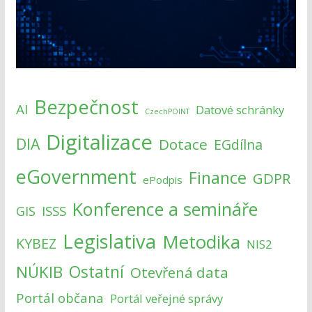
Bezpečnost
AI
Datové schránky
CzechPOINT
Digitalizace
DIA
Dotace
EGdílna
eGovernment
Finance
GDPR
ePodpis
Konference a semináře
ISSS
GIS
Legislativa
Metodika
KYBEZ
NIS2
NÚKIB
Ostatní
Otevřená data
Portál občana
Portál veřejné správy