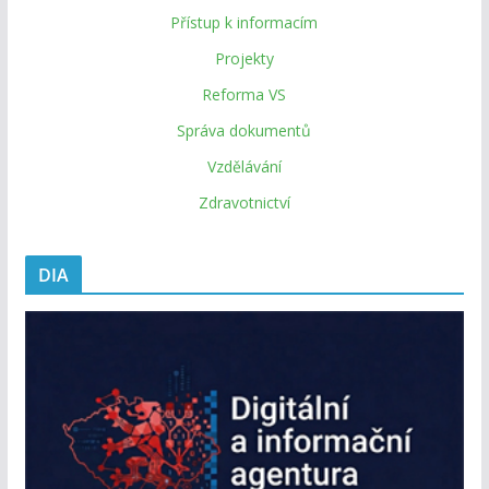
Přístup k informacím
Projekty
Reforma VS
Správa dokumentů
Vzdělávání
Zdravotnictví
DIA