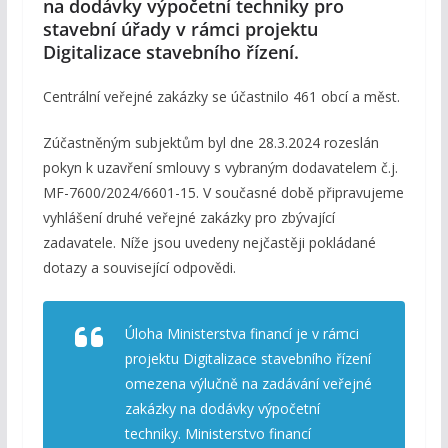
na dodávky výpočetní techniky pro
stavební úřady v rámci projektu
Digitalizace stavebního řízení.
Centrální veřejné zakázky se účastnilo 461 obcí a měst.
Zúčastněným subjektům byl dne 28.3.2024 rozeslán
pokyn k uzavření smlouvy s vybraným dodavatelem č.j.
MF-7600/2024/6601-15. V současné době připravujeme
vyhlášení druhé veřejné zakázky pro zbývající
zadavatele. Níže jsou uvedeny nejčastěji pokládané
dotazy a související odpovědi.
Úloha Ministerstva financí je v rámci
projektu Digitalizace stavebního řízení
omezena výlučně na zadávání veřejné
zakázky na dodávky výpočetní
techniky. Ministerstvo financí