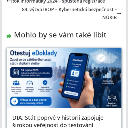
Rok informatiky 2024 – spuštěna registrace
89. výzva IROP – Kybernetická bezpečnost –
NÚKIB
Mohlo by se vám také líbit
DIA: Stát poprvé v historii zapojuje
širokou veřejnost do testování