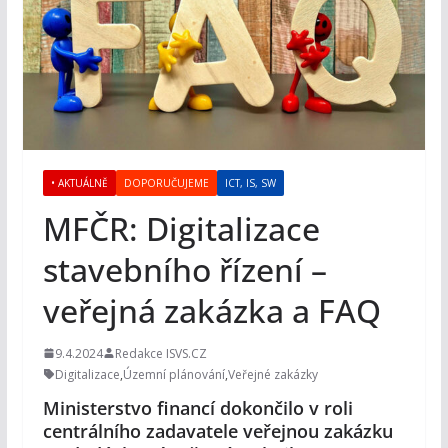
• AKTUÁLNĚ
DOPORUČUJEME
ICT, IS, SW
MFČR: Digitalizace
stavebního řízení –
veřejná zakázka a FAQ
9.4.2024
Redakce ISVS.CZ
Digitalizace
,
Územní plánování
,
Veřejné zakázky
Ministerstvo financí dokončilo v roli
centrálního zadavatele veřejnou zakázku