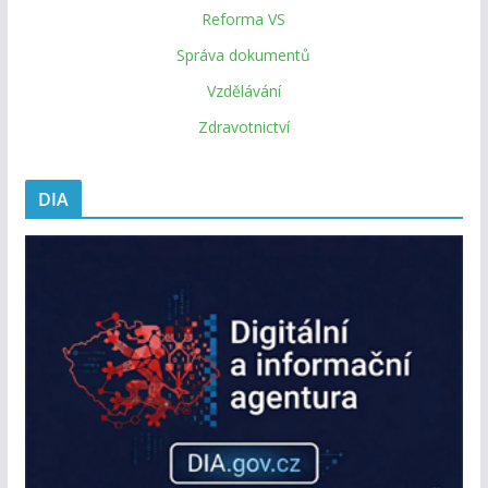
Reforma VS
Správa dokumentů
Vzdělávání
Zdravotnictví
DIA