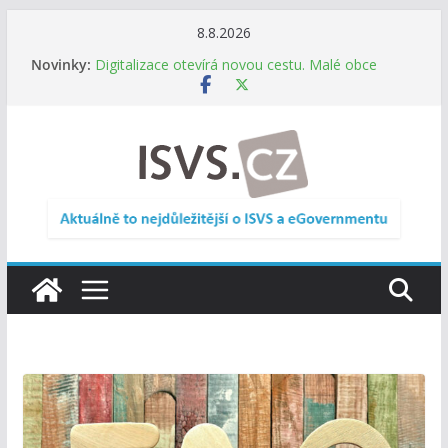
Přeskočit
8.8.2026
na
Novinky:
Digitalizace otevírá novou cestu. Malé obce
obsah
nemusí zanikat, mohou více spolupracovat
DIA: Stát poprvé v historii zapojuje širokou
veřejnost do testování digitálních služeb
DIA: Informační systém dlouhodobého řízení
(ISDŘ) je od července v plném provozu
RVIS – Výbor pro architekturu a řízení ICT
zveřejnil materiály z nového jednání
Informace o obcích vždy po ruce. SMS ČR spouští
novou mobilní aplikaci