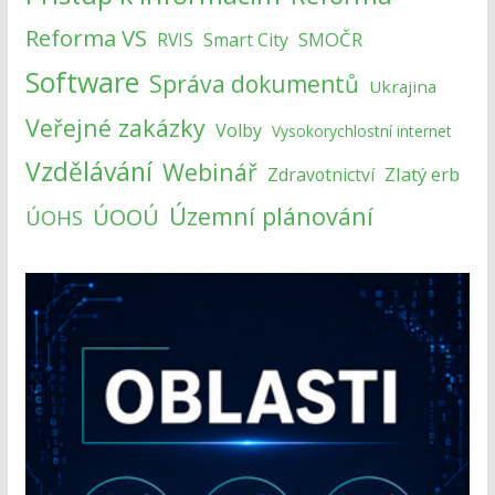
Reforma VS
SMOČR
RVIS
Smart City
Software
Správa dokumentů
Ukrajina
Veřejné zakázky
Volby
Vysokorychlostní internet
Vzdělávání
Webinář
Zlatý erb
Zdravotnictví
Územní plánování
ÚOOÚ
ÚOHS