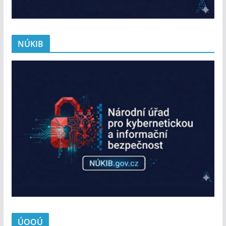
NÚKIB
ÚOOÚ