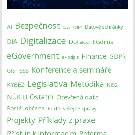
Bezpečnost
AI
Datové schránky
CzechPOINT
Digitalizace
DIA
Dotace
EGdílna
eGovernment
Finance
GDPR
ePodpis
Konference a semináře
ISSS
GIS
Legislativa
Metodika
KYBEZ
NIS2
NÚKIB
Ostatní
Otevřená data
Portál občana
Portál veřejné správy
Příklady z praxe
Projekty
Přístup k informacím
Reforma