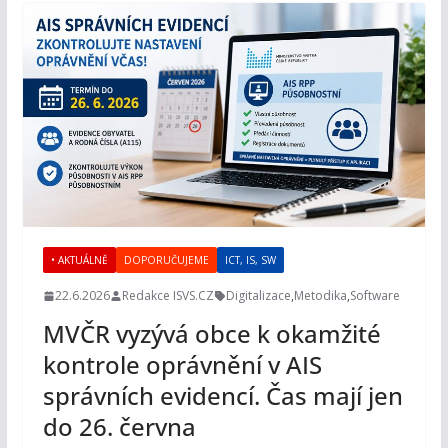
• AKTUÁLNĚ
DOPORUČUJEME
ICT, IS, SW
22.6.2026
Redakce ISVS.CZ
Digitalizace
,
Metodika
,
Software
MVČR vyzývá obce k okamžité
kontrole oprávnění v AIS
správních evidencí. Čas mají jen
do 26. června