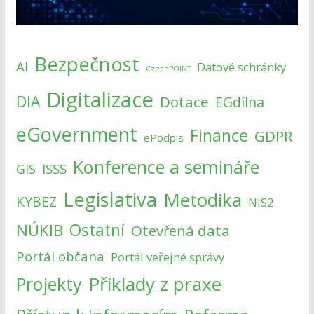
Bezpečnost
AI
Datové schránky
CzechPOINT
Digitalizace
DIA
Dotace
EGdílna
eGovernment
Finance
GDPR
ePodpis
Konference a semináře
ISSS
GIS
Legislativa
Metodika
KYBEZ
NIS2
NÚKIB
Ostatní
Otevřená data
Portál občana
Portál veřejné správy
Příklady z praxe
Projekty