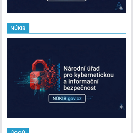
NÚKIB
ÚOOÚ