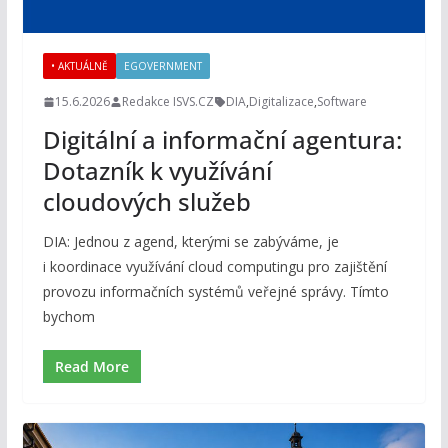
• AKTUÁLNĚ
EGOVERNMENT
15.6.2026
Redakce ISVS.CZ
DIA
,
Digitalizace
,
Software
Digitální a informační agentura:
Dotazník k využívání
cloudových služeb
DIA: Jednou z agend, kterými se zabýváme, je
i koordinace využívání cloud computingu pro zajištění
provozu informačních systémů veřejné správy. Tímto
bychom
Read More