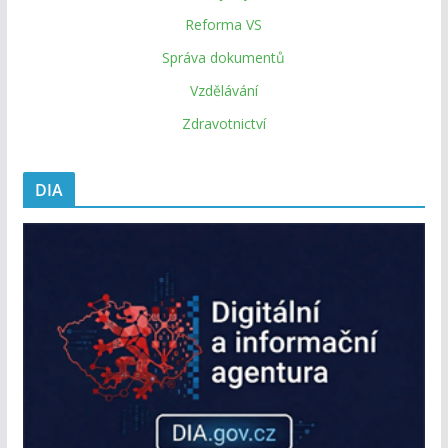
Reforma VS
Správa dokumentů
Vzdělávání
Zdravotnictví
DIA