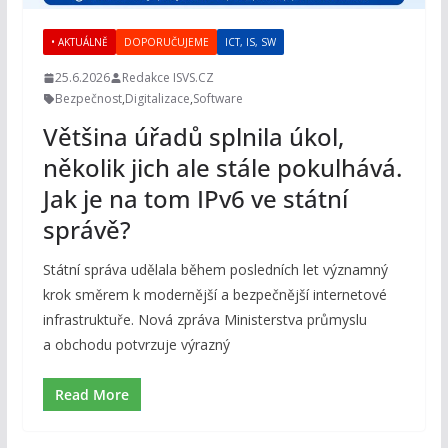
• AKTUÁLNĚ
DOPORUČUJEME
ICT, IS, SW
25.6.2026
Redakce ISVS.CZ
Bezpečnost
,
Digitalizace
,
Software
Většina úřadů splnila úkol,
několik jich ale stále pokulhává.
Jak je na tom IPv6 ve státní
správě?
Státní správa udělala během posledních let významný
krok směrem k modernější a bezpečnější internetové
infrastruktuře. Nová zpráva Ministerstva průmyslu
a obchodu potvrzuje výrazný
Read More