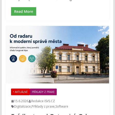
Read More
• AKTUÁLNĚ
PŘÍKLADY Z PRAXE
15.6.2026
Redakce ISVS.CZ
Digitalizace
,
Příklady z praxe
,
Software