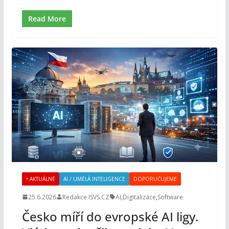
Read More
• AKTUÁLNĚ
AI / UMĚLÁ INTELIGENCE
DOPORUČUJEME
25.6.2026
Redakce ISVS.CZ
AI
,
Digitalizace
,
Software
Česko míří do evropské AI ligy.