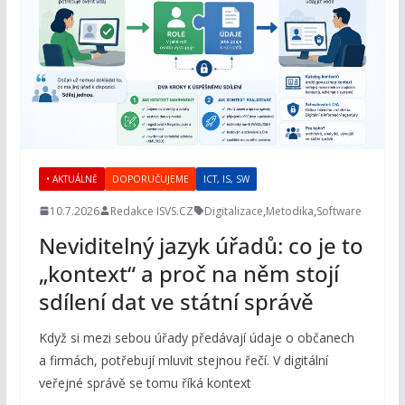
• AKTUÁLNĚ
DOPORUČUJEME
ICT, IS, SW
10.7.2026
Redakce ISVS.CZ
Digitalizace
,
Metodika
,
Software
Neviditelný jazyk úřadů: co je to
„kontext“ a proč na něm stojí
sdílení dat ve státní správě
Když si mezi sebou úřady předávají údaje o občanech
a firmách, potřebují mluvit stejnou řečí. V digitální
veřejné správě se tomu říká kontext