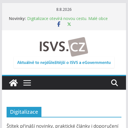
Přeskočit
8.8.2026
Informace o obcích vždy po ruce. SMS ČR spouští
na
Novinky:
novou mobilní aplikaci
obsah
Digitalizace otevírá novou cestu. Malé obce
nemusí zanikat, mohou více spolupracovat
DIA: Stát poprvé v historii zapojuje širokou
veřejnost do testování digitálních služeb
DIA: Informační systém dlouhodobého řízení
(ISDŘ) je od července v plném provozu
RVIS – Výbor pro architekturu a řízení ICT
zveřejnil materiály z nového jednání
Digitalizace
Štítek přináší novinky, praktické články i doporučení