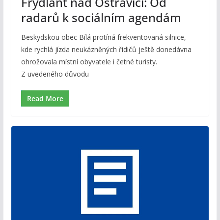
Frýdlant nad Ostravicí: Od
radarů k sociálním agendám
Beskydskou obec Bílá protíná frekventovaná silnice,
kde rychlá jízda neukázněných řidičů ještě donedávna
ohrožovala místní obyvatele i četné turisty.
Z uvedeného důvodu
Read More