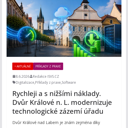
• AKTUÁLNĚ
PŘÍKLADY Z PRAXE
8.6.2026
Redakce ISVS.CZ
Digitalizace
,
Příklady z praxe
,
Software
Rychleji a s nižšími náklady.
Dvůr Králové n. L. modernizuje
technologické zázemí úřadu
Dvůr Králové nad Labem je znám zejména díky