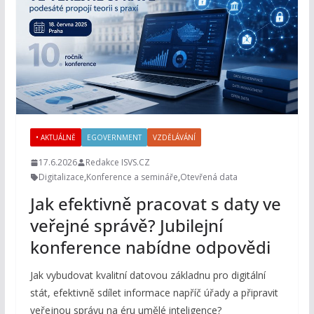
• AKTUÁLNĚ
EGOVERNMENT
VZDĚLÁVÁNÍ
17.6.2026
Redakce ISVS.CZ
Digitalizace
,
Konference a semináře
,
Otevřená data
Jak efektivně pracovat s daty ve
veřejné správě? Jubilejní
konference nabídne odpovědi
Jak vybudovat kvalitní datovou základnu pro digitální
stát, efektivně sdílet informace napříč úřady a připravit
veřejnou správu na éru umělé inteligence?