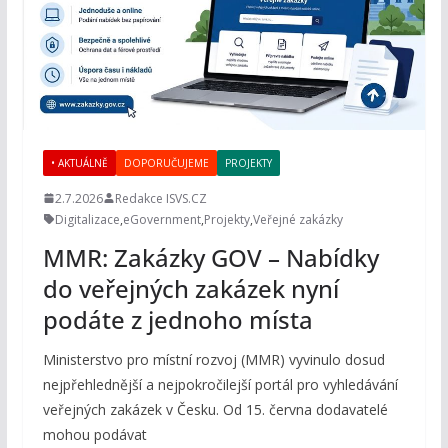
• AKTUÁLNĚ
DOPORUČUJEME
PROJEKTY
2.7.2026
Redakce ISVS.CZ
Digitalizace
,
eGovernment
,
Projekty
,
Veřejné zakázky
MMR: Zakázky GOV – Nabídky
do veřejných zakázek nyní
podáte z jednoho místa
Ministerstvo pro místní rozvoj (MMR) vyvinulo dosud
nejpřehlednější a nejpokročilejší portál pro vyhledávání
veřejných zakázek v Česku. Od 15. června dodavatelé
mohou podávat