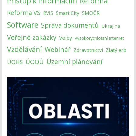
Přístup k informacím
Reforma
Reforma VS
SMOČR
RVIS
Smart City
Software
Správa dokumentů
Ukrajina
Veřejné zakázky
Volby
Vysokorychlostní internet
Vzdělávání
Webinář
Zlatý erb
Zdravotnictví
Územní plánování
ÚOOÚ
ÚOHS