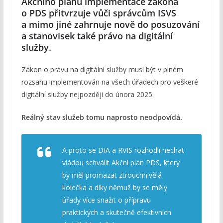
Akčního plánu implementace zákona
o PDS přitvrzuje vůči správcům ISVS
a mimo jiné zahrnuje nově do posuzování
a stanovisek také právo na digitální
služby.
Zákon o právu na digitální služby musí být v plném
rozsahu implementován na všech úřadech pro veškeré
digitální služby nejpozději do února 2025.
Reálný stav služeb tomu naprosto neodpovídá.
A proto se DIA a RVIS rozhodli nechat
vládou schválit Akční plán PDS, který
by měl promazat ztrouchnivělá
kolečka a díky němuž by se měly
úřady více snažit o přípravu
praktických a skutečně efektivních