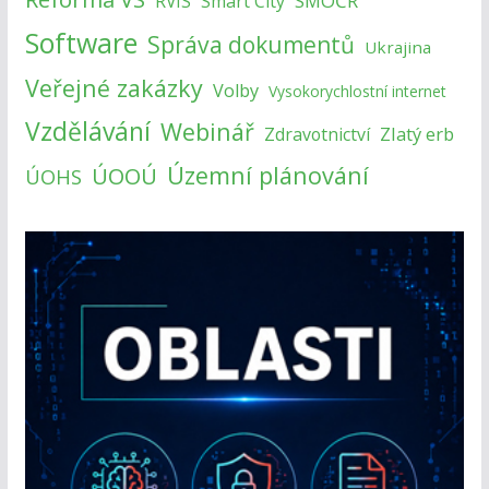
SMOČR
RVIS
Smart City
Software
Správa dokumentů
Ukrajina
Veřejné zakázky
Volby
Vysokorychlostní internet
Vzdělávání
Webinář
Zlatý erb
Zdravotnictví
Územní plánování
ÚOOÚ
ÚOHS