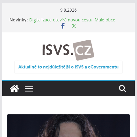
Přeskočit
9.8.2026
na
Novinky:
Digitalizace otevírá novou cestu. Malé obce
obsah
nemusí zanikat, mohou více spolupracovat
DIA: Stát poprvé v historii zapojuje širokou
veřejnost do testování digitálních služeb
DIA: Informační systém dlouhodobého řízení
(ISDŘ) je od července v plném provozu
RVIS – Výbor pro architekturu a řízení ICT
zveřejnil materiály z nového jednání
Informace o obcích vždy po ruce. SMS ČR spouští
novou mobilní aplikaci