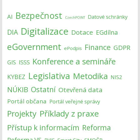
Bezpečnost
AI
Datové schránky
CzechPOINT
Digitalizace
DIA
Dotace
EGdílna
eGovernment
Finance
GDPR
ePodpis
Konference a semináře
ISSS
GIS
Legislativa
Metodika
KYBEZ
NIS2
NÚKIB
Ostatní
Otevřená data
Portál občana
Portál veřejné správy
Příklady z praxe
Projekty
Přístup k informacím
Reforma
Reforma VS