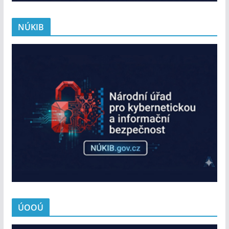
NÚKIB
ÚOOÚ