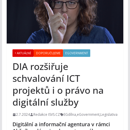
• AKTUÁLNĚ
DOPORUČUJEME
EGOVERNMENT
DIA rozšiřuje
schvalování ICT
projektů i o právo na
digitální služby
2.7.2024
Redakce ISVS.CZ
EGdílna
,
eGovernment
,
Legislativa
Digitální a informační agentura v rámci