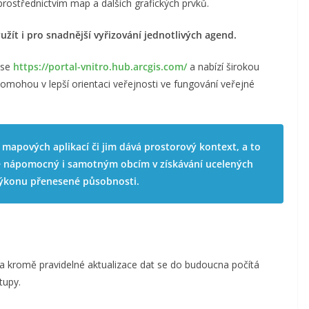
 prostřednictvím map a dalších grafických prvků.
ít i pro snadnější vyřizování jednotlivých agend.
ese
https://portal-vnitro.hub.arcgis.com/
a nabízí širokou
pomohou v lepší orientaci veřejnosti ve fungování veřejné
 mapových aplikací či jim dává prostorový kontext, a to
 Je nápomocný i samotným obcím v získávání ucelených
 výkonu přenesené působnosti.
t a kromě pravidelné aktualizace dat se do budoucna počítá
tupy.