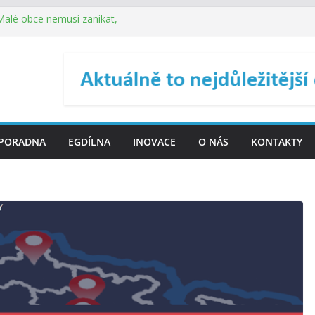
 Malé obce nemusí zanikat,
je širokou veřejnost do
ého řízení (ISDŘ) je od
ení ICT zveřejnil materiály
. SMS ČR spouští novou
PORADNA
EGDÍLNA
INOVACE
O NÁS
KONTAKTY