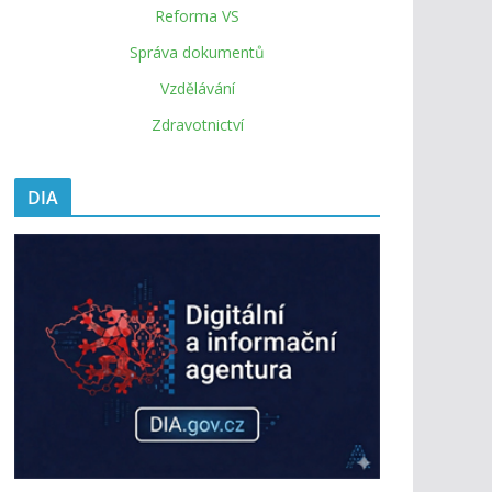
Reforma VS
Správa dokumentů
Vzdělávání
Zdravotnictví
DIA