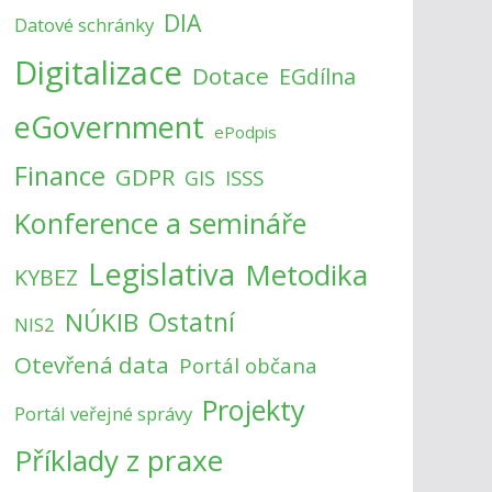
DIA
Datové schránky
Digitalizace
Dotace
EGdílna
eGovernment
ePodpis
Finance
GDPR
ISSS
GIS
Konference a semináře
Legislativa
Metodika
KYBEZ
NÚKIB
Ostatní
NIS2
Otevřená data
Portál občana
Projekty
Portál veřejné správy
Příklady z praxe