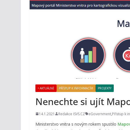
• AKTUÁLNĚ
PŘÍSTUP K INFORMACÍM
PROJEKTY
Nenechte si ujít Mapo
14.1.2021
Redakce ISVS.CZ
eGovernment
,
Přístup k 
Ministerstvo vnitra s novým rokem spustilo
Mapov