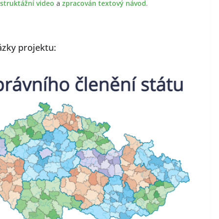
nstruktážní video
a
zpracován textový návod
.
zky projektu: