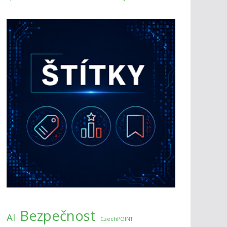
Bezpečnost
AI
CzechPOINT