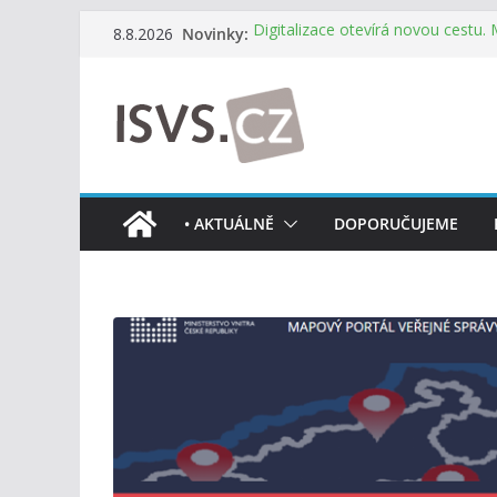
Přeskočit
Novinky:
Digitalizace otevírá novou cestu.
8.8.2026
na
mohou více spolupracovat
DIA: Stát poprvé v historii zapoju
obsah
testování digitálních služeb
DIA: Informační systém dlouhodob
července v plném provozu
RVIS – Výbor pro architekturu a říz
z nového jednání
Informace o obcích vždy po ruce
• AKTUÁLNĚ
DOPORUČUJEME
mobilní aplikaci