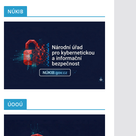
NÚKIB
ÚOOÚ