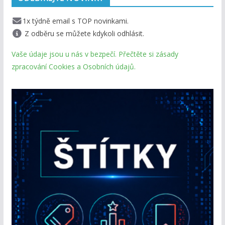
1x týdně email s TOP novinkami.
Z odběru se můžete kdykoli odhlásit.
Vaše údaje jsou u nás v bezpečí. Přečtěte si zásady
zpracování Cookies a Osobních údajů.