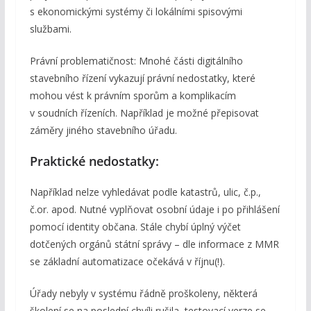
s ekonomickými systémy či lokálními spisovými
službami.
Právní problematičnost: Mnohé části digitálního
stavebního řízení vykazují právní nedostatky, které
mohou vést k právním sporům a komplikacím
v soudních řízeních. Například je možné přepisovat
záměry jiného stavebního úřadu.
Praktické nedostatky:
Například nelze vyhledávat podle katastrů, ulic, č.p.,
č.or. apod. Nutné vyplňovat osobní údaje i po přihlášení
pomocí identity občana. Stále chybí úplný výčet
dotčených orgánů státní správy – dle informace z MMR
se základní automatizace očekává v říjnu(!).
Úřady nebyly v systému řádně proškoleny, některá
školení se na poslední chvíli rušila, testovací verze se