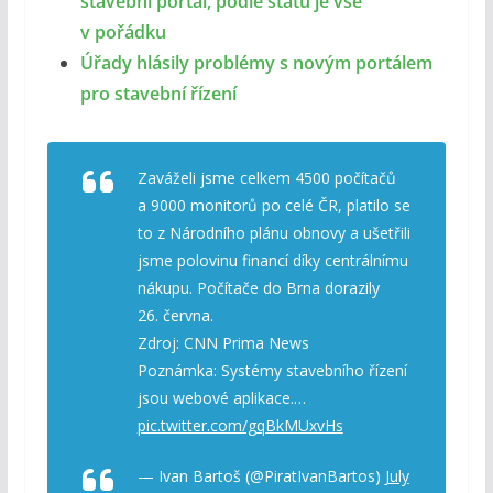
stavební portál, podle státu je vše
v pořádku
Úřady hlásily problémy s novým portálem
pro stavební řízení
Zaváželi jsme celkem 4500 počítačů
a 9000 monitorů po celé ČR, platilo se
to z Národního plánu obnovy a ušetřili
jsme polovinu financí díky centrálnímu
nákupu. Počítače do Brna dorazily
26. června.
Zdroj: CNN Prima News
Poznámka: Systémy stavebního řízení
jsou webové aplikace.…
pic.twitter.com/gqBkMUxvHs
— Ivan Bartoš (@PiratIvanBartos)
July