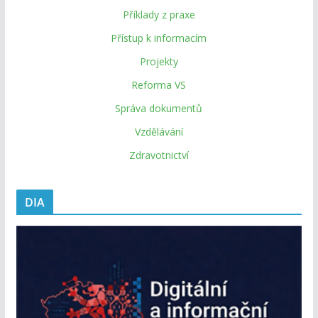
Příklady z praxe
Přístup k informacím
Projekty
Reforma VS
Správa dokumentů
Vzdělávání
Zdravotnictví
DIA