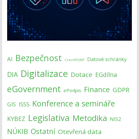
Bezpečnost
AI
Datové schránky
CzechPOINT
Digitalizace
DIA
Dotace
EGdílna
eGovernment
Finance
GDPR
ePodpis
Konference a semináře
ISSS
GIS
Legislativa
Metodika
KYBEZ
NIS2
NÚKIB
Ostatní
Otevřená data