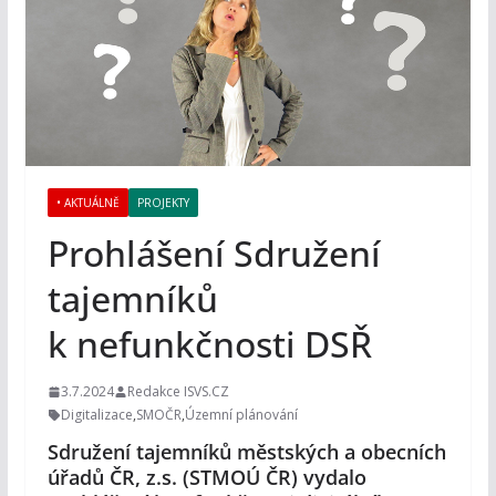
• AKTUÁLNĚ
PROJEKTY
Prohlášení Sdružení
tajemníků
k nefunkčnosti DSŘ
3.7.2024
Redakce ISVS.CZ
Digitalizace
,
SMOČR
,
Územní plánování
Sdružení tajemníků městských a obecních
úřadů ČR, z.s. (STMOÚ ČR) vydalo