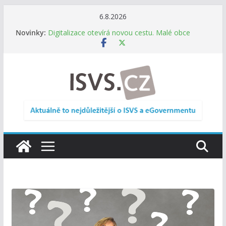
Přeskočit
6.8.2026
Informace o obcích vždy po ruce. SMS ČR spouští
na
Novinky:
novou mobilní aplikaci
obsah
Digitalizace otevírá novou cestu. Malé obce
nemusí zanikat, mohou více spolupracovat
DIA: Stát poprvé v historii zapojuje širokou
veřejnost do testování digitálních služeb
DIA: Informační systém dlouhodobého řízení
(ISDŘ) je od července v plném provozu
RVIS – Výbor pro architekturu a řízení ICT
zveřejnil materiály z nového jednání