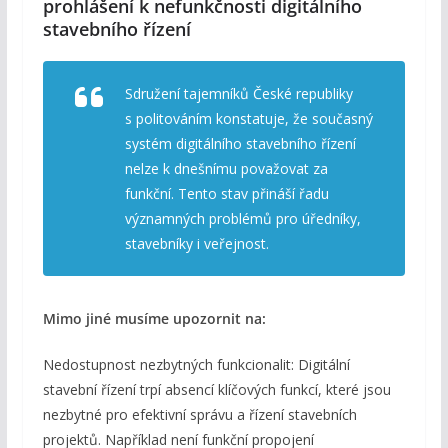
prohlášení k nefunkčnosti digitálního
stavebního řízení
Sdružení tajemníků České republiky
s politováním konstatuje, že současný
systém digitálního stavebního řízení
nelze k dnešnímu považovat za
funkční. Tento stav přináší řadu
významných problémů pro úředníky,
stavebníky i veřejnost.
Mimo jiné musíme upozornit na:
Nedostupnost nezbytných funkcionalit: Digitální
stavební řízení trpí absencí klíčových funkcí, které jsou
nezbytné pro efektivní správu a řízení stavebních
projektů. Například není funkční propojení