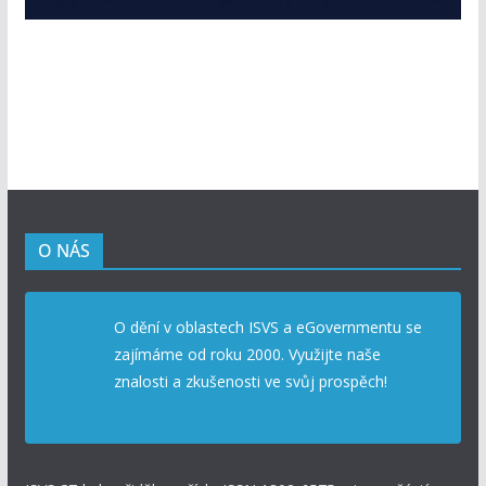
O NÁS
O dění v oblastech ISVS a eGovernmentu se
zajímáme od roku 2000. Využijte naše
znalosti a zkušenosti ve svůj prospěch!