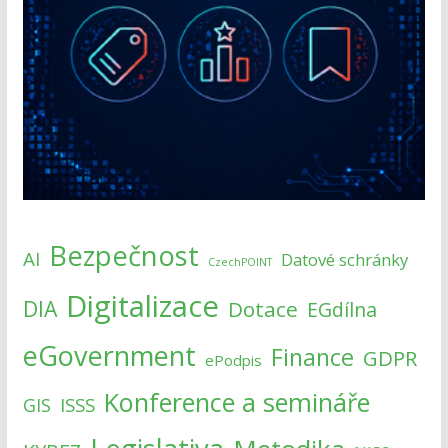
Bezpečnost
AI
Datové schránky
CzechPOINT
Digitalizace
DIA
Dotace
EGdílna
eGovernment
Finance
GDPR
ePodpis
Konference a semináře
ISSS
GIS