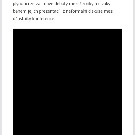
plynoucí ze zajímavé debaty mezi řečníky a diváky
během jejich prezentací i z neformální diskuse mezi
účastníky konference.