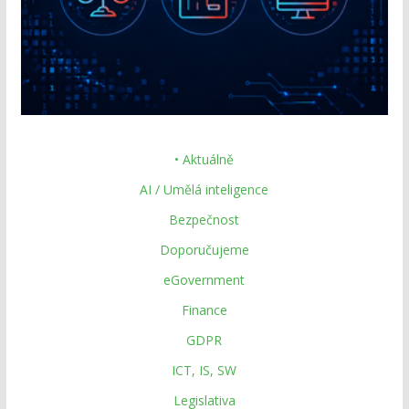
• Aktuálně
AI / Umělá inteligence
Bezpečnost
Doporučujeme
eGovernment
Finance
GDPR
ICT, IS, SW
Legislativa