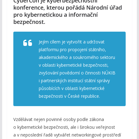
CyberCon je kyberbezpečnostní
konference, kterou pořádá Národní úřad
pro kybernetickou a informační
bezpečnost.
Jejím cílem je vytvořit a udržovat
platformu pro propojení státního,
akademického a soukromého sektoru
v oblasti kybernetické bezpečnosti,
zvyšování povědomí o činnosti NÚKIB
i partnerských institucí státní správy
působících v oblasti kybernetické
bezpečnosti v České republice.
Vzdělávat nejen povinné osoby podle zákona
o kybernetické bezpečnosti, ale i širokou veřejnost
a v neposlední řadě vytvářet networkingové prostředí