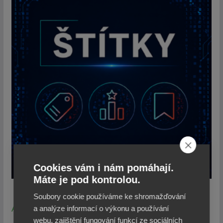
Cookies vám i nám pomáhají.
Máte je pod kontrolou.
Soubory cookie používáme ke shromažďování
Bezpečnost
AI
Datové schránky
a analýze informací o výkonu a používání
CzechPOINT
webu, zajištění fungování funkcí ze sociálních