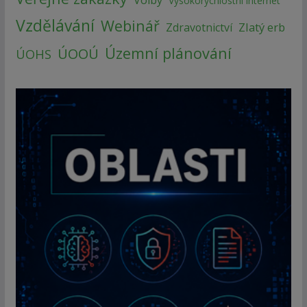
Volby
Vysokorychlostní internet
Vzdělávání
Webinář
Zlatý erb
Zdravotnictví
Územní plánování
ÚOOÚ
ÚOHS