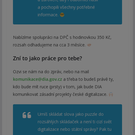
a pochopili všechny potřebné
informace.
Nabízíme spolupráci na DPČ s hodinovkou 350 Kč,
rozsah odhadujeme na cca 3 měsíce.
Zní to jako práce pro tebe?
Ozvi se nám na do zpráv, nebo na mail
komunikace@dia.gov.cz
a třeba to budeš právě ty,
kdo bude mít ruce (prsty) v tom, jak bude DIA
komunikovat zásadní projekty české digitalizace.
Umíš skládat slova jako puzzle do
rozsáhlých skládaček a není ti cizí svět
digitalizace nebo státní správy? Pak tu