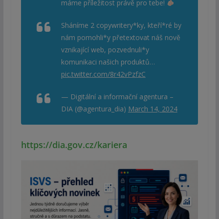
máme příležitost právě pro tebe!
Sháníme 2 copywritery*ky, kteří*ré by
nám pomohli*y přetextovat náš nově
vznikající web, pozvednuli*y
komunikaci našich produktů…
pic.twitter.com/8r42vPzfzC
— Digitální a informační agentura –
DIA (@agentura_dia)
March 14, 2024
https://dia.gov.cz/kariera