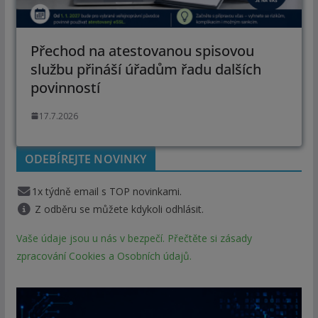
Přechod na atestovanou spisovou
službu přináší úřadům řadu dalších
povinností
17.7.2026
ODEBÍREJTE NOVINKY
1x týdně email s TOP novinkami.
Z odběru se můžete kdykoli odhlásit.
Vaše údaje jsou u nás v bezpečí. Přečtěte si zásady
zpracování Cookies a Osobních údajů.