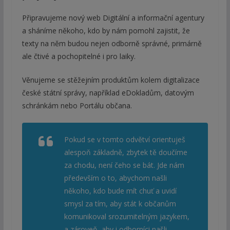
Připravujeme nový web Digitální a informační agentury
a sháníme někoho, kdo by nám pomohl zajistit, že
texty na něm budou nejen odborně správné, primárně
ale čtivé a pochopitelné i pro laiky.
Věnujeme se stěžejním produktům kolem digitalizace
české státní správy, například eDokladům, datovým
schránkám nebo Portálu občana.
Pokud se v tomto odvětví orientuješ
alespoň základně, zbytek tě doučíme
za chodu, není čeho se bát. Jde nám
především o to, abychom našli
někoho, kdo bude mít chuť a uvidí
smysl za tím, aby stát k občanům
komunikoval srozumitelným jazykem,
a zároveň, aby i odborníci našli