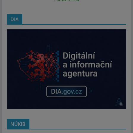
DIA
NÚKIB