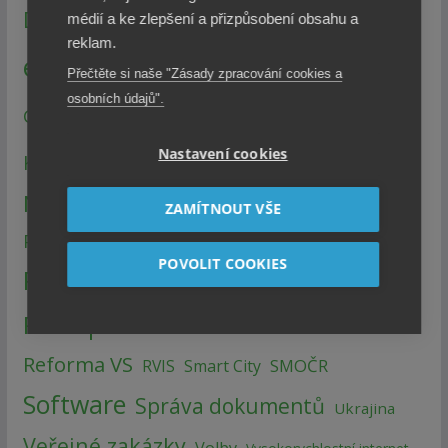
Digitalizace
DIA
Dotace
EGdílna
médií a ke zlepšení a přizpůsobení obsahu a
reklam.
eGovernment
Finance
GDPR
ePodpis
Přečtěte si naše "Zásady zpracování cookies a
osobních údajů".
Konference a semináře
ISSS
GIS
Legislativa
Metodika
Nastavení cookies
KYBEZ
NIS2
NÚKIB
Ostatní
Otevřená data
ZAMÍTNOUT VŠE
Portál občana
Portál veřejné správy
POVOLIT COOKIES
Příklady z praxe
Projekty
Přístup k informacím
Reforma
Reforma VS
SMOČR
RVIS
Smart City
Software
Správa dokumentů
Ukrajina
Veřejné zakázky