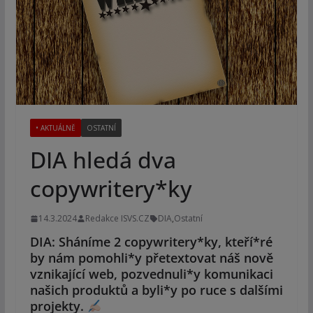
• AKTUÁLNĚ
OSTATNÍ
DIA hledá dva
copywritery*ky
14.3.2024
Redakce ISVS.CZ
DIA
,
Ostatní
DIA: Sháníme 2 copywritery*ky, kteří*ré
by nám pomohli*y přetextovat náš nově
vznikající web, pozvednuli*y komunikaci
našich produktů a byli*y po ruce s dalšími
projekty.