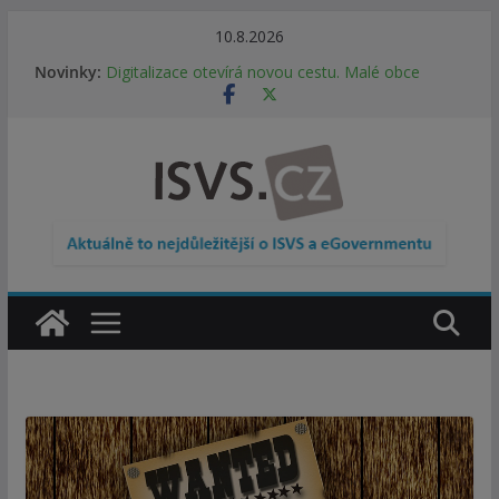
Přeskočit
10.8.2026
Informace o obcích vždy po ruce. SMS ČR spouští
na
Novinky:
novou mobilní aplikaci
obsah
Digitalizace otevírá novou cestu. Malé obce
nemusí zanikat, mohou více spolupracovat
DIA: Stát poprvé v historii zapojuje širokou
veřejnost do testování digitálních služeb
DIA: Informační systém dlouhodobého řízení
(ISDŘ) je od července v plném provozu
RVIS – Výbor pro architekturu a řízení ICT
zveřejnil materiály z nového jednání