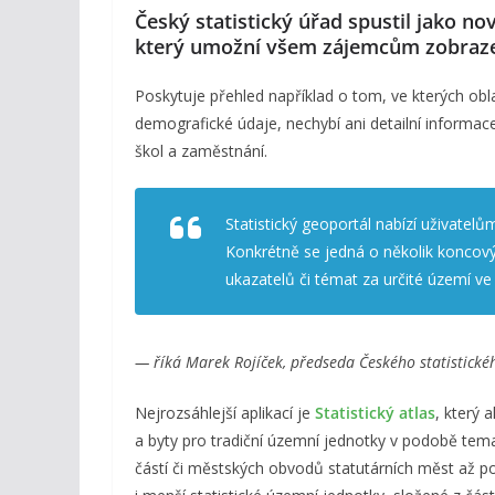
Český statistický úřad spustil jako n
který umožní všem zájemcům zobraz
Poskytuje přehled například o tom, ve kterých obl
demografické údaje, nechybí ani detailní informa
škol a zaměstnání.
Statistický geoportál nabízí uživatelů
Konkrétně se jedná o několik koncový
ukazatelů či témat za určité území ve
— říká Marek Rojíček, předseda Českého statistické
Nejrozsáhlejší aplikací je
Statistický atlas
, který 
a byty pro tradiční územní jednotky v podobě tem
částí či městských obvodů statutárních měst až p