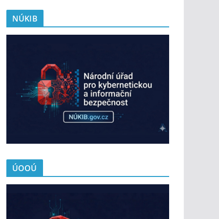
NÚKIB
ÚOOÚ