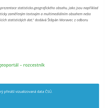
prezentace statisticko-geografického obsahu, jako jsou například
ematicky zaměřeným textovým a multimediálním obsahem nebo
ch statistických dat,
“ dodává Štěpán Moravec z odboru
 geoportál – rozcestník
erý přináší vizualizovaná data ČSÚ.