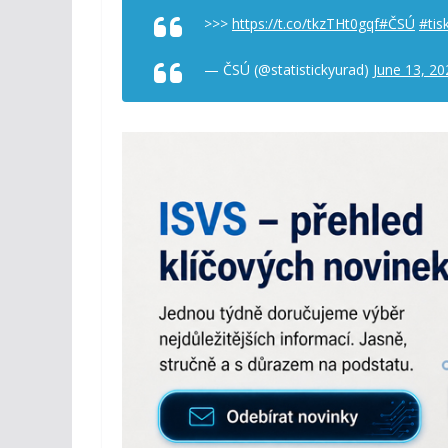
>>>
https://t.co/tkzTHt0gqf
#ČSÚ
#tis
— ČSÚ (@statistickyurad)
June 13, 20