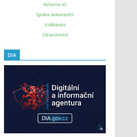
Reforma VS
Správa dokumentů
Vzdělávání
Zdravotnictví
DIA