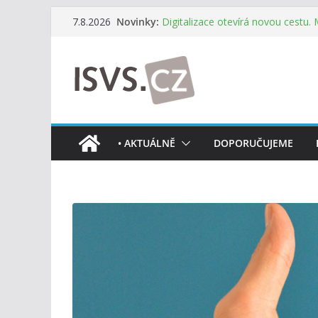
Přeskočit
Novinky:
Digitalizace otevírá novou cestu.
7.8.2026
na
mohou více spolupracovat
DIA: Stát poprvé v historii zapoju
obsah
testování digitálních služeb
DIA: Informační systém dlouhodob
července v plném provozu
RVIS – Výbor pro architekturu a říz
z nového jednání
Informace o obcích vždy po ruce
• AKTUÁLNĚ
DOPORUČUJEME
mobilní aplikaci