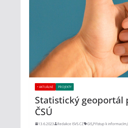
• AKTUÁLNĚ
PROJEKTY
Statistický geoportál 
ČSÚ
13.6.2023
Redakce ISVS.CZ
GIS
,
Přístup k informacím
,