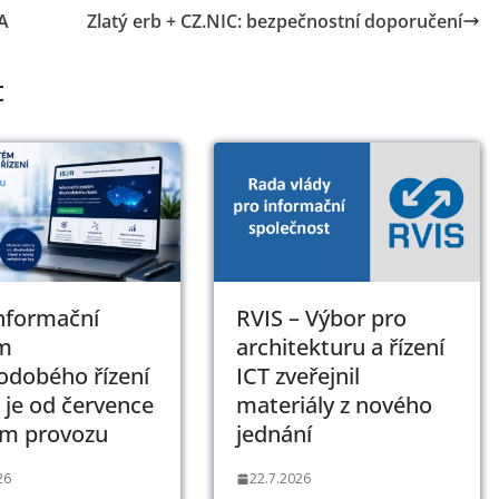
A
Zlatý erb + CZ.NIC: bezpečnostní doporučení
t
Informační
RVIS – Výbor pro
m
architekturu a řízení
odobého řízení
ICT zveřejnil
 je od července
materiály z nového
ém provozu
jednání
26
22.7.2026