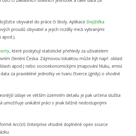
í obcí či základních sídelních jednotek a také data za
ojížďce obyvatel do práce či školy. Aplikace
Dojížďka
ových proudů obyvatel a jejich rozdíly mezi vybranými
 apod.).
porty
, které poskytují statistické přehledy za uživatelem
vním členění Česka. Zájmovou lokalitou může být např. oblast
blasti apod.) nebo socioekonomickými (mapování hluku, emisí
 data za pravidelné jednotky ve tvaru čtverce (gridy) o shodné
řesnější údaje ve větším územním detailu je pak určena služba
rá umožňuje unikátní práci s jinak běžně nedostupnými
atformě ArcGIS Enterprise vhodně doplněné open source
ázku.