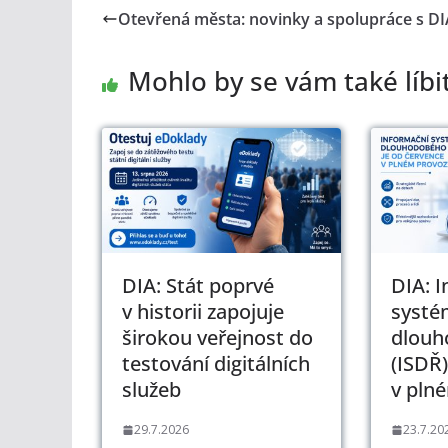
Otevřená města: novinky a spolupráce s DI
Mohlo by se vám také líbi
DIA: Stát poprvé
DIA: 
v historii zapojuje
systé
širokou veřejnost do
dlouh
testování digitálních
(ISDŘ)
služeb
v pln
29.7.2026
23.7.20