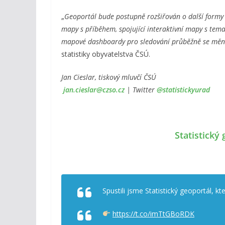
„
Geoportál bude postupně rozšiřován o další formy 
mapy s příběhem, spojující interaktivní mapy s t
mapové dashboardy pro sledování průběžně se měnící
statistiky obyvatelstva ČSÚ.
Jan Cieslar, tiskový mluvčí ČSÚ
jan.cieslar@czso.cz
| Twitter
@statistickyurad
Statistický
Spustili jsme Statistický geoportál, kt
https://t.co/imTtGBoRDK