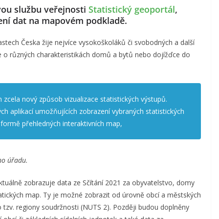
ovou službu veřejnosti
Statistický geoportál
,
ení dat na mapovém podkladě.
astech Česka žije nejvíce vysokoškoláků či svobodných a další
ce o různých charakteristikách domů a bytů nebo dojížďce do
m zcela nový způsob vizualizace statistických výstupů.
ch aplikací umožňujících zobrazení vybraných statistických
 formě přehledných interaktivních map,
ho úřadu.
aktuálně zobrazuje data ze Sčítání 2021 za obyvatelstvo, domy
atických map. Ty je možné zobrazit od úrovně obcí a městských
o tzv. regiony soudržnosti (NUTS 2). Později budou doplněny