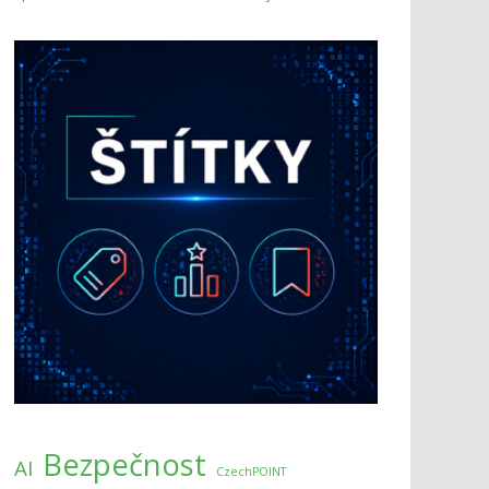
Bezpečnost
AI
CzechPOINT