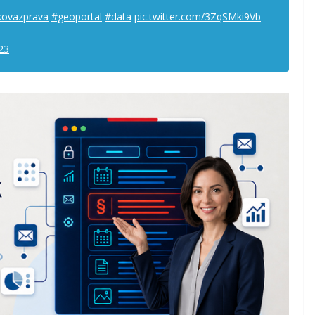
kovazprava
#geoportal
#data
pic.twitter.com/3ZqSMki9Vb
23