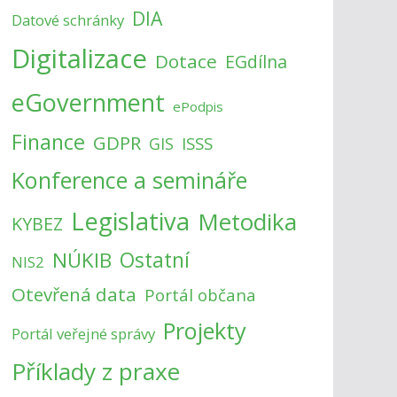
DIA
Datové schránky
Digitalizace
Dotace
EGdílna
eGovernment
ePodpis
Finance
GDPR
ISSS
GIS
Konference a semináře
Legislativa
Metodika
KYBEZ
NÚKIB
Ostatní
NIS2
Otevřená data
Portál občana
Projekty
Portál veřejné správy
Příklady z praxe