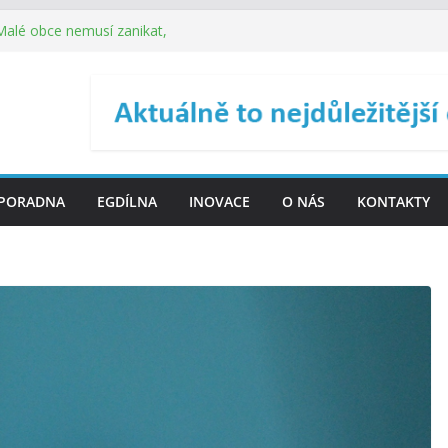
 Malé obce nemusí zanikat,
je širokou veřejnost do
ého řízení (ISDŘ) je od
ení ICT zveřejnil materiály
. SMS ČR spouští novou
PORADNA
EGDÍLNA
INOVACE
O NÁS
KONTAKTY