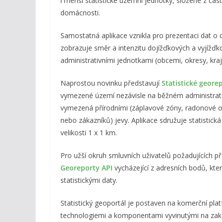
i menší statistické územní jednotky, složené z část
domácnosti.
Samostatná aplikace vznikla pro prezentaci dat o d
zobrazuje směr a intenzitu dojížďkových a vyjížďk
administrativními jednotkami (obcemi, okresy, kraji
Naprostou novinku představují
Statistické geore
vymezené území nezávisle na běžném administrati
vymezená přírodními (záplavové zóny, radonové o
nebo zákazníků) jevy. Aplikace sdružuje statistická
velikosti 1 x 1 km.
Pro užší okruh smluvních uživatelů požadujících p
Georeporty API
vycházející z adresních bodů, kte
statistickými daty.
Statistický geoportál je postaven na komerční pl
technologiemi a komponentami vyvinutými na zak