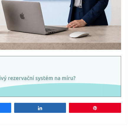
e
Share
Pin