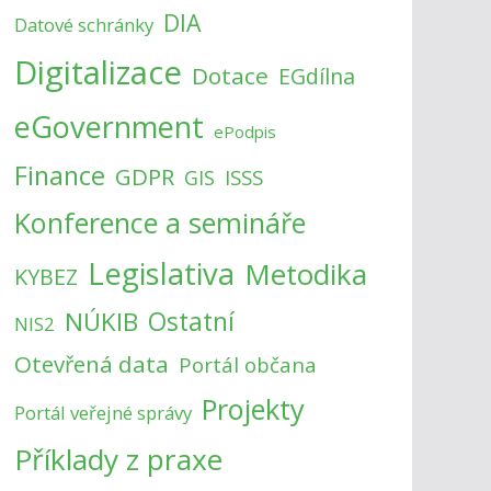
DIA
Datové schránky
Digitalizace
Dotace
EGdílna
eGovernment
ePodpis
Finance
GDPR
ISSS
GIS
Konference a semináře
Legislativa
Metodika
KYBEZ
NÚKIB
Ostatní
NIS2
Otevřená data
Portál občana
Projekty
Portál veřejné správy
Příklady z praxe