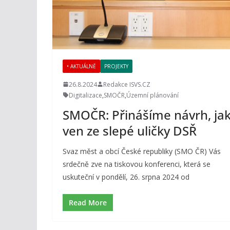
• AKTUÁLNĚ
PROJEKTY
26.8.2024
Redakce ISVS.CZ
Digitalizace
,
SMOČR
,
Územní plánování
SMOČR: Přinášíme návrh, ja
ven ze slepé uličky DSŘ
Svaz měst a obcí České republiky (SMO ČR) Vás
srdečně zve na tiskovou konferenci, která se
uskuteční v pondělí, 26. srpna 2024 od
Read More