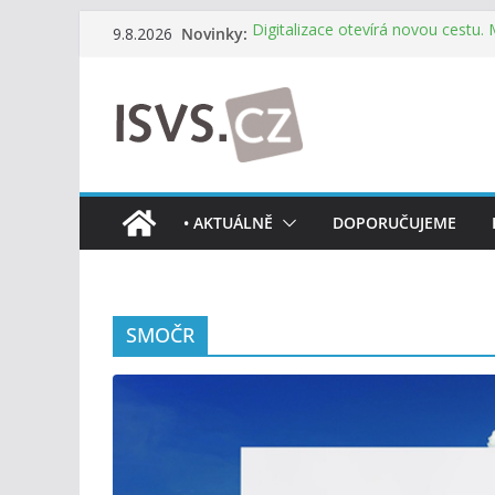
Přeskočit
Novinky:
Digitalizace otevírá novou cestu.
9.8.2026
na
mohou více spolupracovat
DIA: Stát poprvé v historii zapoju
obsah
testování digitálních služeb
DIA: Informační systém dlouhodob
července v plném provozu
RVIS – Výbor pro architekturu a říz
z nového jednání
Informace o obcích vždy po ruce
• AKTUÁLNĚ
DOPORUČUJEME
mobilní aplikaci
SMOČR