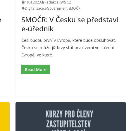
19.4.2023
Redakce ISVS.CZ
Digitalizace
,
eGovernment
,
SMOČR
e
SMOČR: V Česku se představí
e-úředník
Češi budou první v Evropě, které bude obsluhovat.
Česko se může již brzy stát první zemí ve střední
Evropě, ve které
Read More