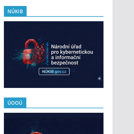
NÚKIB
ÚOOÚ