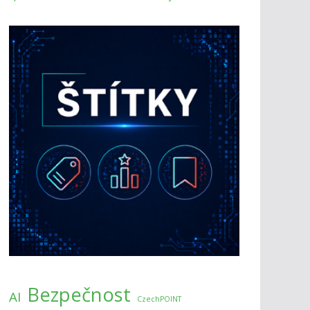
Bezpečnost
AI
CzechPOINT