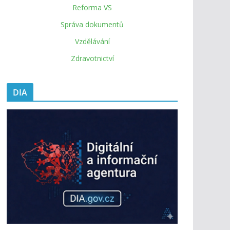
Reforma VS
Správa dokumentů
Vzdělávání
Zdravotnictví
DIA