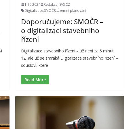
1.10.2024
Redakce ISVS.CZ
Digitalizace
,
SMOČR
,
Územní plánování
Doporučujeme: SMOČR –
,
o digitalizaci stavebního
řízení
AI
Digitalizace stavebního řízení – už není za 5 minut
12, ale už se smráká Digitalizace stavebního řízení –
sousloví, které
Read More