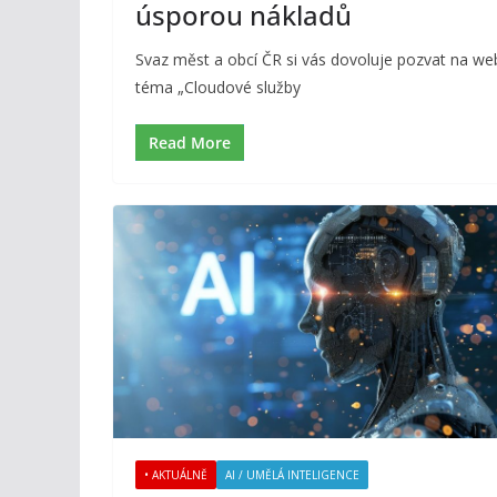
úsporou nákladů
Svaz měst a obcí ČR si vás dovoluje pozvat na web
téma „Cloudové služby
Read More
• AKTUÁLNĚ
AI / UMĚLÁ INTELIGENCE