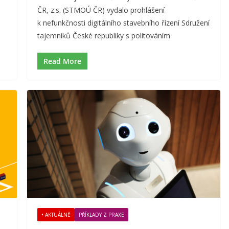
ČR, z.s. (STMOÚ ČR) vydalo prohlášení
k nefunkčnosti digitálního stavebního řízení Sdružení
tajemníků České republiky s politováním
Read More
• AKTUÁLNĚ
PŘÍKLADY Z PRAXE