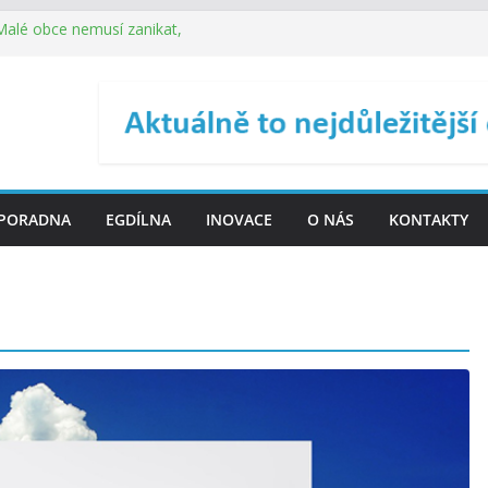
 Malé obce nemusí zanikat,
je širokou veřejnost do
ého řízení (ISDŘ) je od
ení ICT zveřejnil materiály
. SMS ČR spouští novou
PORADNA
EGDÍLNA
INOVACE
O NÁS
KONTAKTY