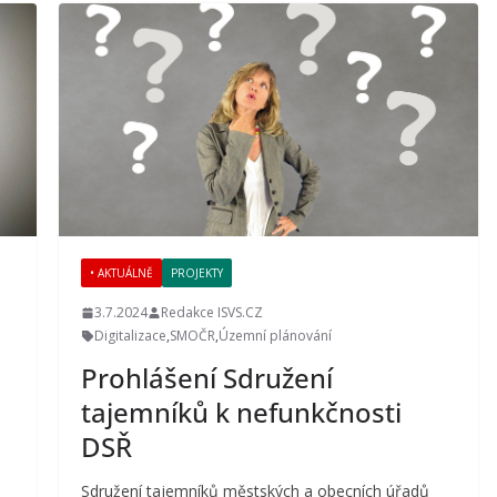
• AKTUÁLNĚ
PROJEKTY
3.7.2024
Redakce ISVS.CZ
Digitalizace
,
SMOČR
,
Územní plánování
Prohlášení Sdružení
tajemníků k nefunkčnosti
DSŘ
Sdružení tajemníků městských a obecních úřadů