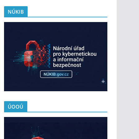
NÚKIB
ÚOOÚ