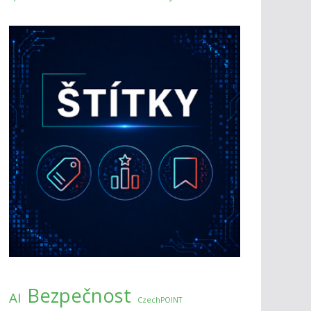
Bezpečnost
AI
CzechPOINT