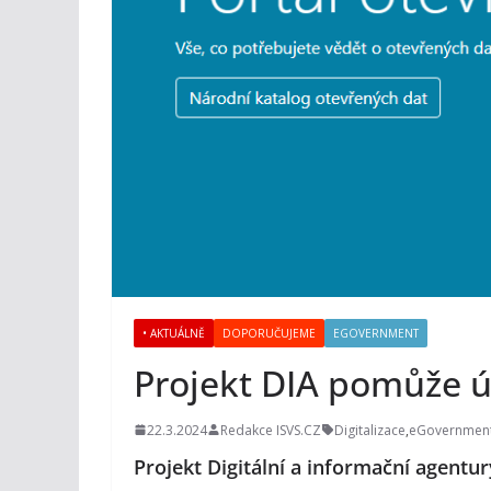
• AKTUÁLNĚ
DOPORUČUJEME
EGOVERNMENT
Projekt DIA pomůže ú
22.3.2024
Redakce ISVS.CZ
Digitalizace
,
eGovernmen
Projekt Digitální a informační agent