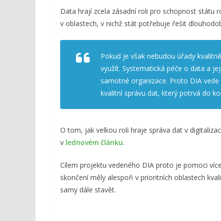
Data hrají zcela zásadní roli pro schopnost státu r
v oblastech, v nichž stát potřebuje řešit dlouhodo
Pokud je však nebudou úřady kvalitn
využít. Systematická péče o data a je
samotné organizace. Proto DIA vede 
kvalitní správu dat, který potrvá do k
O tom, jak velkou roli hraje správa dat v digitaliza
v
lednovém článku
.
Cílem projektu vedeného DIA proto je pomoci více
skončení měly alespoň v prioritních oblastech kva
samy dále stavět.