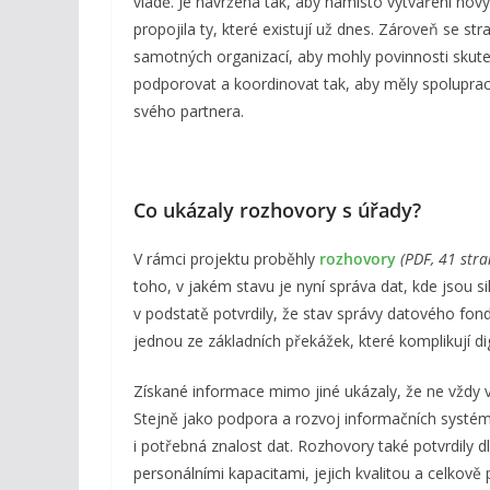
vládě. Je navržena tak, aby namísto vytváření nov
propojila ty, které existují už dnes. Zároveň se s
samotných organizací, aby mohly povinnosti skuteč
podporovat a koordinovat tak, aby měly spolupracu
svého partnera.
Co ukázaly rozhovory s úřady?
V rámci projektu proběhly
rozhovory
(PDF, 41 stra
toho, v jakém stavu je nyní správa dat, kde jsou s
v podstatě potvrdily, že stav správy datového fond
jednou ze základních překážek, které komplikují dig
Získané informace mimo jiné ukázaly, že ne vždy 
Stejně jako podpora a rozvoj informačních systém
i potřebná znalost dat. Rozhovory také potvrdily
personálními kapacitami, jejich kvalitou a celkově