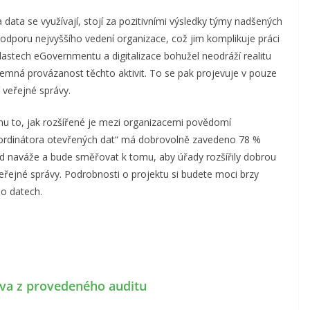
data se využívají, stojí za pozitivními výsledky týmy nadšených
 podporu nejvyššího vedení organizace, což jim komplikuje práci
lastech eGovernmentu a digitalizace bohužel neodráží realitu
ájemná provázanost těchto aktivit. To se pak projevuje v pouze
 veřejné správy.
anu to, jak rozšířené je mezi organizacemi povědomí
koordinátora otevřených dat“ má dobrovolně zavedeno 78 %
nd naváže a bude směřovat k tomu, aby úřady rozšířily dobrou
veřejné správy. Podrobnosti o projektu si budete moci brzy
o datech.
va z provedeného auditu