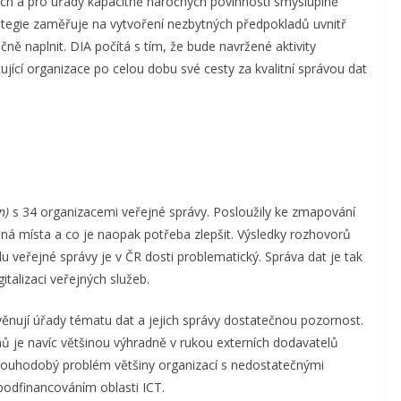
ých a pro úřady kapacitně náročných povinností smysluplně
trategie zaměřuje na vytvoření nezbytných předpokladů uvnitř
ně naplnit. DIA počítá s tím, že bude navržené aktivity
jící organizace po celou dobu své cesty za kvalitní správou dat
n)
s 34 organizacemi veřejné správy. Posloužily ke zmapování
ilná místa a co je naopak potřeba zlepšit. Výsledky rozhovorů
u veřejné správy je v ČR dosti problematický. Správa dat je tak
italizaci veřejných služeb.
věnují úřady tématu dat a jejich správy dostatečnou pozornost.
ů je navíc většinou výhradně v rukou externích dodavatelů
 dlouhodobý problém většiny organizací s nedostatečnými
 podfinancováním oblasti ICT.