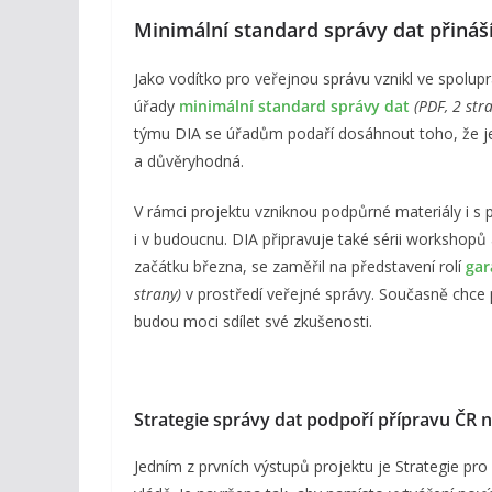
Minimální standard správy dat přináší
Jako vodítko pro veřejnou správu vznikl ve spolup
úřady
minimální standard správy dat
(PDF, 2 str
týmu DIA se úřadům podaří dosáhnout toho, že je
a důvěryhodná.
V rámci projektu vzniknou podpůrné materiály i s p
i v budoucnu. DIA připravuje také sérii workshopů a
začátku března, se zaměřil na představení rolí
gar
strany)
v prostředí veřejné správy. Současně chce 
budou moci sdílet své zkušenosti.
Strategie správy dat podpoří přípravu ČR
Jedním z prvních výstupů projektu je Strategie pro 