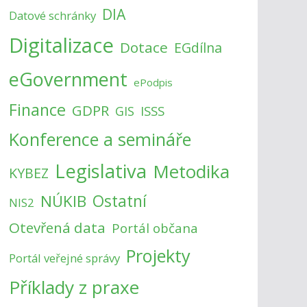
DIA
Datové schránky
Digitalizace
Dotace
EGdílna
eGovernment
ePodpis
Finance
GDPR
ISSS
GIS
Konference a semináře
Legislativa
Metodika
KYBEZ
NÚKIB
Ostatní
NIS2
Otevřená data
Portál občana
Projekty
Portál veřejné správy
Příklady z praxe