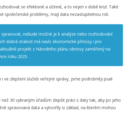
ozhodovat se efektivně a účinně, a to nejen v době krizí. Také
bé společenské problémy, mají data nezastupitelnou roli.
ě spravovat, nebude možné je k analýze nebo rozhodování
jich dobrá znalost má navíc ekonomické přínosy i pro
aktuálně projekt z Národního plánu obnovy zaměřený na
once roku 2025.
ci i ve zlepšení služeb veřejné správy, jsme podrobněji psali
 než 30 vybraným úřadům zlepšit práci s daty tak, aby po jeho
litně spravovaná data a vytvořily si základ, na kterém mohou