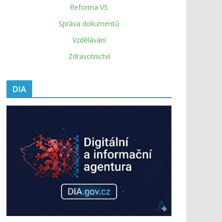
Reforma VS
Správa dokumentů
Vzdělávání
Zdravotnictví
DIA