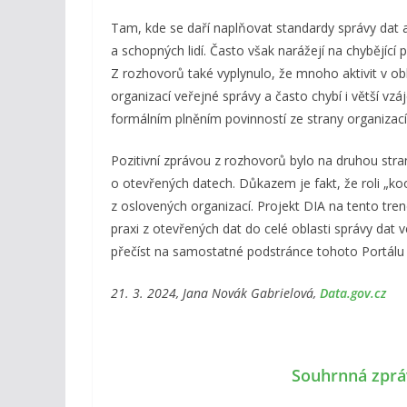
Tam, kde se daří naplňovat standardy správy dat a 
a schopných lidí. Často však narážejí na chybějící
Z rozhovorů také vyplynulo, že mnoho aktivit v ob
organizací veřejné správy a často chybí i větší vz
formálním plněním povinností ze strany organizací
Pozitivní zprávou z rozhovorů bylo na druhou str
o otevřených datech. Důkazem je fakt, že roli „
z oslovených organizací. Projekt DIA na tento tre
praxi z otevřených dat do celé oblasti správy dat 
přečíst na samostatné podstránce tohoto Portálu 
21. 3. 2024, Jana Novák Gabrielová,
Data.gov.cz
Souhrnná zprá