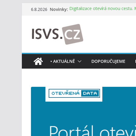
Přeskočit
Novinky:
Digitalizace otevírá novou cestu.
6.8.2026
na
mohou více spolupracovat
DIA: Stát poprvé v historii zapoju
obsah
testování digitálních služeb
DIA: Informační systém dlouhodob
července v plném provozu
RVIS – Výbor pro architekturu a říz
z nového jednání
Informace o obcích vždy po ruce
• AKTUÁLNĚ
DOPORUČUJEME
mobilní aplikaci