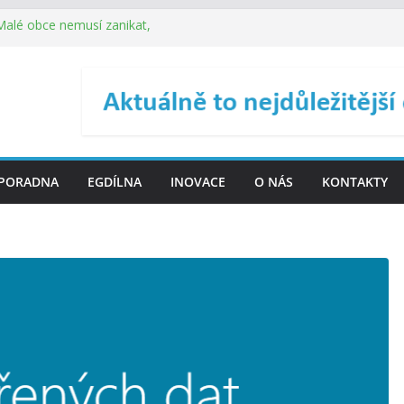
 Malé obce nemusí zanikat,
je širokou veřejnost do
ého řízení (ISDŘ) je od
ení ICT zveřejnil materiály
. SMS ČR spouští novou
PORADNA
EGDÍLNA
INOVACE
O NÁS
KONTAKTY