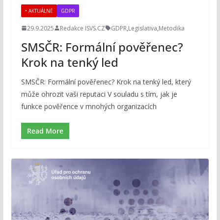
• AKTUÁLNĚ
GDPR
29.9.2025
Redakce ISVS.CZ
GDPR
,
Legislativa
,
Metodika
SMSČR: Formální pověřenec?
Krok na tenký led
SMSČR: Formální pověřenec? Krok na tenký led, který
může ohrozit vaši reputaci V souladu s tím, jak je
funkce pověřence v mnohých organizacích
Read More