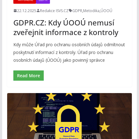
22.12.2025
Redakce ISVS.CZ
GDPR
,
Metodika
,
ÚOOÚ
GDPR.CZ: Kdy ÚOOÚ nemusí
zveřejnit informace z kontroly
Kdy může Úřad pro ochranu osobních údajů odmítnout
poskytnutí informací z kontroly. Úřad pro ochranu
osobních údajů (ÚOOÚ) jako povinný správce
Read More