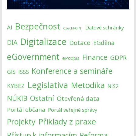
Bezpečnost
AI
Datové schránky
CzechPOINT
Digitalizace
DIA
Dotace
EGdílna
eGovernment
Finance
GDPR
ePodpis
Konference a semináře
ISSS
GIS
Legislativa
Metodika
KYBEZ
NIS2
NÚKIB
Ostatní
Otevřená data
Portál občana
Portál veřejné správy
Příklady z praxe
Projekty
Přístup k informacím
Reforma