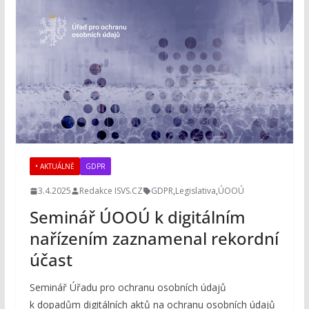
• AKTUÁLNĚ
GDPR
3.4.2025
Redakce ISVS.CZ
GDPR
,
Legislativa
,
ÚOOÚ
Seminář ÚOOÚ k digitálním
nařízením zaznamenal rekordní
účast
Seminář Úřadu pro ochranu osobních údajů
k dopadům digitálních aktů na ochranu osobních údajů