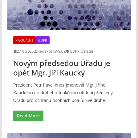
• AKTUÁLNĚ
GDPR
27.8.2025
Redakce ISVS.CZ
GDPR
,
Ostatní
Novým předsedou Úřadu je
opět Mgr. Jiří Kaucký
Prezident Petr Pavel dnes jmenoval Mgr. Jiřího
Kauckého do druhého funkčního období předsedy
Úřadu pro ochranu osobních údajů. Své druhé
Read More