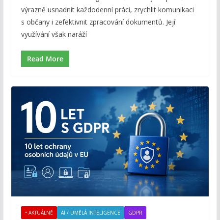
výrazně usnadnit každodenní práci, zrychlit komunikaci
s občany i zefektivnit zpracování dokumentů. Její
využívání však naráží
Read More
• AKTUÁLNĚ
AI / UMĚLÁ INTELIGENCE
GDPR