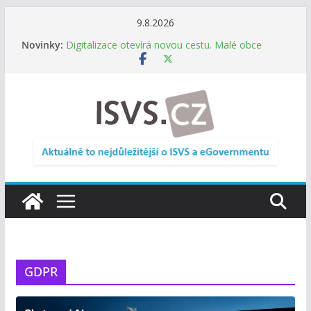
Přeskočit
9.8.2026
na
Informace o obcích vždy po ruce. SMS ČR spouští
Novinky:
obsah
novou mobilní aplikaci
Digitalizace otevírá novou cestu. Malé obce
nemusí zanikat, mohou více spolupracovat
DIA: Stát poprvé v historii zapojuje širokou
veřejnost do testování digitálních služeb
DIA: Informační systém dlouhodobého řízení
(ISDŘ) je od července v plném provozu
RVIS – Výbor pro architekturu a řízení ICT
zveřejnil materiály z nového jednání
GDPR