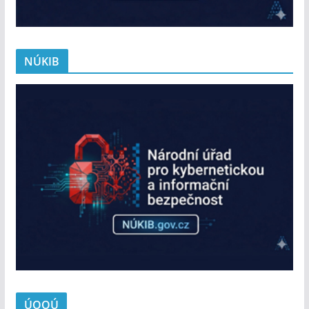
NÚKIB
ÚOOÚ