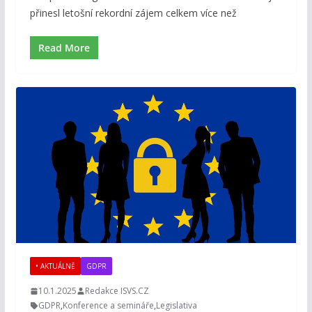
přinesl letošní rekordní zájem celkem více než
Read More
• AKTUÁLNĚ
GDPR
10.1.2025
Redakce ISVS.CZ
GDPR
,
Konference a semináře
,
Legislativa