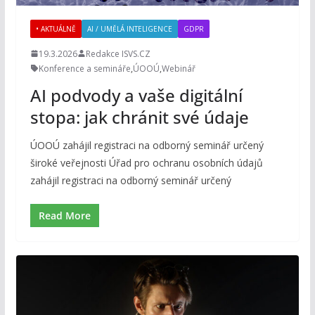
• AKTUÁLNĚ
AI / UMĚLÁ INTELIGENCE
GDPR
19.3.2026
Redakce ISVS.CZ
Konference a semináře
,
ÚOOÚ
,
Webinář
AI podvody a vaše digitální
stopa: jak chránit své údaje
ÚOOÚ zahájil registraci na odborný seminář určený
široké veřejnosti Úřad pro ochranu osobních údajů
zahájil registraci na odborný seminář určený
Read More