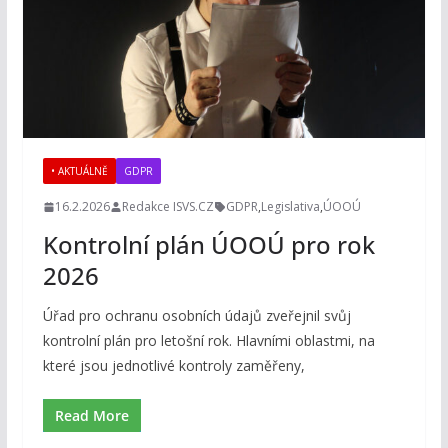
• AKTUÁLNĚ
GDPR
16.2.2026
Redakce ISVS.CZ
GDPR
,
Legislativa
,
ÚOOÚ
Kontrolní plán ÚOOÚ pro rok
2026
Úřad pro ochranu osobních údajů zveřejnil svůj
kontrolní plán pro letošní rok. Hlavními oblastmi, na
které jsou jednotlivé kontroly zaměřeny,
Read More