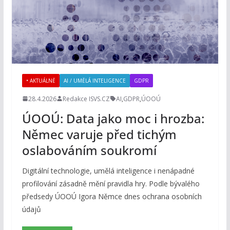
• AKTUÁLNĚ
AI / UMĚLÁ INTELIGENCE
GDPR
28.4.2026
Redakce ISVS.CZ
AI
,
GDPR
,
ÚOOÚ
ÚOOÚ: Data jako moc i hrozba:
Němec varuje před tichým
oslabováním soukromí
Digitální technologie, umělá inteligence i nenápadné
profilování zásadně mění pravidla hry. Podle bývalého
předsedy ÚOOÚ Igora Němce dnes ochrana osobních
údajů