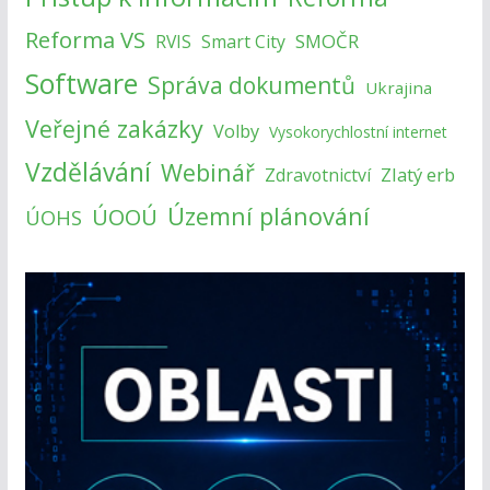
Reforma VS
SMOČR
RVIS
Smart City
Software
Správa dokumentů
Ukrajina
Veřejné zakázky
Volby
Vysokorychlostní internet
Vzdělávání
Webinář
Zlatý erb
Zdravotnictví
Územní plánování
ÚOOÚ
ÚOHS