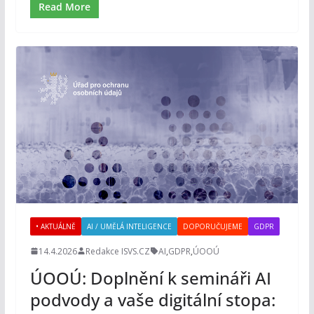
Read More
• AKTUÁLNĚ
AI / UMĚLÁ INTELIGENCE
DOPORUČUJEME
GDPR
14.4.2026
Redakce ISVS.CZ
AI
,
GDPR
,
ÚOOÚ
ÚOOÚ: Doplnění k semináři AI
podvody a vaše digitální stopa: