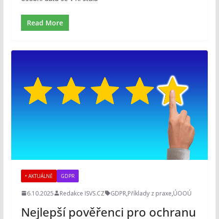
Read More
• AKTUÁLNĚ
GDPR
6.10.2025
Redakce ISVS.CZ
GDPR
,
Příklady z praxe
,
ÚOOÚ
Nejlepší pověřenci pro ochranu