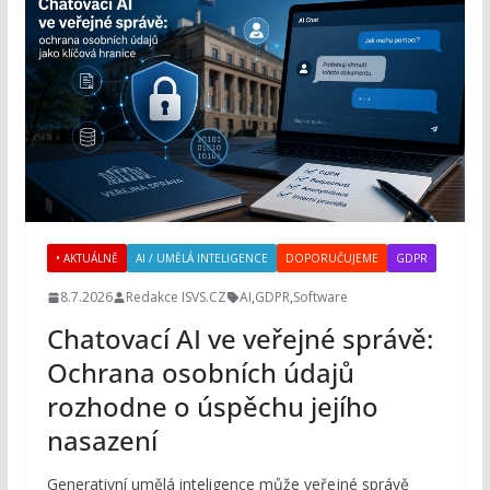
• AKTUÁLNĚ
AI / UMĚLÁ INTELIGENCE
DOPORUČUJEME
GDPR
8.7.2026
Redakce ISVS.CZ
AI
,
GDPR
,
Software
Chatovací AI ve veřejné správě:
Ochrana osobních údajů
rozhodne o úspěchu jejího
nasazení
Generativní umělá inteligence může veřejné správě