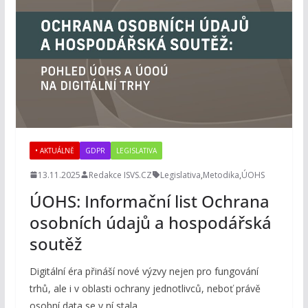
• AKTUÁLNĚ
GDPR
LEGISLATIVA
13.11.2025
Redakce ISVS.CZ
Legislativa
,
Metodika
,
ÚOHS
ÚOHS: Informační list Ochrana
osobních údajů a hospodářská
soutěž
Digitální éra přináší nové výzvy nejen pro fungování
trhů, ale i v oblasti ochrany jednotlivců, neboť právě
osobní data se v ní stala