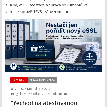
služba, eSSL, atestace a správa dokumentů ve
veřejné správě, ISVS, eGovernmentu.
• AKTUÁLNĚ
SPRÁVA DOKUMENTŮ
17.7.2026
Redakce ISVS.CZ
Legislativa
,
Metodika
,
Správa dokumentů
Přechod na atestovanou