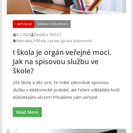
• AKTUÁLNĚ
SPRÁVA DOKUMENTŮ
6.2.2026
Redakce ISVS.CZ
Metodika
,
Příklady z praxe
,
Správa dokumentů
I škola je orgán veřejné moci.
Jak na spisovou službu ve
škole?
Jste škola a víte sice, že máte vykonávat spisovou
službu v elektronické podobě, ale řešení odkládáte kvůli
důležitějším věcem? Přinášíme vám veřejné
Read More