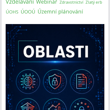
Vzdělávání
Webinář
Zlatý erb
Zdravotnictví
Územní plánování
ÚOOÚ
ÚOHS