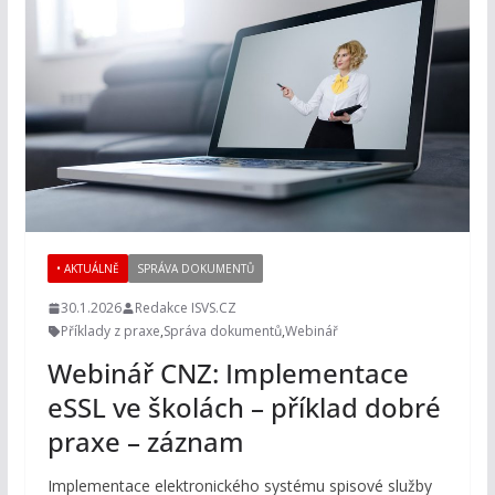
• AKTUÁLNĚ
SPRÁVA DOKUMENTŮ
30.1.2026
Redakce ISVS.CZ
Příklady z praxe
,
Správa dokumentů
,
Webinář
Webinář CNZ: Implementace
eSSL ve školách – příklad dobré
praxe – záznam
Implementace elektronického systému spisové služby