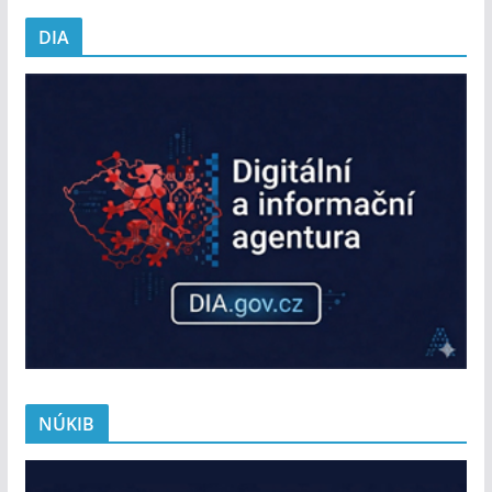
DIA
NÚKIB