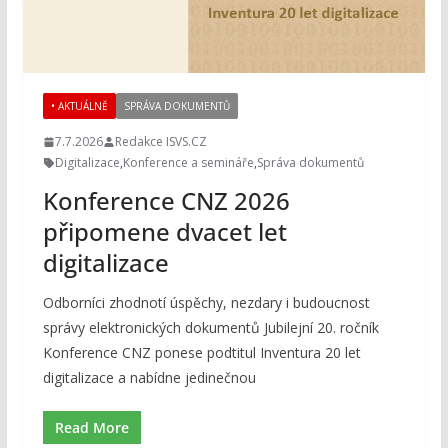
• AKTUÁLNĚ
SPRÁVA DOKUMENTŮ
7.7.2026
Redakce ISVS.CZ
Digitalizace
,
Konference a semináře
,
Správa dokumentů
Konference CNZ 2026
připomene dvacet let
digitalizace
Odborníci zhodnotí úspěchy, nezdary i budoucnost
správy elektronických dokumentů Jubilejní 20. ročník
Konference CNZ ponese podtitul Inventura 20 let
digitalizace a nabídne jedinečnou
Read More