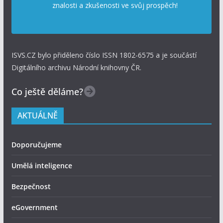
znalosti a zkušenosti ve svůj prospěch!
ISVS.CZ bylo přiděleno číslo ISSN 1802-6575 a je součástí
Digitálního archivu Národní knihovny ČR.
Co ještě děláme?
AKTUÁLNĚ
Doporučujeme
Umělá inteligence
Bezpečnost
eGovernment