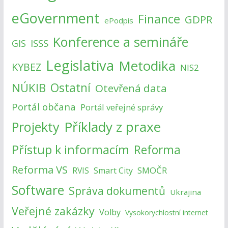
eGovernment
Finance
GDPR
ePodpis
Konference a semináře
ISSS
GIS
Legislativa
Metodika
KYBEZ
NIS2
NÚKIB
Ostatní
Otevřená data
Portál občana
Portál veřejné správy
Příklady z praxe
Projekty
Přístup k informacím
Reforma
Reforma VS
SMOČR
RVIS
Smart City
Software
Správa dokumentů
Ukrajina
Veřejné zakázky
Volby
Vysokorychlostní internet