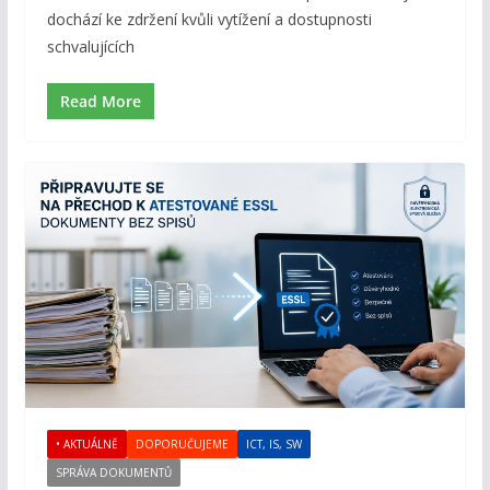
dochází ke zdržení kvůli vytížení a dostupnosti
schvalujících
Read More
• AKTUÁLNĚ
DOPORUČUJEME
ICT, IS, SW
SPRÁVA DOKUMENTŮ