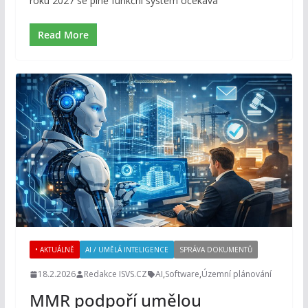
roku 2027 se plně funkční systém očekává
Read More
• AKTUÁLNĚ
AI / UMĚLÁ INTELIGENCE
SPRÁVA DOKUMENTŮ
18.2.2026
Redakce ISVS.CZ
AI
,
Software
,
Územní plánování
MMR podpoří umělou