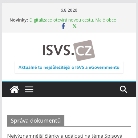
Přeskočit
6.8.2026
na
Novinky:
Informace o obcích vždy po ruce. SMS ČR spouští
obsah
novou mobilní aplikaci
Digitalizace otevírá novou cestu. Malé obce
nemusí zanikat, mohou více spolupracovat
DIA: Stát poprvé v historii zapojuje širokou
veřejnost do testování digitálních služeb
DIA: Informační systém dlouhodobého řízení
(ISDŘ) je od července v plném provozu
RVIS – Výbor pro architekturu a řízení ICT
zveřejnil materiály z nového jednání
Správa dokumentů
Nejvýznamnější články a události na téma Spisová