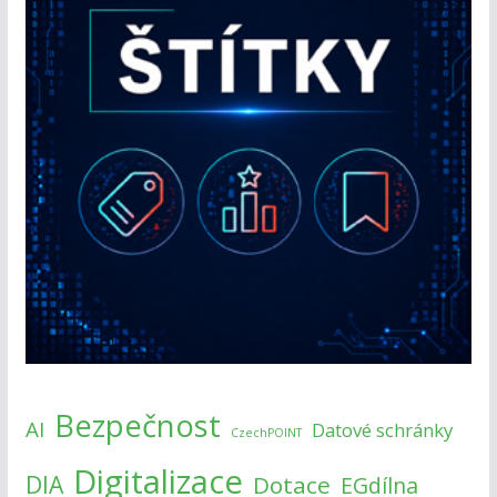
Bezpečnost
AI
Datové schránky
CzechPOINT
Digitalizace
DIA
Dotace
EGdílna