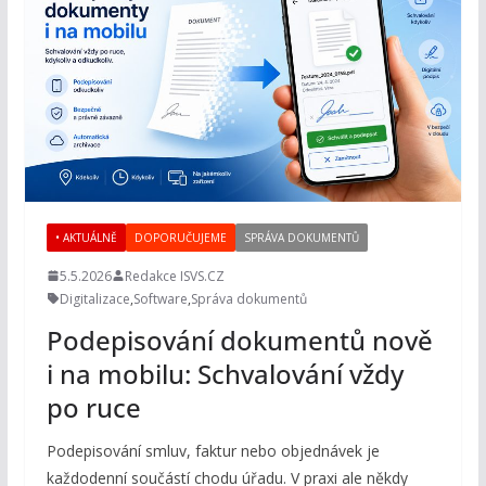
• AKTUÁLNĚ
DOPORUČUJEME
SPRÁVA DOKUMENTŮ
5.5.2026
Redakce ISVS.CZ
Digitalizace
,
Software
,
Správa dokumentů
Podepisování dokumentů nově
i na mobilu: Schvalování vždy
po ruce
Podepisování smluv, faktur nebo objednávek je
každodenní součástí chodu úřadu. V praxi ale někdy