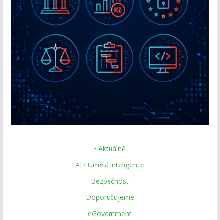
• Aktuálně
AI / Umělá inteligence
Bezpečnost
Doporučujeme
eGovernment