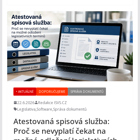
• AKTUÁLNĚ
DOPORUČUJEME
SPRÁVA DOKUMENTŮ
22.6.2026
Redakce ISVS.CZ
Legislativa
,
Software
,
Správa dokumentů
Atestovaná spisová služba:
Proč se nevyplatí čekat na