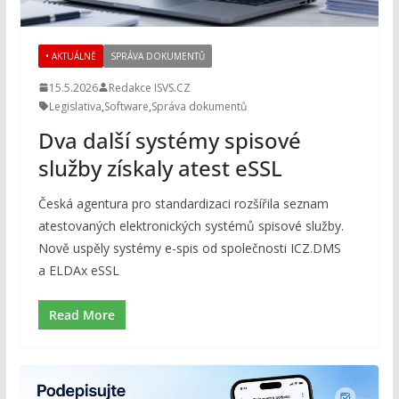
• AKTUÁLNĚ
SPRÁVA DOKUMENTŮ
15.5.2026
Redakce ISVS.CZ
Legislativa
,
Software
,
Správa dokumentů
Dva další systémy spisové
služby získaly atest eSSL
Česká agentura pro standardizaci rozšířila seznam
atestovaných elektronických systémů spisové služby.
Nově uspěly systémy e-spis od společnosti ICZ.DMS
a ELDAx eSSL
Read More