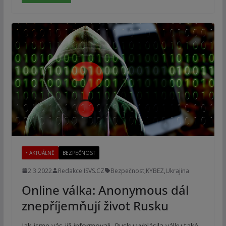
• AKTUÁLNĚ
BEZPEČNOST
2.3.2022
Redakce ISVS.CZ
Bezpečnost
,
KYBEZ
,
Ukrajina
Online válka: Anonymous dál
znepříjemňují život Rusku
Jak jsme vás již informovali, Rusku vyhlásila válku také