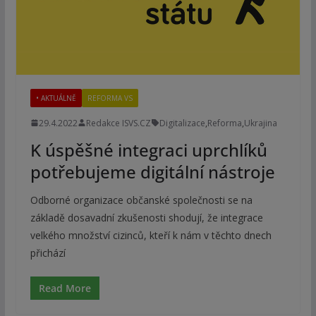
• AKTUÁLNĚ
REFORMA VS
29.4.2022
Redakce ISVS.CZ
Digitalizace
,
Reforma
,
Ukrajina
K úspěšné integraci uprchlíků
potřebujeme digitální nástroje
Odborné organizace občanské společnosti se na
základě dosavadní zkušenosti shodují, že integrace
velkého množství cizinců, kteří k nám v těchto dnech
přichází
Read More