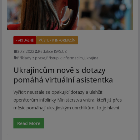
• AKTUÁLNĚ
PŘÍSTUP K INFORMACÍM
30.3.2022
Redakce ISVS.CZ
Příklady z praxe
,
Přístup k informacím
,
Ukrajina
Ukrajincům nově s dotazy
pomáhá virtuální asistentka
Vyřídit neustále se opakující dotazy a ulehčit
operátorům infolinky Ministerstva vnitra, kteří již přes
měsíc pomáhají ukrajinským uprchlíkům, to je hlavní
Read More