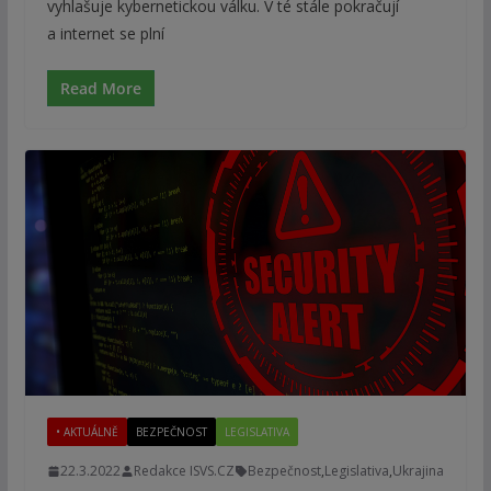
vyhlašuje kybernetickou válku. V té stále pokračují
a internet se plní
Read More
• AKTUÁLNĚ
BEZPEČNOST
LEGISLATIVA
22.3.2022
Redakce ISVS.CZ
Bezpečnost
,
Legislativa
,
Ukrajina