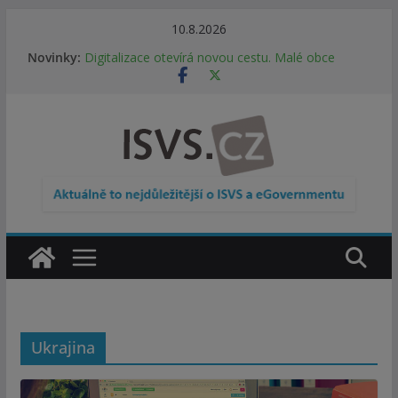
Přeskočit
10.8.2026
na
Informace o obcích vždy po ruce. SMS ČR spouští
Novinky:
novou mobilní aplikaci
obsah
Digitalizace otevírá novou cestu. Malé obce
nemusí zanikat, mohou více spolupracovat
DIA: Stát poprvé v historii zapojuje širokou
veřejnost do testování digitálních služeb
DIA: Informační systém dlouhodobého řízení
(ISDŘ) je od července v plném provozu
RVIS – Výbor pro architekturu a řízení ICT
zveřejnil materiály z nového jednání
Ukrajina