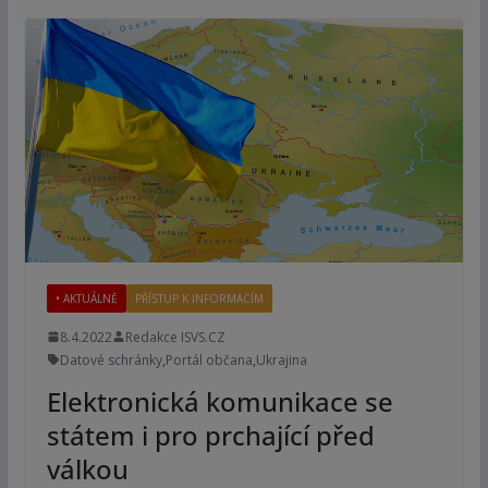
• AKTUÁLNĚ
PŘÍSTUP K INFORMACÍM
8.4.2022
Redakce ISVS.CZ
Datové schránky
,
Portál občana
,
Ukrajina
Elektronická komunikace se
státem i pro prchající před
válkou