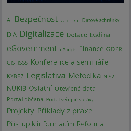
Bezpečnost
AI
Datové schránky
CzechPOINT
Digitalizace
DIA
Dotace
EGdílna
eGovernment
Finance
GDPR
ePodpis
Konference a semináře
ISSS
GIS
Legislativa
Metodika
KYBEZ
NIS2
NÚKIB
Ostatní
Otevřená data
Portál občana
Portál veřejné správy
Příklady z praxe
Projekty
Přístup k informacím
Reforma