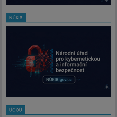
NÚKIB
ÚOOÚ