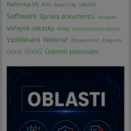
Reforma VS
SMOČR
RVIS
Smart City
Software
Správa dokumentů
Ukrajina
Veřejné zakázky
Volby
Vysokorychlostní internet
Vzdělávání
Webinář
Zlatý erb
Zdravotnictví
Územní plánování
ÚOOÚ
ÚOHS