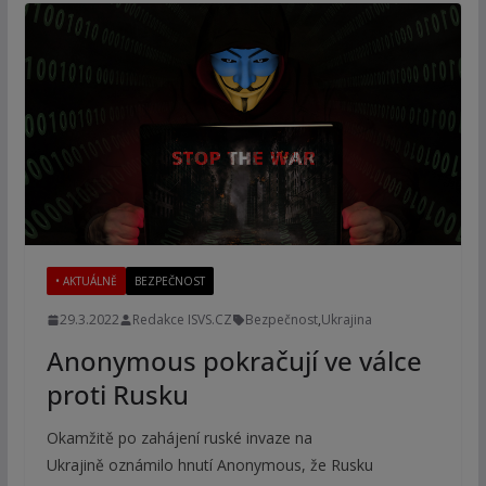
• AKTUÁLNĚ
BEZPEČNOST
29.3.2022
Redakce ISVS.CZ
Bezpečnost
,
Ukrajina
Anonymous pokračují ve válce
proti Rusku
Okamžitě po zahájení ruské invaze na
Ukrajině oznámilo hnutí Anonymous, že Rusku