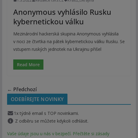
1.3.2022
Redakce ISVS.CZ
KYBEZ
,
Ukrajina
Anonymous vyhlásilo Rusku
kybernetickou válku
Mezinárodní hackerská skupina Anonymous vyhlásila
v noci ze čtvrtka na pátek kybernetickou válku Rusku. Se
vstupem ruských jednotek na Ukrajinu přišel
Read More
← Předchozí
ODEBÍREJTE NOVINKY
1x týdně email s TOP novinkami.
Z odběru se můžete kdykoli odhlásit.
Vaše údaje jsou u nás v bezpečí. Přečtěte si zásady