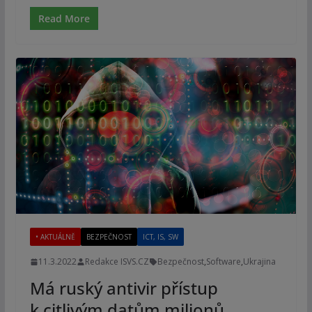
Read More
• AKTUÁLNĚ
BEZPEČNOST
ICT, IS, SW
11.3.2022
Redakce ISVS.CZ
Bezpečnost
,
Software
,
Ukrajina
Má ruský antivir přístup
k citlivým datům milionů