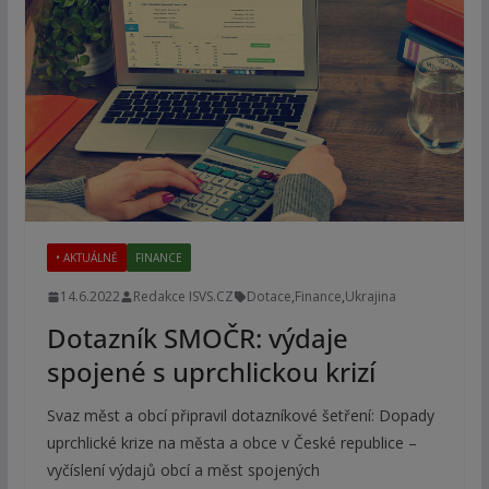
• AKTUÁLNĚ
FINANCE
14.6.2022
Redakce ISVS.CZ
Dotace
,
Finance
,
Ukrajina
Dotazník SMOČR: výdaje
spojené s uprchlickou krizí
Svaz měst a obcí připravil dotazníkové šetření: Dopady
uprchlické krize na města a obce v České republice –
vyčíslení výdajů obcí a měst spojených