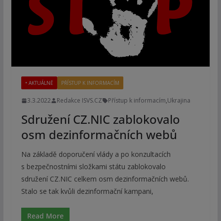
• AKTUÁLNĚ
PŘÍSTUP K INFORMACÍM
3.3.2022
Redakce ISVS.CZ
Přístup k informacím
,
Ukrajina
Sdružení CZ.NIC zablokovalo
osm dezinformačních webů
Na základě doporučení vlády a po konzultacích
s bezpečnostními složkami státu zablokovalo
sdružení CZ.NIC celkem osm dezinformačních webů.
Stalo se tak kvůli dezinformační kampani,
Read More