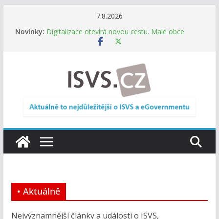
Přeskočit
7.8.2026
Informace o obcích vždy po ruce. SMS ČR spouští
na
Novinky:
novou mobilní aplikaci
obsah
Digitalizace otevírá novou cestu. Malé obce
nemusí zanikat, mohou více spolupracovat
DIA: Stát poprvé v historii zapojuje širokou
veřejnost do testování digitálních služeb
DIA: Informační systém dlouhodobého řízení
(ISDŘ) je od července v plném provozu
RVIS – Výbor pro architekturu a řízení ICT
zveřejnil materiály z nového jednání
• Aktuálně
Nejvýznamnější články a události o ISVS,