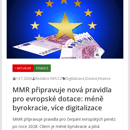
• AKTUÁLNĚ
FINANCE
14.7.2026
Redakce ISVS.CZ
Digitalizace
,
Dotace
,
Finance
MMR připravuje nová pravidla
pro evropské dotace: méně
byrokracie, více digitalizace
MMR připravuje pravidla pro čerpání evropských peněz
po roce 2028. Cílem je méně byrokracie a plná