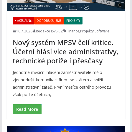
• AKTUÁLNĚ
DOPORUČUJEME
PROJEKTY
16.7.2026
Redakce ISVS.CZ
Finance
,
Projekty
,
Software
Nový systém MPSV čelí kritice.
Účetní hlásí více administrativy,
technické potíže i přesčasy
Jednotné měsíční hlášení zaměstnavatele mělo
zjednodušit komunikaci firem se státem a snížit
administrativní zátěž. První měsíce ostrého provozu
však podle účetních,
Read More