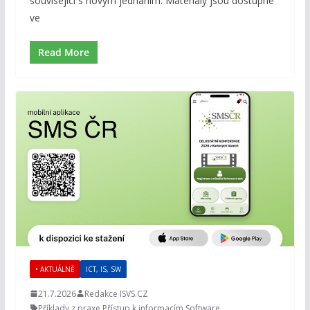
související s novým jednáním. Materiály jsou dostupné
ve
Read More
• AKTUÁLNĚ
ICT, IS, SW
21.7.2026
Redakce ISVS.CZ
Příklady z praxe
,
Přístup k informacím
,
Software