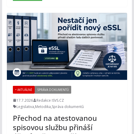
• AKTUÁLNĚ
SPRÁVA DOKUMENTŮ
17.7.2026
Redakce ISVS.CZ
Legislativa
,
Metodika
,
Správa dokumentů
Přechod na atestovanou
spisovou službu přináší