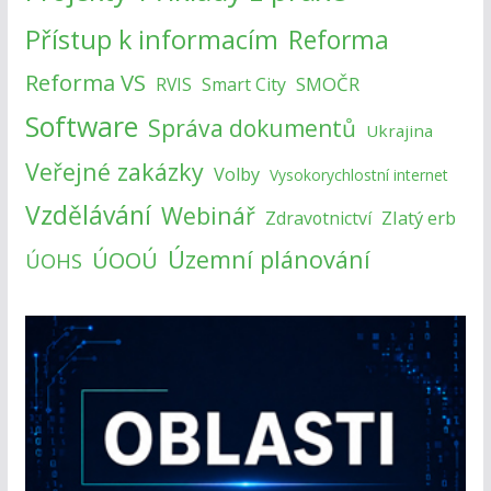
Přístup k informacím
Reforma
Reforma VS
SMOČR
RVIS
Smart City
Software
Správa dokumentů
Ukrajina
Veřejné zakázky
Volby
Vysokorychlostní internet
Vzdělávání
Webinář
Zlatý erb
Zdravotnictví
Územní plánování
ÚOOÚ
ÚOHS