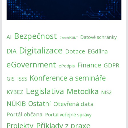
Bezpečnost
AI
Datové schránky
CzechPOINT
Digitalizace
DIA
Dotace
EGdílna
eGovernment
Finance
GDPR
ePodpis
Konference a semináře
ISSS
GIS
Legislativa
Metodika
KYBEZ
NIS2
NÚKIB
Ostatní
Otevřená data
Portál občana
Portál veřejné správy
Příklady z praxe
Projekty