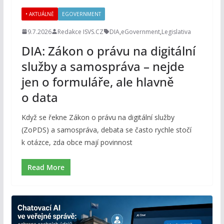
• AKTUÁLNĚ
EGOVERNMENT
9.7.2026
Redakce ISVS.CZ
DIA
,
eGovernment
,
Legislativa
DIA: Zákon o právu na digitální
služby a samospráva – nejde
jen o formuláře, ale hlavně
o data
Když se řekne Zákon o právu na digitální služby
(ZoPDS) a samospráva, debata se často rychle stočí
k otázce, zda obce mají povinnost
Read More