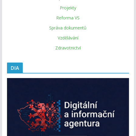
Projekty
Reforma VS
Správa dokumentů
Vzdělávání
Zdravotnictví
DIA