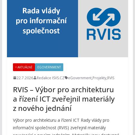
• AKTUÁLNĚ
EGOVERNMENT
22.7.2026
Redakce ISVS.CZ
eGovernment
,
Projekty
,
RVIS
RVIS – Výbor pro architekturu
a řízení ICT zveřejnil materiály
z nového jednání
Výbor pro architekturu a řízení ICT Rady vlády pro
informační společnost (RVIS) zveřejnil materiály