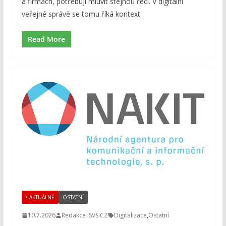
a firmách, potřebují mluvit stejnou řečí. V digitální
veřejné správě se tomu říká kontext
Read More
• AKTUÁLNĚ
OSTATNÍ
10.7.2026
Redakce ISVS.CZ
Digitalizace
,
Ostatní