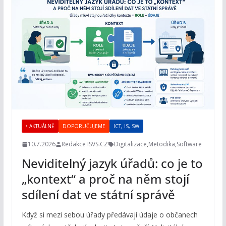
• AKTUÁLNĚ
DOPORUČUJEME
ICT, IS, SW
10.7.2026
Redakce ISVS.CZ
Digitalizace
,
Metodika
,
Software
Neviditelný jazyk úřadů: co je to
„kontext“ a proč na něm stojí
sdílení dat ve státní správě
Když si mezi sebou úřady předávají údaje o občanech