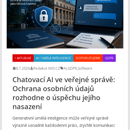
• AKTUÁLNĚ
AI / UMĚLÁ INTELIGENCE
DOPORUČUJEME
GDPR
8.7.2026
Redakce ISVS.CZ
AI
,
GDPR
,
Software
Chatovací AI ve veřejné správě:
Ochrana osobních údajů
rozhodne o úspěchu jejího
nasazení
Generativní umělá inteligence může veřejné správě
výrazně usnadnit každodenní práci, zrychlit komunikaci