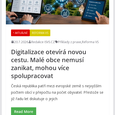
• AKTUÁLNĚ
REFORMA VS
20.7.2026
Redakce ISVS.CZ
Příklady z praxe
,
Reforma VS
Digitalizace otevírá novou
cestu. Malé obce nemusí
zanikat, mohou více
spolupracovat
Česká republika patří mezi evropské země s nejvyšším
počtem obcí v přepočtu na počet obyvatel. Přestože se
již řadu let diskutuje o jejich
Read More