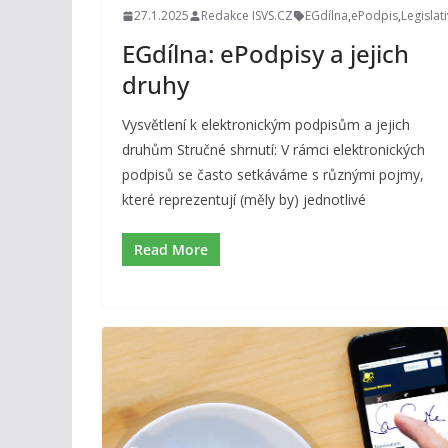
27.1.2025
Redakce ISVS.CZ
EGdílna
,
ePodpis
,
Legislat
EGdílna: ePodpisy a jejich
druhy
Vysvětlení k elektronickým podpisům a jejich
druhům Stručné shrnutí: V rámci elektronických
podpisů se často setkáváme s různými pojmy,
které reprezentují (měly by) jednotlivé
Read More