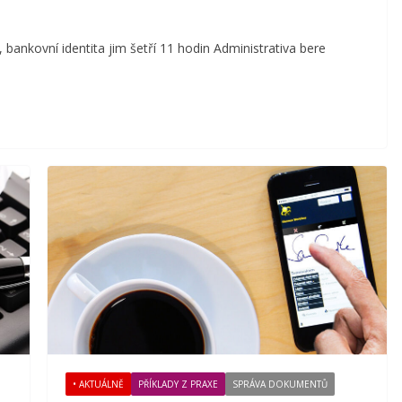
 bankovní identita jim šetří 11 hodin Administrativa bere
• AKTUÁLNĚ
PŘÍKLADY Z PRAXE
SPRÁVA DOKUMENTŮ