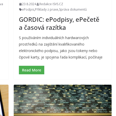
iva
23.8.2024
Redakce ISVS.CZ
ePodpis
,
Příklady z praxe
,
Správa dokumentů
GORDIC: ePodpisy, ePečetě
a časová razítka
S používáním individuálních hardwarových
prostředků na zajištění kvalifikovaného
elektronického podpisu, jako jsou tokeny nebo
čipové karty, je spojena řada komplikací, počínaje
Read More