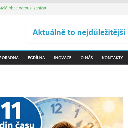
 Malé obce nemusí zanikat,
je širokou veřejnost do
ého řízení (ISDŘ) je od
ení ICT zveřejnil materiály
. SMS ČR spouští novou
PORADNA
EGDÍLNA
INOVACE
O NÁS
KONTAKTY