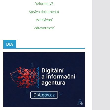
Reforma VS
Správa dokumentů
Vzdělávání
Zdravotnictví
DIA