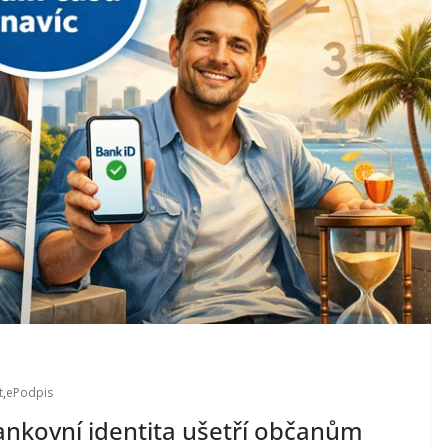
t
,
ePodpis
 Bankovní identita ušetří občanům