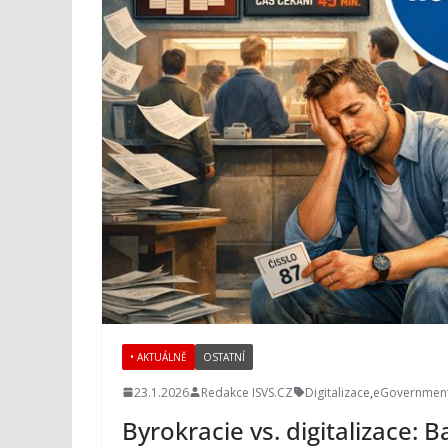
• AKTUÁLNĚ
OSTATNÍ
23.1.2026
Redakce ISVS.CZ
Digitalizace
,
eGovernmen
Byrokracie vs. digitalizace: