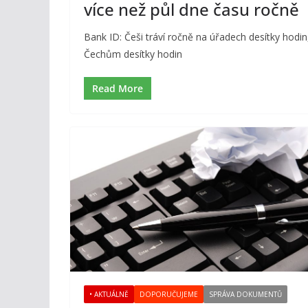
více než půl dne času ročně
Bank ID: Češi tráví ročně na úřadech desítky hodin,
Čechům desítky hodin
Read More
• AKTUÁLNĚ
DOPORUČUJEME
SPRÁVA DOKUMENTŮ