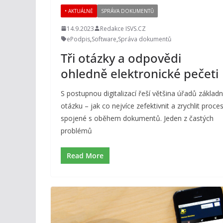
• AKTUÁLNĚ
SPRÁVA DOKUMENTŮ
14.9.2023
Redakce ISVS.CZ
ePodpis
,
Software
,
Správa dokumentů
Tři otázky a odpovědi
ohledně elektronické pečeti
S postupnou digitalizací řeší většina úřadů základn
otázku – jak co nejvíce zefektivnit a zrychlit proces
spojené s oběhem dokumentů. Jeden z častých
problémů
Read More