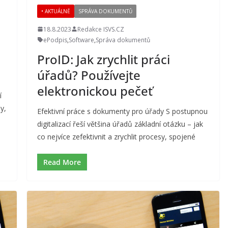
• AKTUÁLNĚ
SPRÁVA DOKUMENTŮ
18.8.2023
Redakce ISVS.CZ
ePodpis
,
Software
,
Správa dokumentů
ProID: Jak zrychlit práci
úřadů? Používejte
elektronickou pečeť
í
y,
Efektivní práce s dokumenty pro úřady S postupnou
digitalizací řeší většina úřadů základní otázku – jak
co nejvíce zefektivnit a zrychlit procesy, spojené
Read More