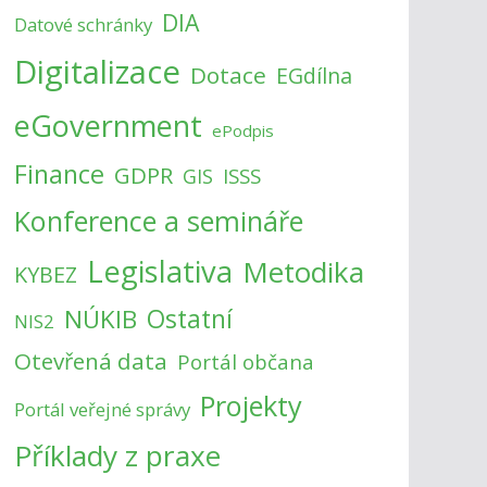
DIA
Datové schránky
Digitalizace
Dotace
EGdílna
eGovernment
ePodpis
Finance
GDPR
ISSS
GIS
Konference a semináře
Legislativa
Metodika
KYBEZ
NÚKIB
Ostatní
NIS2
Otevřená data
Portál občana
Projekty
Portál veřejné správy
Příklady z praxe