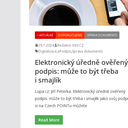
• AKTUÁLNĚ
DOPORUČUJEME
SPRÁVA DOKUMENTŮ
29.1.2024
Redakce ISVS.CZ
Digitalizace
,
ePodpis
,
Správa dokumentů
Elektronický úředně ověřený
podpis: může to být třeba
i smajlík
Lupa.cz: Jiří Peterka: Elektronický úředně ověřený
podpis: může to být třeba i smajlík Jako svůj podp
si na Czech POINTu můžete
Read More