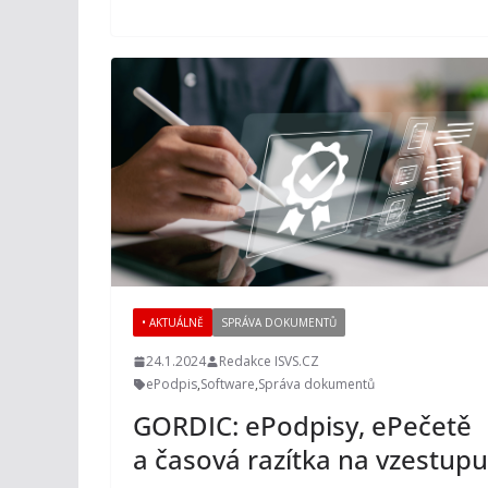
• AKTUÁLNĚ
SPRÁVA DOKUMENTŮ
24.1.2024
Redakce ISVS.CZ
ePodpis
,
Software
,
Správa dokumentů
GORDIC: ePodpisy, ePečetě
a časová razítka na vzestupu