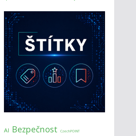
Bezpečnost
AI
CzechPOINT