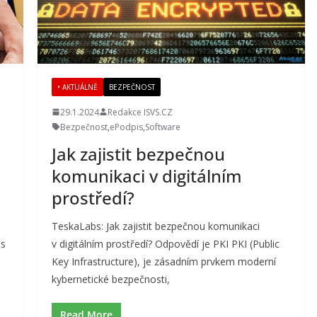
• AKTUÁLNĚ
BEZPEČNOST
29.1.2024
Redakce ISVS.CZ
Bezpečnost
,
ePodpis
,
Software
Jak zajistit bezpečnou
komunikaci v digitálním
prostředí?
TeskaLabs: Jak zajistit bezpečnou komunikaci
is
v digitálním prostředí? Odpovědí je PKI PKI (Public
Key Infrastructure), je zásadním prvkem moderní
kybernetické bezpečnosti,
Read More