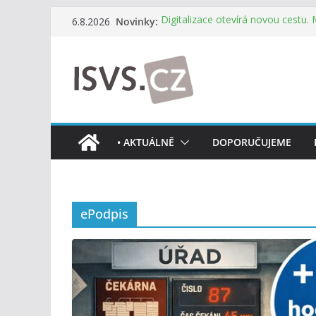
Přeskočit
Novinky:
Digitalizace otevírá novou cestu.
6.8.2026
na
mohou více spolupracovat
DIA: Stát poprvé v historii zapoju
obsah
testování digitálních služeb
DIA: Informační systém dlouhodob
července v plném provozu
RVIS – Výbor pro architekturu a říz
z nového jednání
Informace o obcích vždy po ruce
• AKTUÁLNĚ
DOPORUČUJEME
mobilní aplikaci
ePodpis