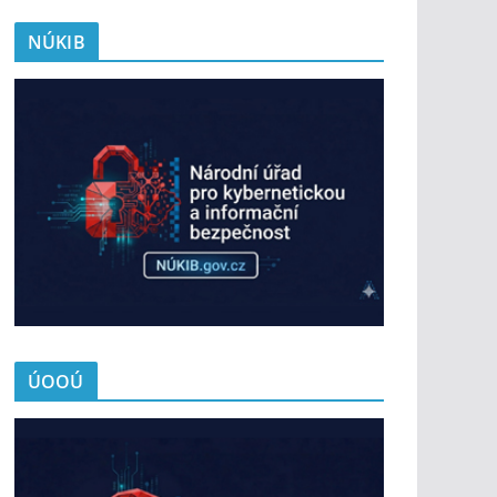
NÚKIB
ÚOOÚ