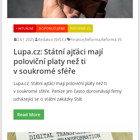
• AKTUÁLNĚ
DOPORUČUJEME
REFORMA VS
24.1.2025
Redakce ISVS.CZ
Finance
,
Reforma
,
Reforma VS
Lupa.cz: Státní ajťáci mají
poloviční platy než ti
v soukromé sféře
Lupa.cz: Státní ajťáci mají poloviční platy než ti
v soukromé sféře. Peníze jim často dorovnávají firmy
ucházející se o státní zakázky Stát
Read More