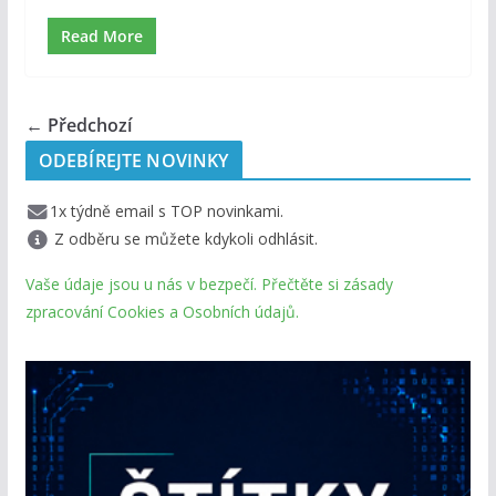
Read More
← Předchozí
ODEBÍREJTE NOVINKY
1x týdně email s TOP novinkami.
Z odběru se můžete kdykoli odhlásit.
Vaše údaje jsou u nás v bezpečí. Přečtěte si zásady
zpracování Cookies a Osobních údajů.