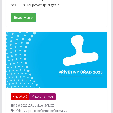
než 90 % lidí považuje digitální
Read More
• AKTUÁLNĚ
PŘÍKLADY Z PRAXE
12.9.2025
Redakce ISVS.CZ
Příklady z praxe
,
Reforma
,
Reforma VS