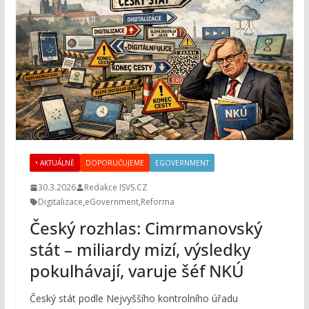
• AKTUÁLNĚ
DOPORUČUJEME
EGOVERNMENT
30.3.2026
Redakce ISVS.CZ
Digitalizace
,
eGovernment
,
Reforma
Český rozhlas: Cimrmanovský
stát – miliardy mizí, výsledky
pokulhávají, varuje šéf NKÚ
Český stát podle Nejvyššího kontrolního úřadu