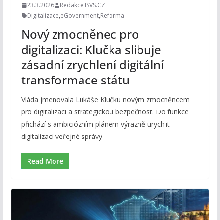
23.3.2026
Redakce ISVS.CZ
Digitalizace
,
eGovernment
,
Reforma
Nový zmocněnec pro
digitalizaci: Klučka slibuje
zásadní zrychlení digitální
transformace státu
Vláda jmenovala Lukáše Klučku novým zmocněncem
pro digitalizaci a strategickou bezpečnost. Do funkce
přichází s ambiciózním plánem výrazně urychlit
digitalizaci veřejné správy
Read More