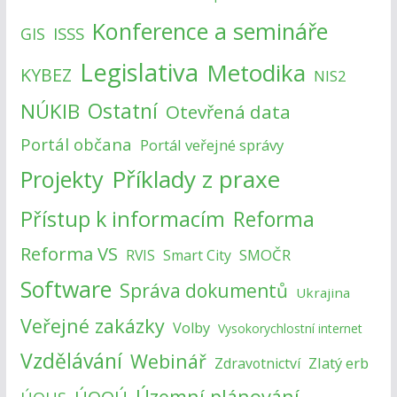
Konference a semináře
ISSS
GIS
Legislativa
Metodika
KYBEZ
NIS2
NÚKIB
Ostatní
Otevřená data
Portál občana
Portál veřejné správy
Příklady z praxe
Projekty
Přístup k informacím
Reforma
Reforma VS
SMOČR
RVIS
Smart City
Software
Správa dokumentů
Ukrajina
Veřejné zakázky
Volby
Vysokorychlostní internet
Vzdělávání
Webinář
Zlatý erb
Zdravotnictví
Územní plánování
ÚOOÚ