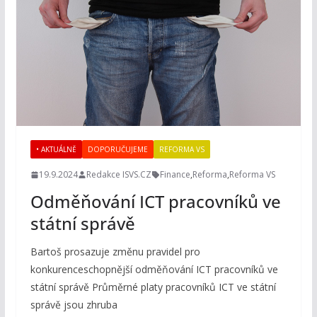
• AKTUÁLNĚ
DOPORUČUJEME
REFORMA VS
19.9.2024
Redakce ISVS.CZ
Finance
,
Reforma
,
Reforma VS
Odměňování ICT pracovníků ve
státní správě
Bartoš prosazuje změnu pravidel pro
konkurenceschopnější odměňování ICT pracovníků ve
státní správě Průměrné platy pracovníků ICT ve státní
správě jsou zhruba