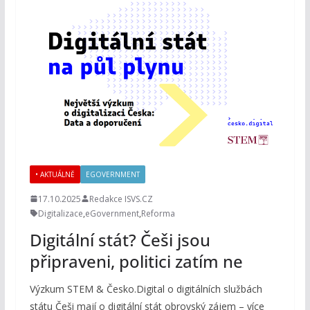
• AKTUÁLNĚ
EGOVERNMENT
17.10.2025
Redakce ISVS.CZ
Digitalizace
,
eGovernment
,
Reforma
Digitální stát? Češi jsou
připraveni, politici zatím ne
Výzkum STEM & Česko.Digital o digitálních službách
státu Češi mají o digitální stát obrovský zájem – více