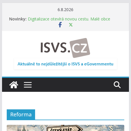
Přeskočit
6.8.2026
na
Informace o obcích vždy po ruce. SMS ČR spouští
Novinky:
novou mobilní aplikaci
obsah
Digitalizace otevírá novou cestu. Malé obce
nemusí zanikat, mohou více spolupracovat
DIA: Stát poprvé v historii zapojuje širokou
veřejnost do testování digitálních služeb
DIA: Informační systém dlouhodobého řízení
(ISDŘ) je od července v plném provozu
RVIS – Výbor pro architekturu a řízení ICT
zveřejnil materiály z nového jednání
Reforma