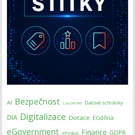
Bezpečnost
AI
Datové schránky
CzechPOINT
Digitalizace
DIA
Dotace
EGdílna
eGovernment
Finance
GDPR
ePodpis