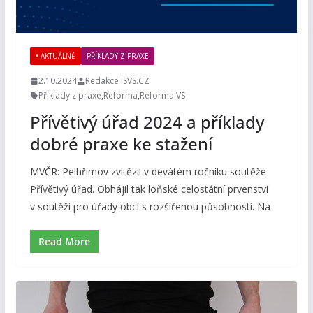
• AKTUÁLNĚ
PŘÍKLADY Z PRAXE
2.10.2024
Redakce ISVS.CZ
Příklady z praxe
,
Reforma
,
Reforma VS
Přívětivý úřad 2024 a příklady
dobré praxe ke stažení
MVČR: Pelhřimov zvítězil v devátém ročníku soutěže
Přívětivý úřad. Obhájil tak loňské celostátní prvenství
v soutěži pro úřady obcí s rozšířenou působností. Na
Read More