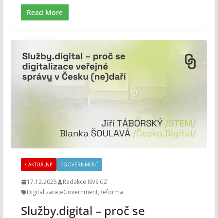
Read More
• AKTUÁLNĚ
EGOVERNMENT
17.12.2025
Redakce ISVS.CZ
Digitalizace
,
eGovernment
,
Reforma
Služby.digital – proč se