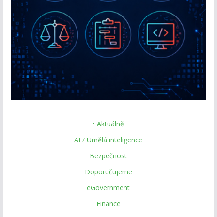
• Aktuálně
AI / Umělá inteligence
Bezpečnost
Doporučujeme
eGovernment
Finance