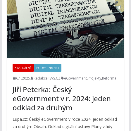
• AKTUÁLNĚ
EGOVERNMENT
6.1.2025
Redakce ISVS.CZ
eGovernment
,
Projekty
,
Reforma
Jiří Peterka: Český
eGovernment v r. 2024: jeden
odklad za druhým
Lupa.cz: Český eGovernment v roce 2024: jeden odklad
za druhým Obsah: Odklad digitální ústavy Plány vlády