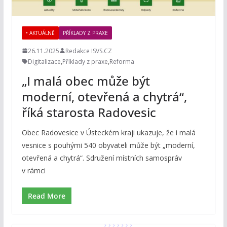
• AKTUÁLNĚ
PŘÍKLADY Z PRAXE
26.11.2025
Redakce ISVS.CZ
Digitalizace
,
Příklady z praxe
,
Reforma
„I malá obec může být
moderní, otevřená a chytrá“,
říká starosta Radovesic
Obec Radovesice v Ústeckém kraji ukazuje, že i malá
vesnice s pouhými 540 obyvateli může být „moderní,
otevřená a chytrá“. Sdružení místních samospráv
v rámci
Read More