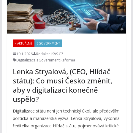
• AKTUÁLNĚ
EGOVERNMENT
19.1.2026
Redakce ISVS.CZ
Digitalizace
,
eGovernment
,
Reforma
Lenka Stryalová, (CEO, Hlídač
státu): Co musí Česko změnit,
aby v digitalizaci konečně
uspělo?
Digitalizace státu není jen technický úkol, ale především
politická a manažerská výzva. Lenka Stryalová, výkonná
ředitelka organizace Hlídač státu, pojmenovává kritické