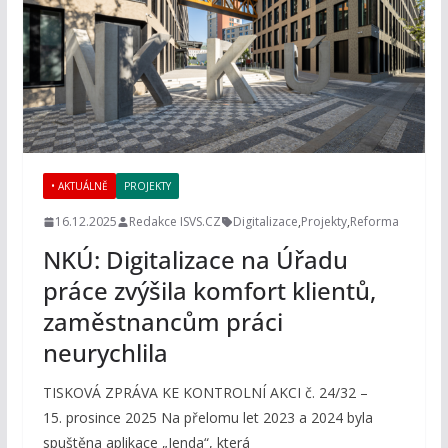
• AKTUÁLNĚ
PROJEKTY
16.12.2025
Redakce ISVS.CZ
Digitalizace
,
Projekty
,
Reforma
NKÚ: Digitalizace na Úřadu
práce zvýšila komfort klientů,
zaměstnancům práci
neurychlila
TISKOVÁ ZPRÁVA KE KONTROLNÍ AKCI č. 24/32 –
15. prosince 2025 Na přelomu let 2023 a 2024 byla
spuštěna aplikace „Jenda“, která