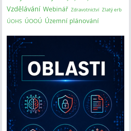
Vzdělávání
Webinář
Zlatý erb
Zdravotnictví
Územní plánování
ÚOOÚ
ÚOHS