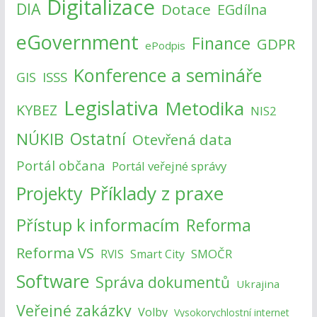
Digitalizace
DIA
Dotace
EGdílna
eGovernment
Finance
GDPR
ePodpis
Konference a semináře
ISSS
GIS
Legislativa
Metodika
KYBEZ
NIS2
NÚKIB
Ostatní
Otevřená data
Portál občana
Portál veřejné správy
Příklady z praxe
Projekty
Přístup k informacím
Reforma
Reforma VS
SMOČR
RVIS
Smart City
Software
Správa dokumentů
Ukrajina
Veřejné zakázky
Volby
Vysokorychlostní internet