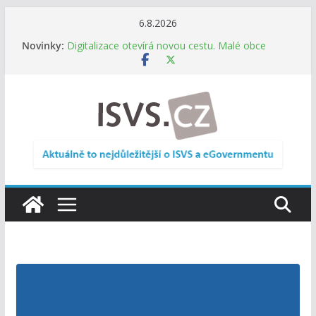
Přeskočit
6.8.2026
na
Novinky:
Digitalizace otevírá novou cestu. Malé obce
obsah
nemusí zanikat, mohou více spolupracovat
DIA: Stát poprvé v historii zapojuje širokou
veřejnost do testování digitálních služeb
DIA: Informační systém dlouhodobého řízení
(ISDŘ) je od července v plném provozu
RVIS – Výbor pro architekturu a řízení ICT
zveřejnil materiály z nového jednání
Informace o obcích vždy po ruce. SMS ČR spouští
novou mobilní aplikaci