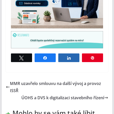
Tweet
Share
Share
Pin
MMR uzavřelo smlouvu na další vývoj a provoz
ISSŘ
ÚOHS a DVS k digitalizaci stavebního řízení
Mohlo by se vám také líbit