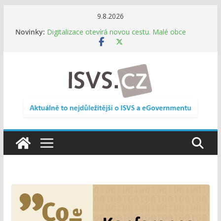
Přeskočit
9.8.2026
na
Novinky:
Digitalizace otevírá novou cestu. Malé obce
obsah
nemusí zanikat, mohou více spolupracovat
DIA: Stát poprvé v historii zapojuje širokou
veřejnost do testování digitálních služeb
DIA: Informační systém dlouhodobého řízení
(ISDŘ) je od července v plném provozu
RVIS – Výbor pro architekturu a řízení ICT
zveřejnil materiály z nového jednání
Informace o obcích vždy po ruce. SMS ČR spouští
novou mobilní aplikaci