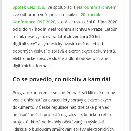
Spolek CNZ, z. s.
, ve spolupráci s
Národním archivem
zve odbornou veřejnost na jubilejní
20. ročník
Konference CNZ 2026
, která se uskuteční
6. října 2026
od 9 do 17 hodin v Národním archivu v Praze
. Letošní
ročník nese výstižný podtitul
„Inventura 20 let
digitalizace“
a symbolicky uzavírá dvě desetiletí
odborných diskusí o správě elektronických dokumentů,
elektronické spisové službě a dlouhodobé ochraně
digitálních informací.
Co se povedlo, co nikoliv a kam dál
Program konference se zaměří na čtyři klíčové okruhy.
Vedle ohlédnutí za dvaceti lety správy elektronických
dokumentů v České republice nabídne také přehled
nejúspěšnějších projektů digitalizace, kritickou reflexi
projektů, které nedosáhly očekávaných výsledků,
i diskusi o budoucím směřování správy elektronických