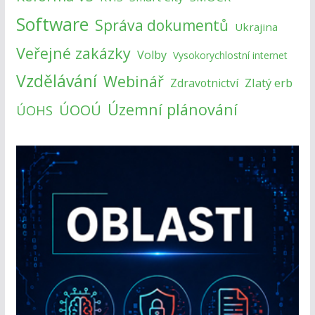
Software
Správa dokumentů
Ukrajina
Veřejné zakázky
Volby
Vysokorychlostní internet
Vzdělávání
Webinář
Zlatý erb
Zdravotnictví
Územní plánování
ÚOOÚ
ÚOHS