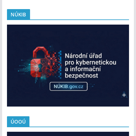
NÚKIB
ÚOOÚ