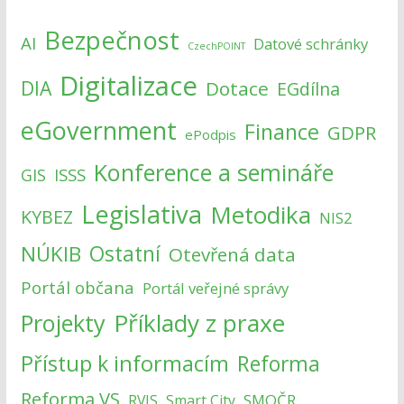
Bezpečnost
AI
Datové schránky
CzechPOINT
Digitalizace
DIA
Dotace
EGdílna
eGovernment
Finance
GDPR
ePodpis
Konference a semináře
ISSS
GIS
Legislativa
Metodika
KYBEZ
NIS2
NÚKIB
Ostatní
Otevřená data
Portál občana
Portál veřejné správy
Příklady z praxe
Projekty
Přístup k informacím
Reforma
Reforma VS
SMOČR
RVIS
Smart City