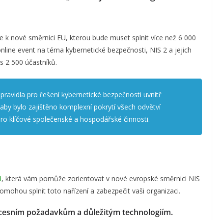
 k nové směrnici EU, kterou bude muset splnit více než 6 000
nline event na téma kybernetické bezpečnosti, NIS 2 a jejich
s 2 500 účastníků.
ravidla pro řešení kybernetické bezpečnosti uvnitř
 aby bylo zajištěno komplexní pokrytí všech odvětví
pro klíčové společenské a hospodářské činnosti.
i
, která vám pomůže zorientovat v nové evropské směrnici NIS
omohou splnit toto nařízení a zabezpečit vaši organizaci.
cesním požadavkům a důležitým technologiím.