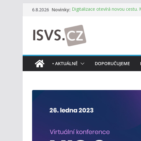
Přeskočit
Novinky:
Digitalizace otevírá novou cestu.
6.8.2026
na
mohou více spolupracovat
DIA: Stát poprvé v historii zapoju
obsah
testování digitálních služeb
DIA: Informační systém dlouhodob
července v plném provozu
RVIS – Výbor pro architekturu a říz
z nového jednání
Informace o obcích vždy po ruce
• AKTUÁLNĚ
DOPORUČUJEME
mobilní aplikaci