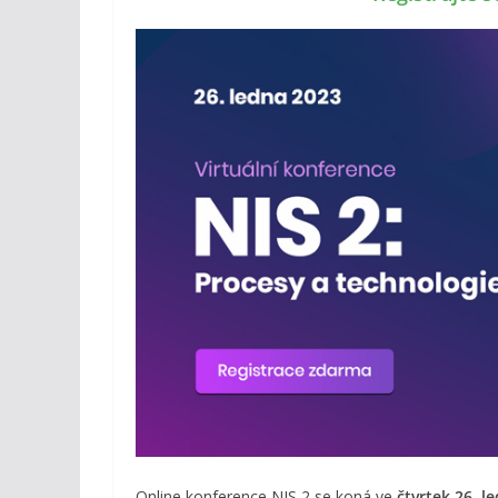
Online konference NIS 2 se koná ve
čtvrtek 26. l