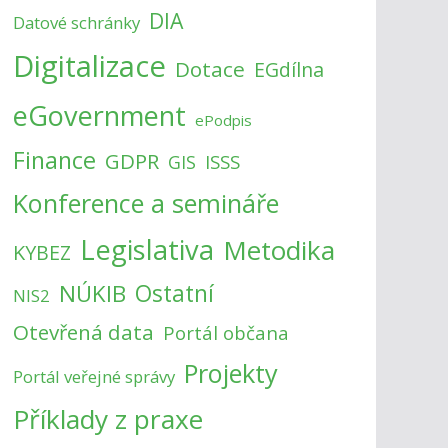
DIA
Datové schránky
Digitalizace
Dotace
EGdílna
eGovernment
ePodpis
Finance
GDPR
ISSS
GIS
Konference a semináře
Legislativa
Metodika
KYBEZ
NÚKIB
Ostatní
NIS2
Otevřená data
Portál občana
Projekty
Portál veřejné správy
Příklady z praxe