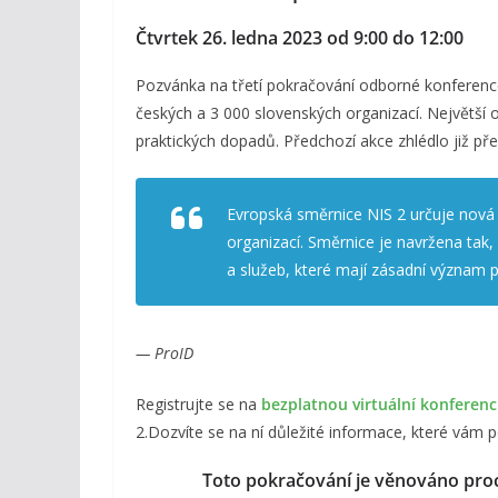
Čtvrtek 26. ledna 2023 od 9:00 do 12:00
Pozvánka na třetí pokračování odborné konference
českých a 3 000 slovenských organizací. Největší o
praktických dopadů. Předchozí akce zhlédlo již pře
Evropská směrnice NIS 2 určuje nová p
organizací. Směrnice je navržena tak,
a služeb, které mají zásadní význam 
— ProID
Registrujte se na
bezplatnou virtuální konferenc
2.Dozvíte se na ní důležité informace, které vám p
Toto pokračování je věnováno pro