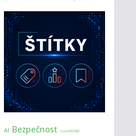
Bezpečnost
AI
CzechPOINT