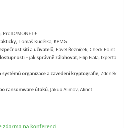
na, ProID/MONET+
rakticky
, Tomáš Kudělka, KPMG
zpečnost sítí a uživatelů
, Pavel Řezníček, Check Point
ostupnosti – jak správně zálohovat
, Filip Fiala, Ixperta
 systémů organizace a zavedení kryptografie
, Zdeněk
 po ransomware útoků
, Jakub Alimov, Alinet
se zdarma na konferenci