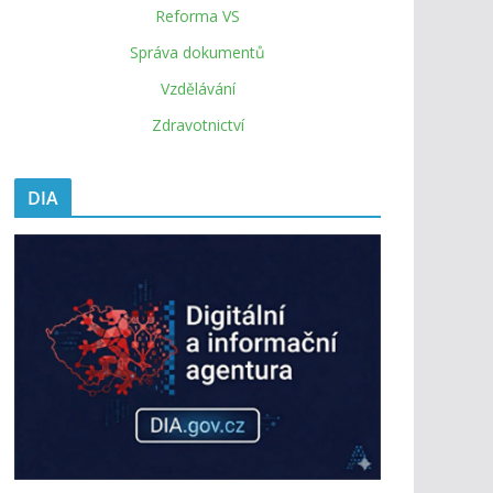
Reforma VS
Správa dokumentů
Vzdělávání
Zdravotnictví
DIA