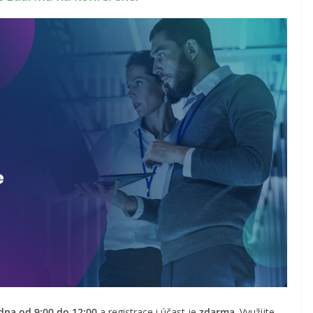
edna od 9:00 do 12:00
a registrace i účast je
zdarma
. Využijte