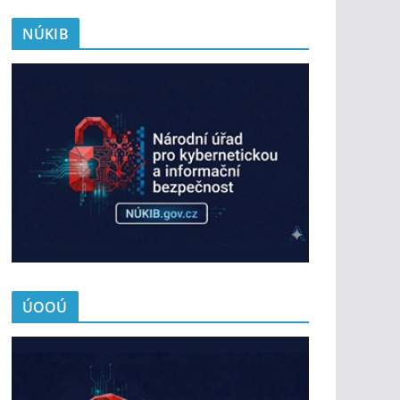
NÚKIB
ÚOOÚ