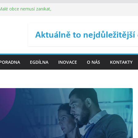
 Malé obce nemusí zanikat,
je širokou veřejnost do
ého řízení (ISDŘ) je od
ení ICT zveřejnil materiály
. SMS ČR spouští novou
PORADNA
EGDÍLNA
INOVACE
O NÁS
KONTAKTY