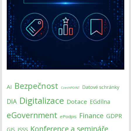
Bezpečnost
AI
Datové schránky
CzechPOINT
Digitalizace
DIA
Dotace
EGdílna
eGovernment
Finance
GDPR
ePodpis
Konference a semináře
ISSS
GIS