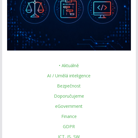
• Aktuálně
AI / Umělá inteligence
Bezpečnost
Doporučujeme
eGovernment
Finance
GDPR
ICT, IS, SW