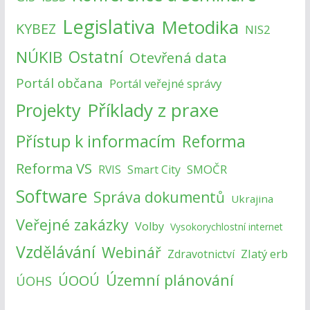
Legislativa
Metodika
KYBEZ
NIS2
NÚKIB
Ostatní
Otevřená data
Portál občana
Portál veřejné správy
Příklady z praxe
Projekty
Přístup k informacím
Reforma
Reforma VS
SMOČR
RVIS
Smart City
Software
Správa dokumentů
Ukrajina
Veřejné zakázky
Volby
Vysokorychlostní internet
Vzdělávání
Webinář
Zlatý erb
Zdravotnictví
Územní plánování
ÚOOÚ
ÚOHS