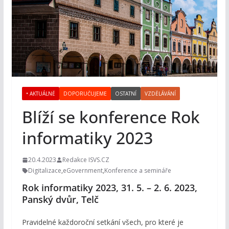
• AKTUÁLNĚ
DOPORUČUJEME
OSTATNÍ
VZDĚLÁVÁNÍ
Blíží se konference Rok
informatiky 2023
20.4.2023
Redakce ISVS.CZ
Digitalizace
,
eGovernment
,
Konference a semináře
Rok informatiky 2023, 31. 5. – 2. 6. 2023,
Panský dvůr, Telč
Pravidelné každoroční setkání všech, pro které je