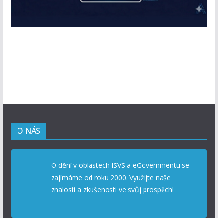
O NÁS
O dění v oblastech ISVS a eGovernmentu se
zajímáme od roku 2000. Využijte naše
znalosti a zkušenosti ve svůj prospěch!