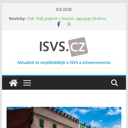
Přeskočit
8.8.2026
na
Novinky:
DIA: Stát poprvé v historii zapojuje širokou
obsah
veřejnost do testování digitálních služeb
DIA: Informační systém dlouhodobého řízení
(ISDŘ) je od července v plném provozu
RVIS – Výbor pro architekturu a řízení ICT
zveřejnil materiály z nového jednání
Informace o obcích vždy po ruce. SMS ČR spouští
novou mobilní aplikaci
Digitalizace otevírá novou cestu. Malé obce
nemusí zanikat, mohou více spolupracovat