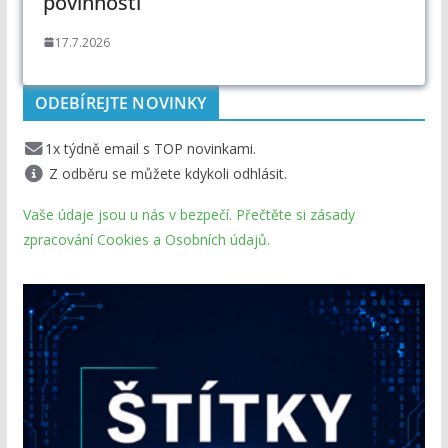
povinností
17.7.2026
ODEBÍREJTE NOVINKY
1x týdně email s TOP novinkami.
Z odběru se můžete kdykoli odhlásit.
Vaše údaje jsou u nás v bezpečí. Přečtěte si zásady
zpracování Cookies a Osobních údajů.