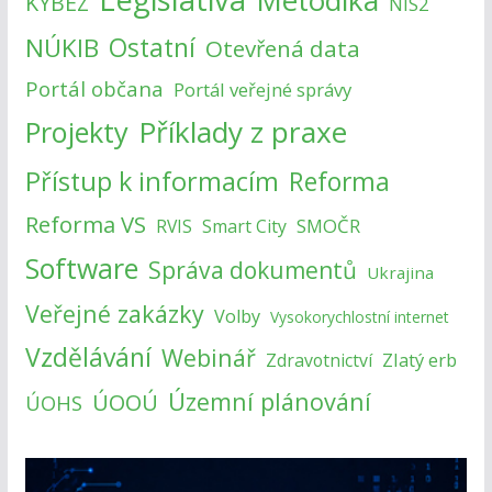
Metodika
KYBEZ
NIS2
NÚKIB
Ostatní
Otevřená data
Portál občana
Portál veřejné správy
Příklady z praxe
Projekty
Přístup k informacím
Reforma
Reforma VS
SMOČR
RVIS
Smart City
Software
Správa dokumentů
Ukrajina
Veřejné zakázky
Volby
Vysokorychlostní internet
Vzdělávání
Webinář
Zlatý erb
Zdravotnictví
Územní plánování
ÚOOÚ
ÚOHS