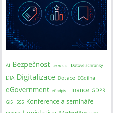
Bezpečnost
AI
Datové schránky
CzechPOINT
Digitalizace
DIA
Dotace
EGdílna
eGovernment
Finance
GDPR
ePodpis
Konference a semináře
ISSS
GIS
Legislativa