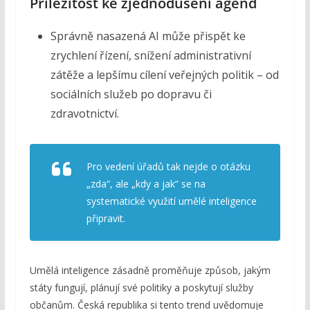
Příležitost ke zjednodušení agend
Správně nasazená AI může přispět ke
zrychlení řízení, snížení administrativní
zátěže a lepšímu cílení veřejných politik – od
sociálních služeb po dopravu či
zdravotnictví.
Pro vedení úřadů tak nejde o otázku
„zda“, ale „kdy a jak“ se na
systematické využití umělé inteligence
připravit.
Umělá inteligence zásadně proměňuje způsob, jakým
státy fungují, plánují své politiky a poskytují služby
občanům. Česká republika si tento trend uvědomuje