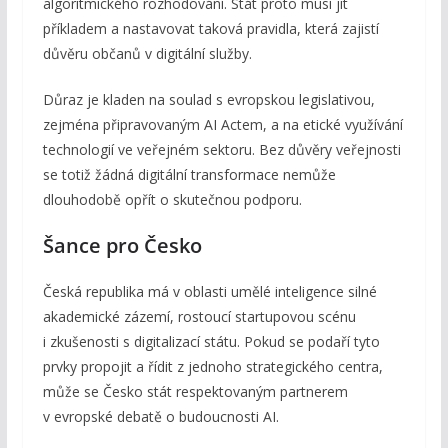
algoritmického rozhodování. Stát proto musí jít
příkladem a nastavovat taková pravidla, která zajistí
důvěru občanů v digitální služby.
Důraz je kladen na soulad s evropskou legislativou,
zejména připravovaným AI Actem, a na etické využívání
technologií ve veřejném sektoru. Bez důvěry veřejnosti
se totiž žádná digitální transformace nemůže
dlouhodobě opřít o skutečnou podporu.
Šance pro Česko
Česká republika má v oblasti umělé inteligence silné
akademické zázemí, rostoucí startupovou scénu
i zkušenosti s digitalizací státu. Pokud se podaří tyto
prvky propojit a řídit z jednoho strategického centra,
může se Česko stát respektovaným partnerem
v evropské debatě o budoucnosti AI.