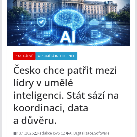
• AKTUÁLNĚ
AI / UMĚLÁ INTELIGENCE
Česko chce patřit mezi
lídry v umělé
inteligenci. Stát sází na
koordinaci, data
a důvěru.
13.1.2026
Redakce ISVS.CZ
AI
,
Digitalizace
,
Software