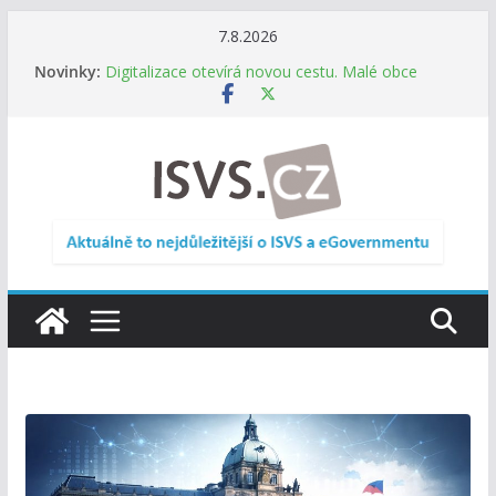
Přeskočit
7.8.2026
na
Informace o obcích vždy po ruce. SMS ČR spouští
Novinky:
novou mobilní aplikaci
obsah
Digitalizace otevírá novou cestu. Malé obce
nemusí zanikat, mohou více spolupracovat
DIA: Stát poprvé v historii zapojuje širokou
veřejnost do testování digitálních služeb
DIA: Informační systém dlouhodobého řízení
(ISDŘ) je od července v plném provozu
RVIS – Výbor pro architekturu a řízení ICT
zveřejnil materiály z nového jednání