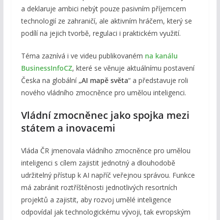
a deklaruje ambici nebýt pouze pasivním příjemcem
technologií ze zahraničí, ale aktivním hráčem, který se
podílí na jejich tvorbě, regulaci i praktickém využití.
Téma zaznívá i ve videu publikovaném
na kanálu
BusinessInfoCZ
, které se věnuje aktuálnímu postavení
Česka na globální
„AI mapě světa
“ a představuje roli
nového vládního zmocněnce pro umělou inteligenci.
Vládní zmocněnec jako spojka mezi
státem a inovacemi
Vláda ČR jmenovala vládního zmocněnce pro umělou
inteligenci s cílem zajistit jednotný a dlouhodobě
udržitelný přístup k AI napříč veřejnou správou. Funkce
má zabránit roztříštěnosti jednotlivých resortních
projektů a zajistit, aby rozvoj umělé inteligence
odpovídal jak technologickému vývoji, tak evropským