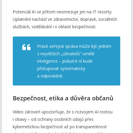
Potenciál AI se přitom neomezuje jen na IT resorty.
Uplatnění nachází ve zdravotnictví, dopravě, sociálních
službách, vzdělávání i v oblasti bezpečnosti.
Právě veřejná správa může být jedním
z největších „uživatelů“ umělé
inteligence – pokud k ní bude
přistupovat systematicky
a odpovědně.
Bezpečnost, etika a důvěra občanů
Video zároveň upozorňuje, že s rozvojem AI rostou
i obavy – od ochrany osobních údajů přes
kybernetickou bezpečnost až po transparentnost