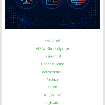
• Aktuálně
AI / Umělá inteligence
Bezpečnost
Doporučujeme
eGovernment
Finance
GDPR
ICT, IS, SW
Legislativa