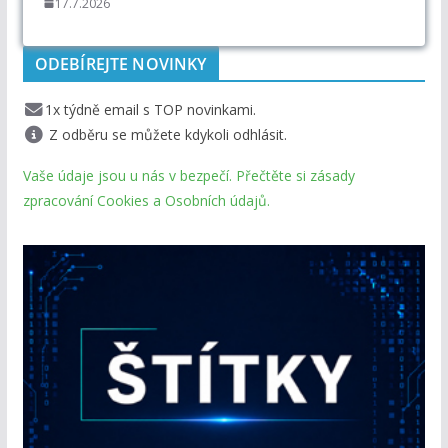
17.7.2026
ODEBÍREJTE NOVINKY
1x týdně email s TOP novinkami.
Z odběru se můžete kdykoli odhlásit.
Vaše údaje jsou u nás v bezpečí. Přečtěte si zásady
zpracování Cookies a Osobních údajů.