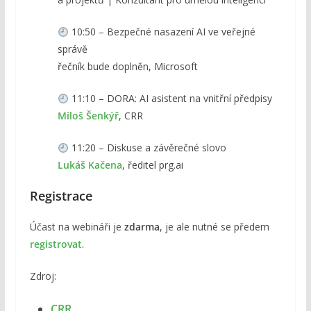
10:50 – Bezpečné nasazení AI ve veřejné
správě
řečník bude doplněn, Microsoft
11:10 – DORA: AI asistent na vnitřní předpisy
Miloš Šenkýř
, CRR
11:20 – Diskuse a závěrečné slovo
Lukáš Kačena
, ředitel prg.ai
Registrace
Účast na webináři je
zdarma
, je ale nutné se předem
registrovat
.
Zdroj:
CRR