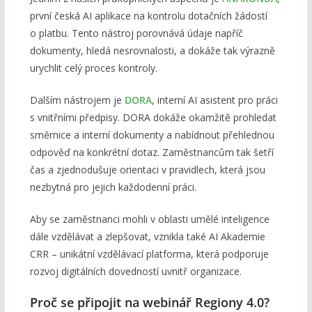
první česká AI aplikace na kontrolu dotačních žádostí
o platbu. Tento nástroj porovnává údaje napříč
dokumenty, hledá nesrovnalosti, a dokáže tak výrazně
urychlit celý proces kontroly.
Dalším nástrojem je
DORA
, interní AI asistent pro práci
s vnitřními předpisy. DORA dokáže okamžitě prohledat
směrnice a interní dokumenty a nabídnout přehlednou
odpověď na konkrétní dotaz. Zaměstnancům tak šetří
čas a zjednodušuje orientaci v pravidlech, která jsou
nezbytná pro jejich každodenní práci.
Aby se zaměstnanci mohli v oblasti umělé inteligence
dále vzdělávat a zlepšovat, vznikla také AI Akademie
CRR – unikátní vzdělávací platforma, která podporuje
rozvoj digitálních dovedností uvnitř organizace.
Proč se připojit na webinář Regiony 4.0?