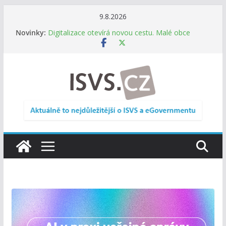
Přeskočit
9.8.2026
Informace o obcích vždy po ruce. SMS ČR spouští
na
Novinky:
novou mobilní aplikaci
obsah
Digitalizace otevírá novou cestu. Malé obce
nemusí zanikat, mohou více spolupracovat
DIA: Stát poprvé v historii zapojuje širokou
veřejnost do testování digitálních služeb
DIA: Informační systém dlouhodobého řízení
(ISDŘ) je od července v plném provozu
RVIS – Výbor pro architekturu a řízení ICT
zveřejnil materiály z nového jednání