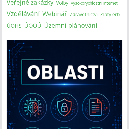
Veřejné zakázky
Volby
Vysokorychlostní internet
Vzdělávání
Webinář
Zlatý erb
Zdravotnictví
Územní plánování
ÚOOÚ
ÚOHS