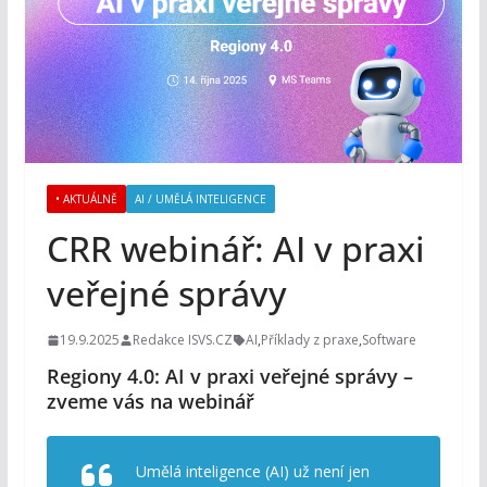
• AKTUÁLNĚ
AI / UMĚLÁ INTELIGENCE
CRR webinář: AI v praxi
veřejné správy
19.9.2025
Redakce ISVS.CZ
AI
,
Příklady z praxe
,
Software
Regiony 4.0: AI v praxi veřejné správy –
zveme vás na webinář
Umělá inteligence (AI) už není jen