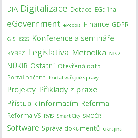
Digitalizace
DIA
Dotace
EGdílna
eGovernment
Finance
GDPR
ePodpis
Konference a semináře
ISSS
GIS
Legislativa
Metodika
KYBEZ
NIS2
NÚKIB
Ostatní
Otevřená data
Portál občana
Portál veřejné správy
Příklady z praxe
Projekty
Přístup k informacím
Reforma
Reforma VS
SMOČR
RVIS
Smart City
Software
Správa dokumentů
Ukrajina