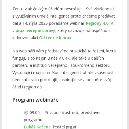
Tento vlak českým úřadům nesmí ujet. Své zkušenosti
s využíváním umělé inteligence proto chceme předávat
dál a 14. října 2025 pořádáme webinář
Regiony 4.0: AI
v praxi veřejné správy
, který navazuje na úspěšnou
lednovou akci
Od teorie k praxi
.
Na webináři vám představíme praktická AI řešení, která
fungují, a to nejen u nás v CRR, ale také u dalších
partnerů a institucí veřejného i soukromého sektoru.
Vystupující mají s umělou inteligencí bohaté zkušenosti,
nenechte si to proto ujít, inspirujte se a posuňte svůj
úřad i region dál.
Program webináře
09:00 – Přivítání účastníků, představení
programu
Lukáš Kačena
, ředitel prg.ai