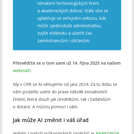
tématem technologických firem
a akademických diskusí. Stále více se
uplatňuje ve veřejném sektoru, kde
může zjednodušit administrativu,
zvýšit efektivitu a ušetřit čas
zaměstnancům i občanům.
Přesvědčte se o tom sami už 14. října 2025 na našem
webináři
.
My v CRR se AI věnujeme od jara 2024. Za tu dobu se
nám podařilo uvést do praxe několik inovativních
řešení, která slouží jak úředníkům, tak i žadatelům
o dotace. A můžou pomoci i vám.
Jak může AI změnit i váš úřad
Jedním z našich průkopnických úspěchů je
ANAKONDA
,