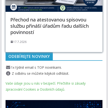
Přechod na atestovanou spisovou
službu přináší úřadům řadu dalších
povinností
17.7.2026
ODEBÍREJTE NOVINKY
1x týdně email s TOP novinkami.
Z odběru se můžete kdykoli odhlásit.
Vaše údaje jsou u nás v bezpečí. Přečtěte si zásady
zpracování Cookies a Osobních údajů.