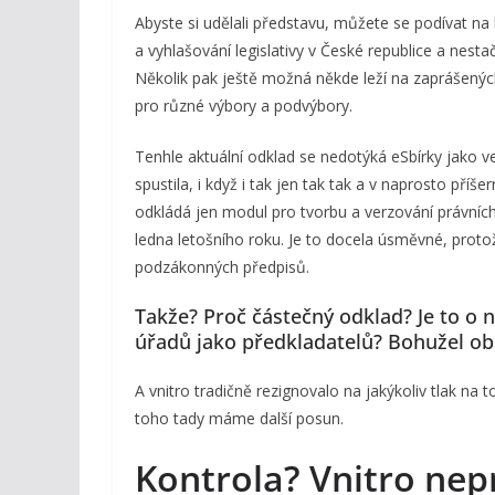
Abyste si udělali představu, můžete se podívat na
a vyhlašování legislativy v České republice a nestač
Několik pak ještě možná někde leží na zaprášený
pro různé výbory a podvýbory.
Tenhle aktuální odklad se nedotýká eSbírky jako v
spustila, i když i tak jen tak tak a v naprosto příš
odkládá jen modul pro tvorbu a verzování právních
ledna letošního roku. Je to docela úsměvné, proto
podzákonných předpisů.
Takže? Proč částečný odklad? Je to o 
úřadů jako předkladatelů? Bohužel obo
A vnitro tradičně rezignovalo na jakýkoliv tlak na 
toho tady máme další posun.
Kontrola? Vnitro nep