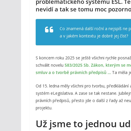
problematického systému ESL. Tent
nevidí a tak se tomu moc pozorno
Co znamená další roční a nejspíš ne po
a v jakém kontextu je dobré jej číst?
S koncem roku 2025 se ještě všichni rychle posnažil
schválit novelu
583/2025 Sb. Zákon, kterým se mě
smluv a o tvorbě právních předpisů …
Ta měla jed
Od 15. ledna měly všichni pro tvorbu, předkládání a
systém eLegislativa. A zase se tak nestane. Jubile
právních předpisů, přesto jde o další z řady až neu
projektu.
Už jsme to jednou udě