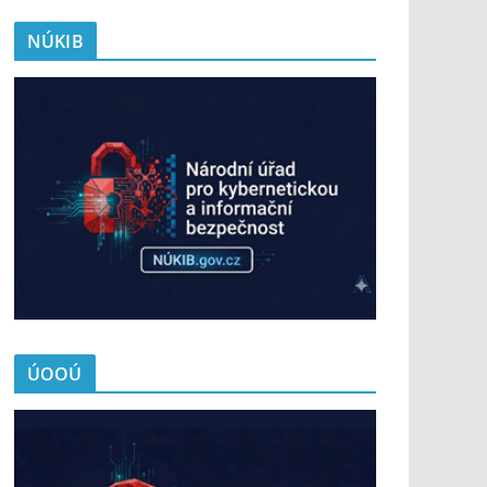
NÚKIB
ÚOOÚ