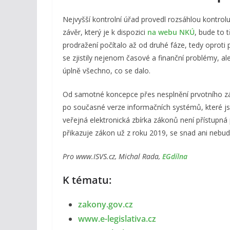
Nejvyšší kontrolní úřad provedl rozsáhlou kontrolu 
závěr, který je k dispozici
na webu NKÚ
, bude to 
prodražení počítalo až od druhé fáze, tedy oproti 
se zjistily nejenom časové a finanční problémy, ale
úplně všechno, co se dalo.
Od samotné koncepce přes nesplnění prvotního zá
po současné verze informačních systémů, které js
veřejná elektronická zbírka zákonů není přístupná
přikazuje zákon už z roku 2019, se snad ani nebu
Pro www.ISVS.cz, Michal Rada,
EGdílna
K tématu:
zakony.gov.cz
www.e-legislativa.cz