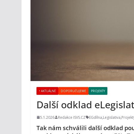
• AKTUÁLNĚ
DOPORUČUJEME
PROJEKTY
Další odklad eLegislat
5.1.2026
Redakce ISVS.CZ
EGdílna
,
Legislativa
,
Projekt
Tak nám schválili další odklad pou