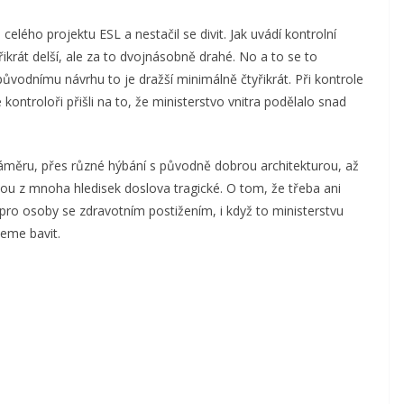
celého projektu ESL a nestačil se divit. Jak uvádí kontrolní
třikrát delší, ale za to dvojnásobně drahé. No a to se to
původnímu návrhu to je dražší minimálně čtyřikrát. Při kontrole
 kontroloři přišli na to, že ministerstvo vnitra podělalo snad
měru, přes různé hýbání s původně dobrou architekturou, až
ou z mnoha hledisek doslova tragické. O tom, že třeba ani
 pro osoby se zdravotním postižením, i když to ministerstvu
deme bavit.