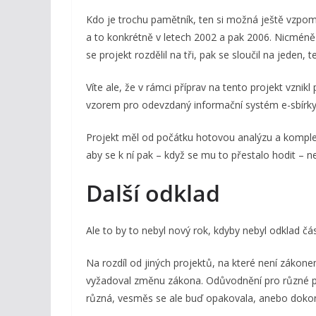
Kdo je trochu pamětník, ten si možná ještě vzpomí
a to konkrétně v letech 2002 a pak 2006. Nicméně
se projekt rozdělil na tři, pak se sloučil na jeden, 
Víte ale, že v rámci příprav na tento projekt vznikl
vzorem pro odevzdaný informační systém e-sbírky a 
Projekt měl od počátku hotovou analýzu a komplexn
aby se k ní pak – když se mu to přestalo hodit – n
Další odklad
Ale to by to nebyl nový rok, kdyby nebyl odklad čás
Na rozdíl od jiných projektů, na které není zákone
vyžadoval změnu zákona. Odůvodnění pro různé ps
různá, vesměs se ale buď opakovala, anebo dokon