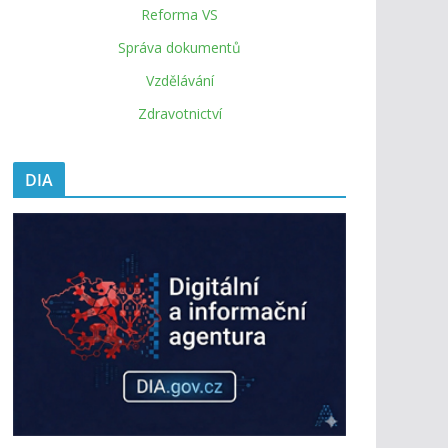
Reforma VS
Správa dokumentů
Vzdělávání
Zdravotnictví
DIA