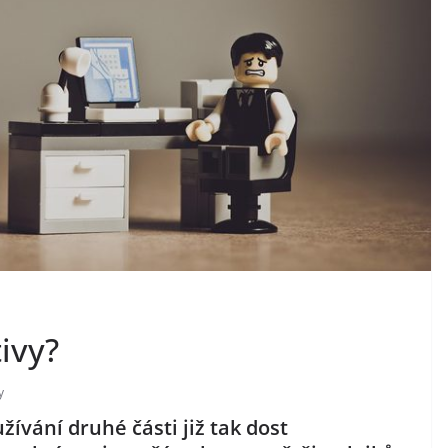
ivy?
y
žívání druhé části již tak dost