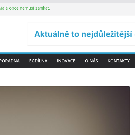
 Malé obce nemusí zanikat,
je širokou veřejnost do
ého řízení (ISDŘ) je od
ení ICT zveřejnil materiály
. SMS ČR spouští novou
PORADNA
EGDÍLNA
INOVACE
O NÁS
KONTAKTY