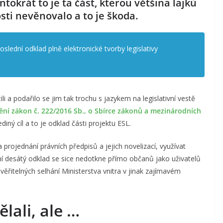
okrát to je ta část, kterou většina lajků
sti nevěnovalo a to je škoda.
slední odklad plně elektronické tvorby legislativy
i a podařilo se jim tak trochu s jazykem na legislativní vestě
ní zákon č. 222/2016 Sb., o Sbírce zákonů a mezinárodních
iný cíl a to je odklad části projektu ESL.
 projednání právních předpisů a jejich novelizací, využívat
jní desátý odklad se sice nedotkne přímo občanů jako uživatelů
věřitelných selhání Ministerstva vnitra v jinak zajímavém
lali, ale …