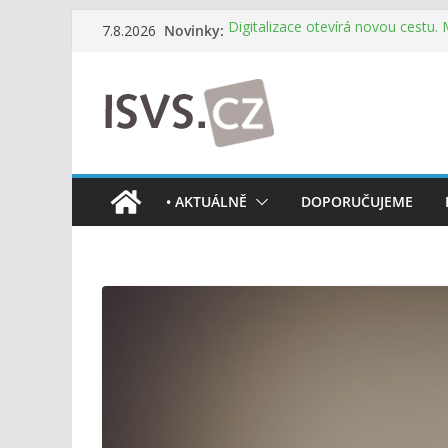
Přeskočit
Novinky:
Digitalizace otevírá novou cestu.
7.8.2026
na
mohou více spolupracovat
DIA: Stát poprvé v historii zapoju
obsah
testování digitálních služeb
DIA: Informační systém dlouhodob
července v plném provozu
RVIS – Výbor pro architekturu a říz
z nového jednání
Informace o obcích vždy po ruce
• AKTUÁLNĚ
DOPORUČUJEME
mobilní aplikaci