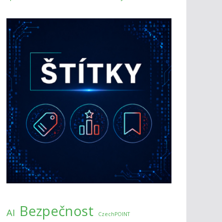
Bezpečnost
AI
CzechPOINT