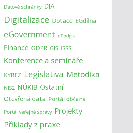
DIA
Datové schránky
Digitalizace
Dotace
EGdílna
eGovernment
ePodpis
Finance
GDPR
ISSS
GIS
Konference a semináře
Legislativa
Metodika
KYBEZ
NÚKIB
Ostatní
NIS2
Otevřená data
Portál občana
Projekty
Portál veřejné správy
Příklady z praxe