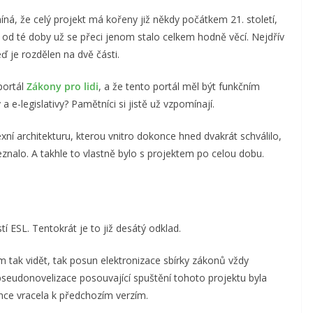
ná, že celý projekt má kořeny již někdy počátkem 21. století,
 od té doby už se přeci jenom stalo celkem hodně věcí. Nejdřív
teď je rozdělen na dvě části.
 portál
Zákony pro lidi
, a že tento portál měl být funkčním
e-legislativy? Pamětníci si jistě už vzpomínají.
í architekturu, kterou vnitro dokonce hned dvakrát schválilo,
eznalo. A takhle to vlastně bylo s projektem po celou dobu.
tí ESL. Tentokrát je to již desátý odklad.
m tak vidět, tak posun elektronizace sbírky zákonů vždy
eudonovelizace posouvající spuštění tohoto projektu byla
ce vracela k předchozím verzím.