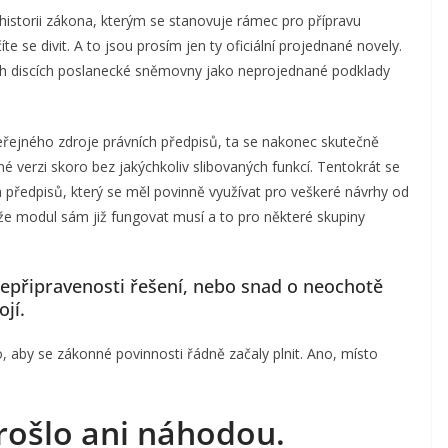
 historii zákona, kterým se stanovuje rámec pro přípravu
íte se divit. A to jsou prosím jen ty oficiální projednané novely.
ch discích poslanecké sněmovny jako neprojednané podklady
eřejného zdroje právních předpisů, ta se nakonec skutečně
erné verzi skoro bez jakýchkoliv slibovaných funkcí. Tentokrát se
 předpisů, který se měl povinně využívat pro veškeré návrhy od
že modul sám již fungovat musí a to pro některé skupiny
nepřipravenosti řešení, nebo snad o neochotě
jí.
to, aby se zákonné povinnosti řádně začaly plnit. Ano, místo
rošlo ani náhodou.