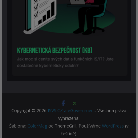
Copyright © 2026
ISVS.CZ a eGovernment
. Všechna práva
vyhrazena.
Šablona:
ColorMag
od ThemeGrill. Používáme
WordPress
(v
češtině).