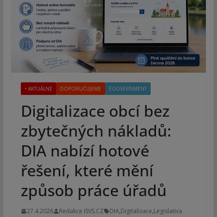
• AKTUÁLNĚ
DOPORUČUJEME
EGOVERNMENT
Digitalizace obcí bez
zbytečných nákladů:
DIA nabízí hotové
řešení, které mění
způsob práce úřadů
27.4.2026
Redakce ISVS.CZ
DIA
,
Digitalizace
,
Legislativa