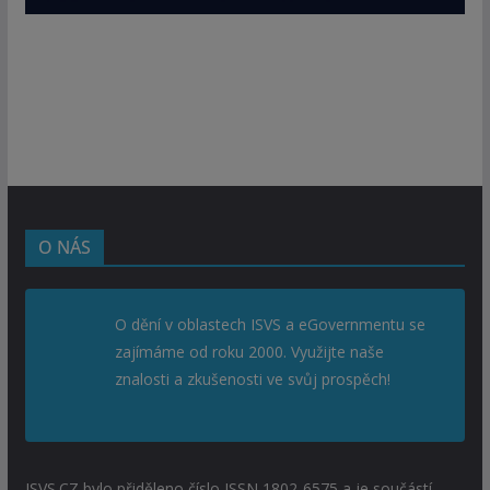
O NÁS
O dění v oblastech ISVS a eGovernmentu se
zajímáme od roku 2000. Využijte naše
znalosti a zkušenosti ve svůj prospěch!
ISVS.CZ bylo přiděleno číslo ISSN 1802-6575 a je součástí