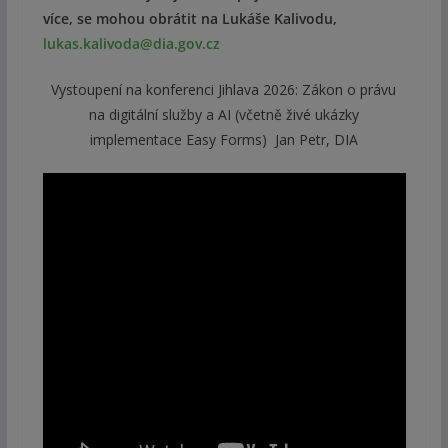
více, se mohou obrátit na Lukáše Kalivodu,
lukas.kalivoda@dia.gov.cz
Vystoupení na konferenci Jihlava 2026: Zákon o právu
na digitální služby a AI (včetně živé ukázky
implementace Easy Forms) Jan Petr, DIA