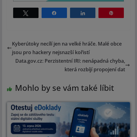
Tweet
Share
Share
Pin
Kyberútoky necílí jen na velké hráče. Malé obce
jsou pro hackery nejsnazší kořistí
Data.gov.cz: Perzistentní IRI: nenápadná chyba,
která rozbíjí propojení dat
Mohlo by se vám také líbit