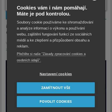
Cookies vám i nám pomáhají.
Máte je pod kontrolou.
ODEBÍREJTE NOVINKY
Soubory cookie používáme ke shromažďování
1x týdně email s TOP novinkami.
a analýze informací o výkonu a používání
Z odběru se můžete kdykoli odhlásit.
webu, zajištění fungování funkcí ze sociálních
médií a ke zlepšení a přizpůsobení obsahu a
Vaše údaje jsou u nás v bezpečí. Přečtěte si zásady
reklam.
zpracování Cookies a Osobních údajů.
Přečtěte si naše "Zásady zpracování cookies a
osobních údajů".
Nastavení cookies
ZAMÍTNOUT VŠE
POVOLIT COOKIES