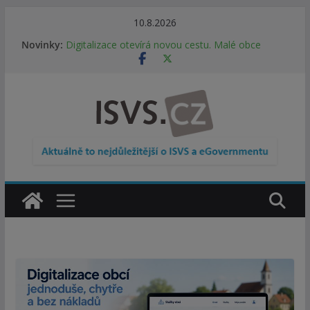
Přeskočit
10.8.2026
Informace o obcích vždy po ruce. SMS ČR spouští
na
Novinky:
novou mobilní aplikaci
obsah
Digitalizace otevírá novou cestu. Malé obce
nemusí zanikat, mohou více spolupracovat
DIA: Stát poprvé v historii zapojuje širokou
veřejnost do testování digitálních služeb
DIA: Informační systém dlouhodobého řízení
(ISDŘ) je od července v plném provozu
RVIS – Výbor pro architekturu a řízení ICT
zveřejnil materiály z nového jednání