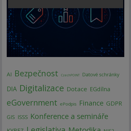
Bezpečnost
AI
Datové schránky
CzechPOINT
Digitalizace
DIA
Dotace
EGdílna
eGovernment
Finance
GDPR
ePodpis
Konference a semináře
ISSS
GIS
Legislativa
Metodika
KYBEZ
NIS2