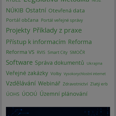
NÚKIB
Ostatní
Otevřená data
Portál občana
Portál veřejné správy
Příklady z praxe
Projekty
Přístup k informacím
Reforma
Reforma VS
SMOČR
RVIS
Smart City
Software
Správa dokumentů
Ukrajina
Veřejné zakázky
Volby
Vysokorychlostní internet
Vzdělávání
Webinář
Zlatý erb
Zdravotnictví
Územní plánování
ÚOOÚ
ÚOHS