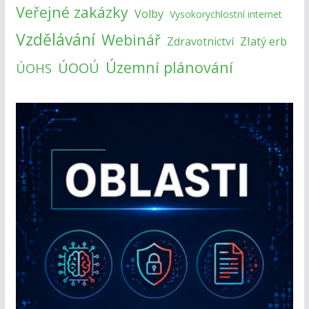
Veřejné zakázky
Volby
Vysokorychlostní internet
Vzdělávání
Webinář
Zlatý erb
Zdravotnictví
Územní plánování
ÚOOÚ
ÚOHS