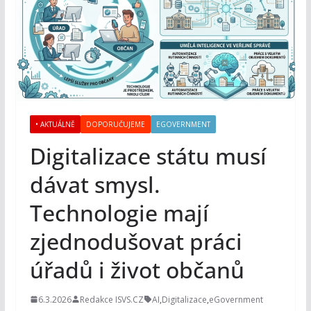
• AKTUÁLNĚ
DOPORUČUJEME
EGOVERNMENT
Digitalizace státu musí
dávat smysl.
Technologie mají
zjednodušovat práci
úřadů i život občanů
6.3.2026
Redakce ISVS.CZ
AI
,
Digitalizace
,
eGovernment