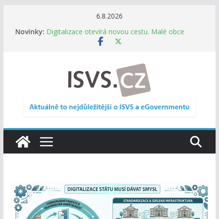
Přeskočit
6.8.2026
na
Novinky:
Digitalizace otevírá novou cestu. Malé obce
obsah
nemusí zanikat, mohou více spolupracovat
DIA: Stát poprvé v historii zapojuje širokou
veřejnost do testování digitálních služeb
DIA: Informační systém dlouhodobého řízení
(ISDŘ) je od července v plném provozu
RVIS – Výbor pro architekturu a řízení ICT
zveřejnil materiály z nového jednání
Informace o obcích vždy po ruce. SMS ČR spouští
novou mobilní aplikaci