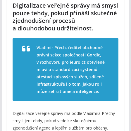
Digitalizace veřejné správy má smysl
pouze tehdy, pokud přináší skutečné
zjednodušení procesů
a dlouhodobou udržitelnost.
Vladimír Přech, ředitel obchodně-
právní sekce společnosti Gordic,
v rozhovoru pro ieuro.cz
otevřeně
mluví o standardizaci systémů,
atestaci spisových služeb, sdílené
infrastruktuře i o tom, jakou roli
může sehrát umělá inteligence.
Digitalizace veřejné správy má podle Vladimíra Přechy
smysl jen tehdy, pokud vede ke skutečnému
zjednodušení agend a lepším službám pro občany.