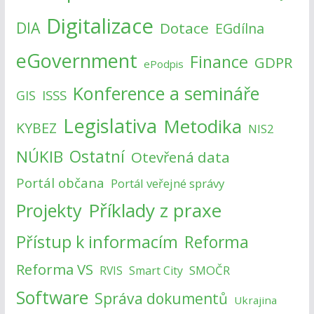
Digitalizace
DIA
Dotace
EGdílna
eGovernment
Finance
GDPR
ePodpis
Konference a semináře
ISSS
GIS
Legislativa
Metodika
KYBEZ
NIS2
NÚKIB
Ostatní
Otevřená data
Portál občana
Portál veřejné správy
Příklady z praxe
Projekty
Přístup k informacím
Reforma
Reforma VS
SMOČR
RVIS
Smart City
Software
Správa dokumentů
Ukrajina