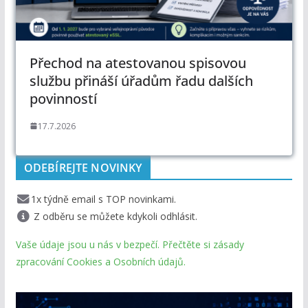
Přechod na atestovanou spisovou
službu přináší úřadům řadu dalších
povinností
17.7.2026
ODEBÍREJTE NOVINKY
1x týdně email s TOP novinkami.
Z odběru se můžete kdykoli odhlásit.
Vaše údaje jsou u nás v bezpečí. Přečtěte si zásady
zpracování Cookies a Osobních údajů.