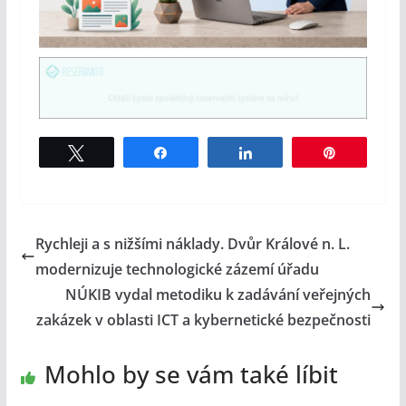
Tweet
Share
Share
Pin
Rychleji a s nižšími náklady. Dvůr Králové n. L.
modernizuje technologické zázemí úřadu
NÚKIB vydal metodiku k zadávání veřejných
zakázek v oblasti ICT a kybernetické bezpečnosti
Mohlo by se vám také líbit