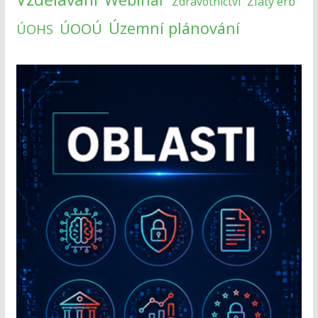
Zlatý erb
Zdravotnictví
Územní plánování
ÚOOÚ
ÚOHS