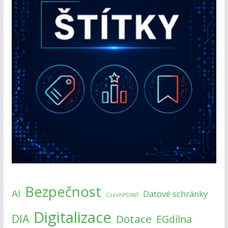
Bezpečnost
AI
Datové schránky
CzechPOINT
Digitalizace
DIA
Dotace
EGdílna