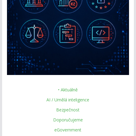
• Aktuálně
AI / Umělá inteligence
Bezpečnost
Doporučujeme
eGovernment