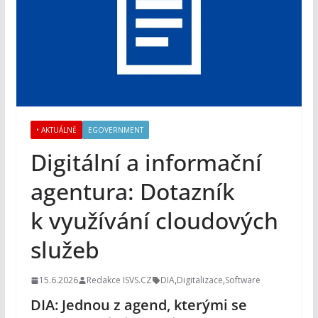
• AKTUÁLNĚ
EGOVERNMENT
Digitální a informační
agentura: Dotazník
k využívání cloudových
služeb
15.6.2026
Redakce ISVS.CZ
DIA
,
Digitalizace
,
Software
DIA: Jednou z agend, kterými se