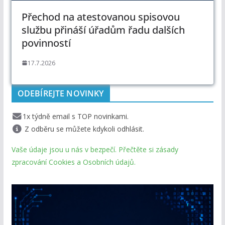
Přechod na atestovanou spisovou
službu přináší úřadům řadu dalších
povinností
17.7.2026
ODEBÍREJTE NOVINKY
1x týdně email s TOP novinkami.
Z odběru se můžete kdykoli odhlásit.
Vaše údaje jsou u nás v bezpečí. Přečtěte si zásady
zpracování Cookies a Osobních údajů.