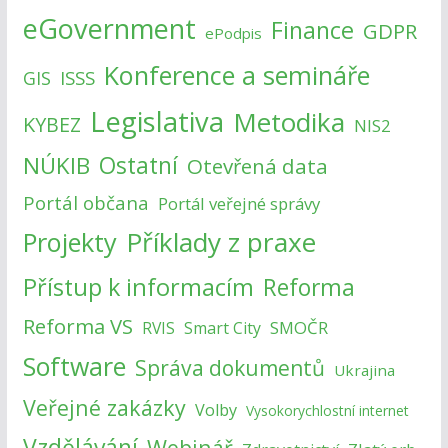
eGovernment
Finance
GDPR
ePodpis
Konference a semináře
ISSS
GIS
Legislativa
Metodika
KYBEZ
NIS2
NÚKIB
Ostatní
Otevřená data
Portál občana
Portál veřejné správy
Příklady z praxe
Projekty
Přístup k informacím
Reforma
Reforma VS
SMOČR
RVIS
Smart City
Software
Správa dokumentů
Ukrajina
Veřejné zakázky
Volby
Vysokorychlostní internet
Vzdělávání
Webinář