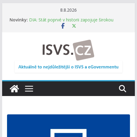
Přeskočit
8.8.2026
na
Digitalizace otevírá novou cestu. Malé obce
Novinky:
nemusí zanikat, mohou více spolupracovat
obsah
DIA: Stát poprvé v historii zapojuje širokou
veřejnost do testování digitálních služeb
DIA: Informační systém dlouhodobého řízení
(ISDŘ) je od července v plném provozu
RVIS – Výbor pro architekturu a řízení ICT
zveřejnil materiály z nového jednání
Informace o obcích vždy po ruce. SMS ČR spouští
novou mobilní aplikaci