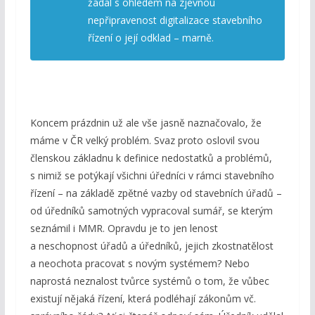
žádal s ohledem na zjevnou
nepřipravenost digitalizace stavebního
řízení o její odklad – marně.
Koncem prázdnin už ale vše jasně naznačovalo, že
máme v ČR velký problém. Svaz proto oslovil svou
členskou základnu k definice nedostatků a problémů,
s nimiž se potýkají všichni úředníci v rámci stavebního
řízení – na základě zpětné vazby od stavebních úřadů –
od úředníků samotných vypracoval sumář, se kterým
seznámil i MMR. Opravdu je to jen lenost
a neschopnost úřadů a úředníků, jejich zkostnatělost
a neochota pracovat s novým systémem? Nebo
naprostá neznalost tvůrce systémů o tom, že vůbec
existují nějaká řízení, která podléhají zákonům vč.