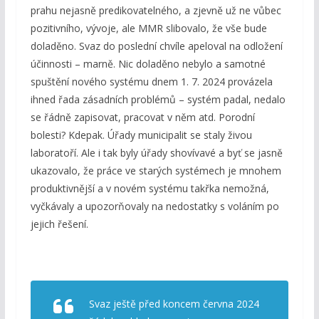
prahu nejasně predikovatelného, a zjevně už ne vůbec
pozitivního, vývoje, ale MMR slibovalo, že vše bude
doladěno. Svaz do poslední chvíle apeloval na odložení
účinnosti – marně. Nic doladěno nebylo a samotné
spuštění nového systému dnem 1. 7. 2024 provázela
ihned řada zásadních problémů – systém padal, nedalo
se řádně zapisovat, pracovat v něm atd. Porodní
bolesti? Kdepak. Úřady municipalit se staly živou
laboratoří. Ale i tak byly úřady shovívavé a byť se jasně
ukazovalo, že práce ve starých systémech je mnohem
produktivnější a v novém systému takřka nemožná,
vyčkávaly a upozorňovaly na nedostatky s voláním po
jejich řešení.
Svaz ještě před koncem června 2024