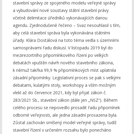
stavební správy ze spojeného modelu veřejné správy
a vybudování nové soustavy státní stavební právy
včetně delimitace úředníků vykonávajících danou
agendu. Zjednodušeně řečeno – Svaz nesouhlasil s tím,
aby celá stavební správa byla vykonávána státními
úřady. Klára Dostálová na toto téma vedla s územními
samosprávami řadu diskusí. V listopadu 2019 byl do
mezirezortního připomínkového řízení po velkých
debatách vpuštěn návrh nového stavebního zákona,
k němuž takřka 99,9 % připomínkových míst uplatnila
zásadní připomínky. Legislativní proces se pak s velkými
debatami, kulatými stoly, workshopy a vším možným
vlekl až do července 2021, kdy byl přijat zákon č.
283/2021 Sb., stavební zákon (dále jen „NSZ“). Během
celého procesu se nepovedlo prosadit řadu připomínek
odborné veřejnosti, ale jedna zásadní prosazena byla.
Zůstal zachován smíšený model veřejné správy, tudíž
stavební řízení v určeném rozsahu bylo ponecháno