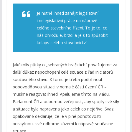
Je nutné ihned zahájit legislativní
i nelegislativní práce na nápravě
celého stavebního řízení. To je to, co
nás ohrožuje, brzdí a je s to způsobit
kolaps celého stavebnictví.
Jakékoliv půtky o „sebraných hračkách“ považujeme za
další důkaz nepochopení celé situace z řad iniciátorů
současného stavu. K tomu je třeba podtrhnout
popovodňovou situaci v nemalé části území ČR –
musíme reagovat ihned. Apelujeme tímto na vládu,
Parlament ČR a odbornou veřejnost, aby spojily své síly
a situace byla napravena jako celek co nejdříve. Svaz
opakovaně deklaruje, že je v plné pohotovosti
poskytnout své odborné zázemí k nápravě současné
situace.