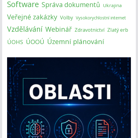
Software
Správa dokumentů
Ukrajina
Veřejné zakázky
Volby
Vysokorychlostní internet
Vzdělávání
Webinář
Zlatý erb
Zdravotnictví
Územní plánování
ÚOOÚ
ÚOHS