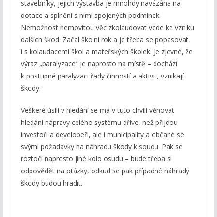
stavebníky, jejich výstavba je mnohdy navázána na
dotace a splnění s nimi spojených podmínek.
Nemožnost nemovitou věc zkolaudovat vede ke vzniku
dalších škod. Začal školní rok a je třeba se popasovat
i s kolaudacemi škol a mateřských školek. Je zjevné, že
výraz „paralyzace“ je naprosto na místě – dochází
k postupné paralyzaci řady činností a aktivit, vznikají
škody.
Veškeré úsilí v hledání se má v tuto chvíli věnovat
hledání nápravy celého systému dříve, než přijdou
investoři a developeři, ale i municipality a občané se
svými požadavky na náhradu škody k soudu. Pak se
roztočí naprosto jiné kolo osudu – bude třeba si
odpovědět na otázky, odkud se pak případné náhrady
škody budou hradit.