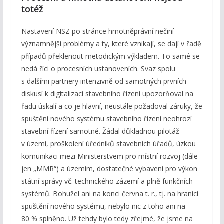
totéž
Nastavení NSZ po stránce hmotněprávní nečiní
významnější problémy a ty, které vznikají, se dají v řadě
případů překlenout metodickým výkladem. To samé se
nedá říci o procesních ustanoveních. Svaz spolu
s dalšími partnery intenzivně od samotných prvních
diskusí k digitalizaci stavebního řízení upozorňoval na
řadu úskalí a co je hlavní, neustále požadoval záruky, že
spuštění nového systému stavebního řízení neohrozí
stavební řízení samotné. Žádal důkladnou pilotáž
v území, proškolení úředníků stavebních úřadů, úzkou
komunikaci mezi Ministerstvem pro místní rozvoj (dále
jen „MMR“) a územím, dostatečné vybavení pro výkon
státní správy vč. technického zázemí a plně funkčních
systémů. Bohužel ani na konci června t. r., tj. na hranici
spuštění nového systému, nebylo nic z toho ani na
80 % splněno. Už tehdy bylo tedy zřejmé, že jsme na