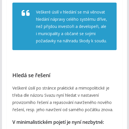
Veškeré úsilí v hledání se má věnovat
hledání nápravy celého systému dříve,
než přijdou investoři a developeři, ale
i municipality a občané se svými
požadavky na náhradu škody k soudu.
Hledá se řešení
Veškeré úsilí po stránce praktické a mimopolitické je
třeba dle názoru Svazu nyní hledat v nastavení
provizorního řešení a repasování navrženého nového
řešení, resp. jeho navržení od samého počátku znova.
V minimalistickém pojetí je nyní nezbytné: