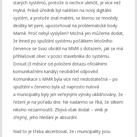
starých systémů, protože si nechce ulehčit, je více než
mylná. Právě úředník byl natěšen na nový digitální
systém, a protože znal matérii, se kterou se mnohdy
desítky let pere, upozorňoval na problematické body.
Marně. Proč nebyl vyslyšen? Možná jen můžeme dodat,
že ihned po spuštění systému počátkem letošního
července se Svaz obrátil na MMR s dotazem, jak se má
přihlašovat obec v pozici stavebníka do systému.
Dosud (3 měsíce od položení dotazu oficiálními
komunikačními kanály) neobdržel odpověď.
Komunikace s MMR byla více než nedostatečná – po
spuštění v červenci byla už naprosto nulová
a municipality byly jen veřejnými výroky uklidňovány, že
řešení je na pořadu dne. Ne nadarmo se říká, že slibem
nikoho nezarmoutíš. Zbývá však dodat – viník je
zřejmý, jeho hledání je absurdní.
Nad to je třeba akcentovat, že i municipality jsou