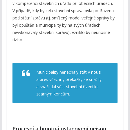
v kompetenci stavebních úřadů při obecních úřadech.
V případě, kdy by celá stavební správa byla podřazena
pod státní správu (tj. smíšený model veřejné správy by
byl opuštěn a municipality by na svých úřadech
nevykonávaly stavební správu), vzniklo by neúnosné
riziko.
Municipality nenechaly stát v nouzi
a přes všechny překážky se snažily
a snaží dál vést stavební řízení ke
zdárným koncům.
Procesní a hmotná ustanovení nejsou