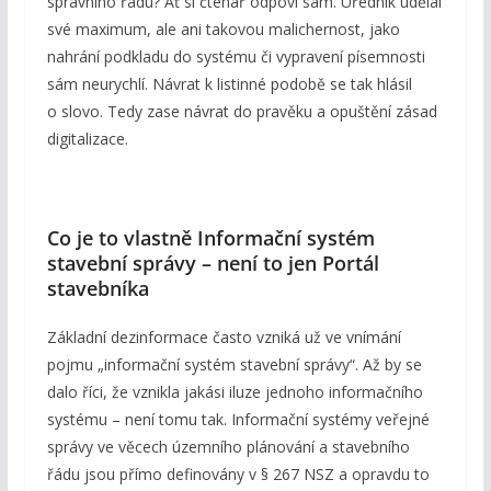
správního řádu? Ať si čtenář odpoví sám. Úředník udělal
své maximum, ale ani takovou malichernost, jako
nahrání podkladu do systému či vypravení písemnosti
sám neurychlí. Návrat k listinné podobě se tak hlásil
o slovo. Tedy zase návrat do pravěku a opuštění zásad
digitalizace.
Co je to vlastně Informační systém
stavební správy – není to jen Portál
stavebníka
Základní dezinformace často vzniká už ve vnímání
pojmu „informační systém stavební správy“. Až by se
dalo říci, že vznikla jakási iluze jednoho informačního
systému – není tomu tak. Informační systémy veřejné
správy ve věcech územního plánování a stavebního
řádu jsou přímo definovány v § 267 NSZ a opravdu to