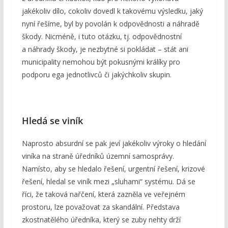
jakékoliv dílo, cokoliv dovedl k takovému výsledku, jaký
nyní řešíme, byl by povolán k odpovědnosti a náhradě
škody. Nicméně, i tuto otázku, tj. odpovědnostní
a náhrady škody, je nezbytné si pokládat – stát ani
municipality nemohou být pokusnými králíky pro
podporu ega jednotlivců či jakýchkoliv skupin.
Hledá se viník
Naprosto absurdní se pak jeví jakékoliv výroky o hledání
viníka na straně úředníků územní samosprávy.
Namísto, aby se hledalo řešení, urgentní řešení, krizové
řešení, hledal se viník mezi „sluhami“ systému. Dá se
říci, že taková nařčení, která zazněla ve veřejném
prostoru, lze považovat za skandální. Představa
zkostnatělého úředníka, který se zuby nehty drží