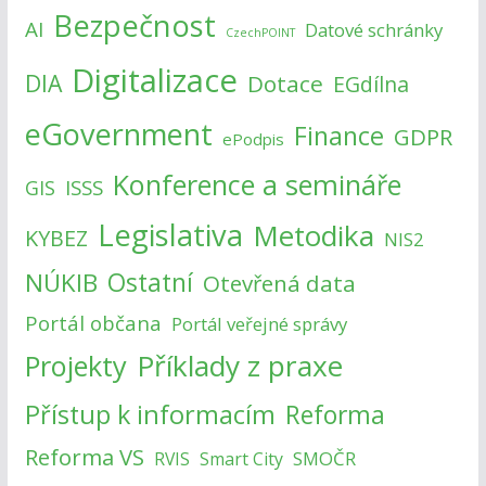
Bezpečnost
AI
Datové schránky
CzechPOINT
Digitalizace
DIA
Dotace
EGdílna
eGovernment
Finance
GDPR
ePodpis
Konference a semináře
ISSS
GIS
Legislativa
Metodika
KYBEZ
NIS2
NÚKIB
Ostatní
Otevřená data
Portál občana
Portál veřejné správy
Příklady z praxe
Projekty
Přístup k informacím
Reforma
Reforma VS
SMOČR
RVIS
Smart City