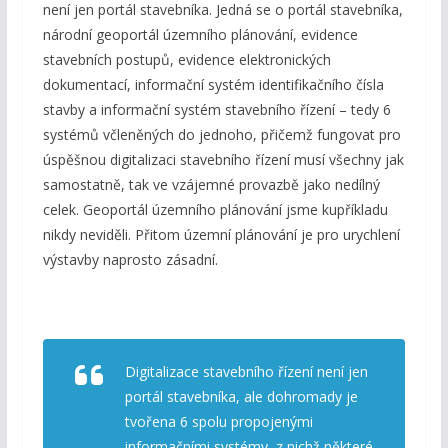
není jen portál stavebníka. Jedná se o portál stavebníka,
národní geoportál územního plánování, evidence
stavebních postupů, evidence elektronických
dokumentací, informační systém identifikačního čísla
stavby a informační systém stavebního řízení – tedy 6
systémů včleněných do jednoho, přičemž fungovat pro
úspěšnou digitalizaci stavebního řízení musí všechny jak
samostatně, tak ve vzájemné provazbě jako nedílný
celek. Geoportál územního plánování jsme kupříkladu
nikdy neviděli. Přitom územní plánování je pro urychlení
výstavby naprosto zásadní.
Digitalizace stavebního řízení není jen
portál stavebníka, ale dohromady je
tvořena 6 spolu propojenými
informačními systémy, z nichž některé