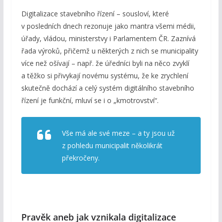
Digitalizace stavebního řízení – sousloví, které
v posledních dnech rezonuje jako mantra všemi médii,
úřady, vládou, ministerstvy i Parlamentem ČR. Zaznívá
řada výroků, přičemž u některých z nich se municipality
více než ošívají – např. že úředníci byli na něco zvyklí
a těžko si přivykají novému systému, že ke zrychlení
skutečně dochází a celý systém digitálního stavebního
řízení je funkční, mluví se i o „kmotrovství“.
Vše má ale své meze – a ty jsou už
z pohledu municipalit několikrát
překročeny.
Pravěk aneb jak vznikala digitalizace