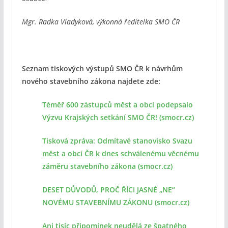
Mgr. Radka Vladyková, výkonná ředitelka SMO ČR
Seznam tiskových výstupů SMO ČR k návrhům
nového stavebního zákona najdete zde:
Téměř 600 zástupců měst a obcí podepsalo
Výzvu Krajských setkání SMO ČR! (smocr.cz)
Tisková zpráva: Odmítavé stanovisko Svazu
měst a obcí ČR k dnes schválenému věcnému
záměru stavebního zákona (smocr.cz)
DESET DŮVODŮ, PROČ ŘÍCI JASNÉ „NE“
NOVÉMU STAVEBNÍMU ZÁKONU (smocr.cz)
Ani tisíc připomínek neudělá ze špatného