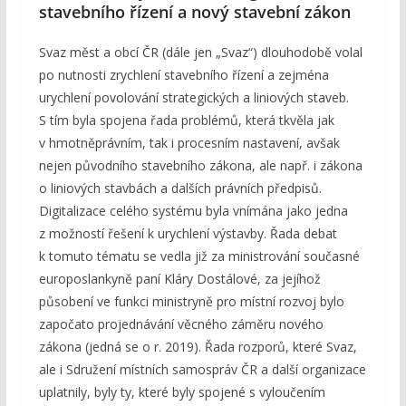
stavebního řízení a nový stavební zákon
Svaz měst a obcí ČR (dále jen „Svaz“) dlouhodobě volal
po nutnosti zrychlení stavebního řízení a zejména
urychlení povolování strategických a liniových staveb.
S tím byla spojena řada problémů, která tkvěla jak
v hmotněprávním, tak i procesním nastavení, avšak
nejen původního stavebního zákona, ale např. i zákona
o liniových stavbách a dalších právních předpisů.
Digitalizace celého systému byla vnímána jako jedna
z možností řešení k urychlení výstavby. Řada debat
k tomuto tématu se vedla již za ministrování současné
europoslankyně paní Kláry Dostálové, za jejíhož
působení ve funkci ministryně pro místní rozvoj bylo
započato projednávání věcného záměru nového
zákona (jedná se o r. 2019). Řada rozporů, které Svaz,
ale i Sdružení místních samospráv ČR a další organizace
uplatnily, byly ty, které byly spojené s vyloučením