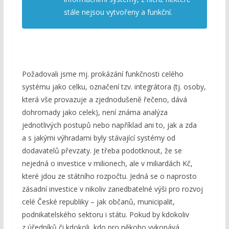
stále nejsou vytvořeny a funkční.
Požadovali jsme mj. prokázání funkčnosti celého
systému jako celku, označení tzv. integrátora (tj. osoby,
která vše provazuje a zjednodušeně řečeno, dává
dohromady jako celek), není známa analýza
jednotlivých postupů nebo například ani to, jak a zda
a s jakými výhradami byly stávající systémy od
dodavatelů převzaty. Je třeba podotknout, že se
nejedná o investice v milionech, ale v miliardách Kč,
které jdou ze státního rozpočtu. Jedná se o naprosto
zásadní investice v nikoliv zanedbatelné výši pro rozvoj
celé České republiky – jak občanů, municipalit,
podnikatelského sektoru i státu. Pokud by kdokoliv
z úředníků či kdokoli, kdo pro někoho vykonává