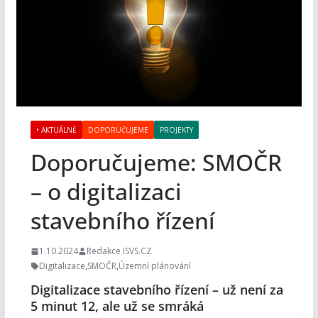
• AKTUÁLNĚ
DOPORUČUJEME
PROJEKTY
Doporučujeme: SMOČR
– o digitalizaci
stavebního řízení
1.10.2024
Redakce ISVS.CZ
Digitalizace
,
SMOČR
,
Územní plánování
Digitalizace stavebního řízení – už není za
5 minut 12, ale už se smráká