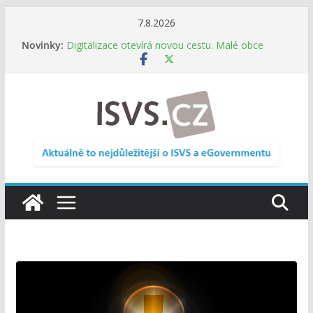
Přeskočit
7.8.2026
Informace o obcích vždy po ruce. SMS ČR spouští
na
Novinky:
novou mobilní aplikaci
obsah
Digitalizace otevírá novou cestu. Malé obce
nemusí zanikat, mohou více spolupracovat
DIA: Stát poprvé v historii zapojuje širokou
veřejnost do testování digitálních služeb
DIA: Informační systém dlouhodobého řízení
(ISDŘ) je od července v plném provozu
RVIS – Výbor pro architekturu a řízení ICT
zveřejnil materiály z nového jednání