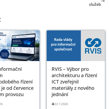
služeb
t
Informační
RVIS – Výbor pro
m
architekturu a řízení
odobého řízení
ICT zveřejnil
 je od července
materiály z nového
ém provozu
jednání
26
22.7.2026