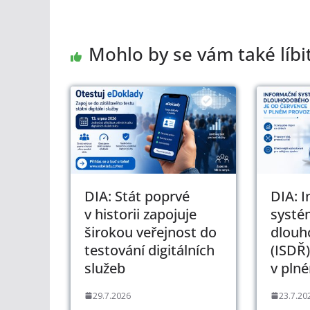
Mohlo by se vám také líbi
DIA: Stát poprvé
DIA: 
v historii zapojuje
systé
širokou veřejnost do
dlouh
testování digitálních
(ISDŘ)
služeb
v pln
29.7.2026
23.7.20