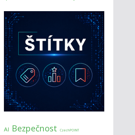
Bezpečnost
AI
CzechPOINT