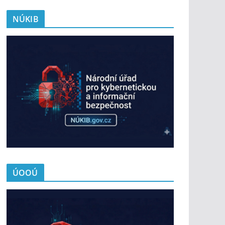
NÚKIB
ÚOOÚ