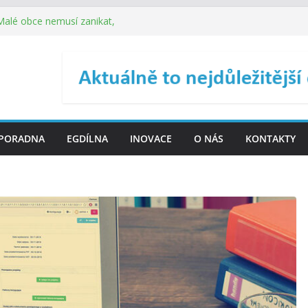
 Malé obce nemusí zanikat,
je širokou veřejnost do
ého řízení (ISDŘ) je od
ení ICT zveřejnil materiály
. SMS ČR spouští novou
PORADNA
EGDÍLNA
INOVACE
O NÁS
KONTAKTY