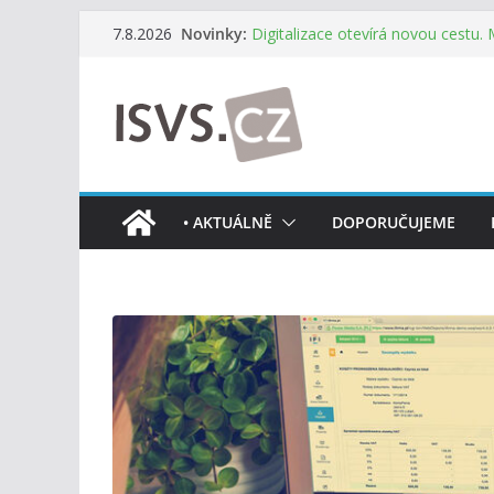
Přeskočit
Novinky:
Digitalizace otevírá novou cestu.
7.8.2026
na
mohou více spolupracovat
DIA: Stát poprvé v historii zapoju
obsah
testování digitálních služeb
DIA: Informační systém dlouhodob
července v plném provozu
RVIS – Výbor pro architekturu a říz
z nového jednání
Informace o obcích vždy po ruce
• AKTUÁLNĚ
DOPORUČUJEME
mobilní aplikaci