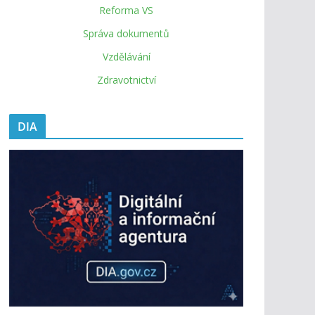
Reforma VS
Správa dokumentů
Vzdělávání
Zdravotnictví
DIA