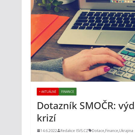
• AKTUÁLNĚ
FINANCE
Dotazník SMOČR: výda
krizí
14.6.2022
Redakce ISVS.CZ
Dotace
,
Finance
,
Ukrajina