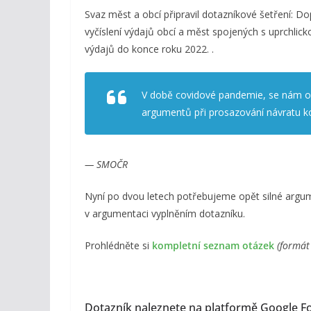
Svaz měst a obcí připravil dotazníkové šetření: D
vyčíslení výdajů obcí a měst spojených s uprchlicko
výdajů do konce roku 2022. .
V době covidové pandemie, se nám osv
argumentů při prosazování návratu 
— SMOČR
Nyní po dvou letech potřebujeme opět silné arg
v argumentaci vyplněním dotazníku.
Prohlédněte si
kompletní seznam otázek
(formát
Dotazník naleznete na platformě Google F