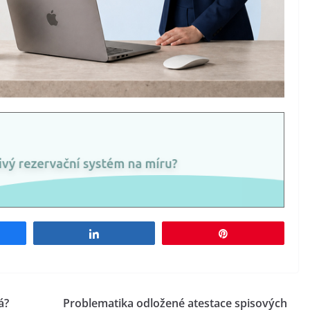
e
Share
Pin
á?
Problematika odložené atestace spisových