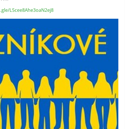
s.gle/L5cee8Ahe3oaN2ej8