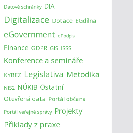
DIA
Datové schránky
Digitalizace
Dotace
EGdílna
eGovernment
ePodpis
Finance
GDPR
ISSS
GIS
Konference a semináře
Legislativa
Metodika
KYBEZ
NÚKIB
Ostatní
NIS2
Otevřená data
Portál občana
Projekty
Portál veřejné správy
Příklady z praxe