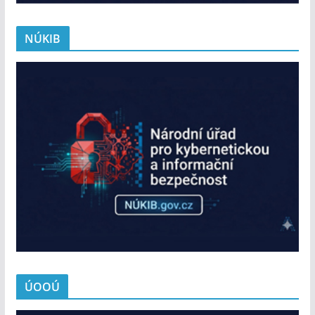
NÚKIB
ÚOOÚ