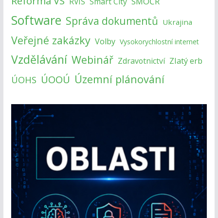
Reforma VS
SMOČR
RVIS
Smart City
Software
Správa dokumentů
Ukrajina
Veřejné zakázky
Volby
Vysokorychlostní internet
Vzdělávání
Webinář
Zlatý erb
Zdravotnictví
Územní plánování
ÚOOÚ
ÚOHS