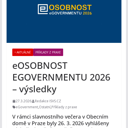
• AKTUÁLNĚ
PŘÍKLADY Z PRAXE
eOSOBNOST
EGOVERNMENTU 2026
– výsledky
27.3.2026
Redakce ISVS.CZ
eGovernment
,
Ostatní
,
Příklady z praxe
V rámci slavnostního večera v Obecním
domě v Praze byly 26. 3. 2026 vyhlášeny