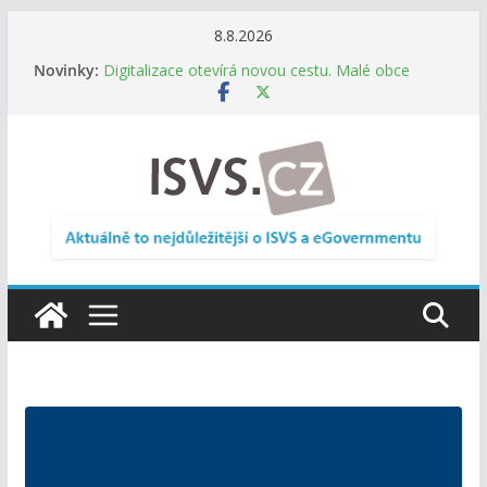
Přeskočit
8.8.2026
na
Novinky:
Digitalizace otevírá novou cestu. Malé obce
obsah
nemusí zanikat, mohou více spolupracovat
DIA: Stát poprvé v historii zapojuje širokou
veřejnost do testování digitálních služeb
DIA: Informační systém dlouhodobého řízení
(ISDŘ) je od července v plném provozu
RVIS – Výbor pro architekturu a řízení ICT
zveřejnil materiály z nového jednání
Informace o obcích vždy po ruce. SMS ČR spouští
novou mobilní aplikaci