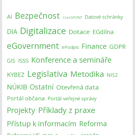
Bezpečnost
AI
Datové schránky
CzechPOINT
Digitalizace
DIA
Dotace
EGdílna
eGovernment
Finance
GDPR
ePodpis
Konference a semináře
ISSS
GIS
Legislativa
Metodika
KYBEZ
NIS2
NÚKIB
Ostatní
Otevřená data
Portál občana
Portál veřejné správy
Příklady z praxe
Projekty
Přístup k informacím
Reforma