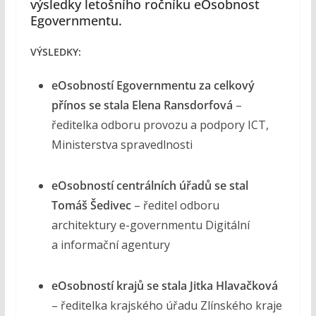
výsledky letošního ročníku eOsobnost
Egovernmentu.
VÝSLEDKY:
eOsobností Egovernmentu za celkový
přínos se stala Elena Ransdorfová
–
ředitelka odboru provozu a podpory ICT,
Ministerstva spravedlnosti
eOsobností centrálních úřadů
se stal
Tomáš Šedivec
– ředitel odboru
architektury e-governmentu Digitální
a informační agentury
eOsobností krajů se stala Jitka Hlavačková
– ředitelka krajského úřadu Zlínského kraje