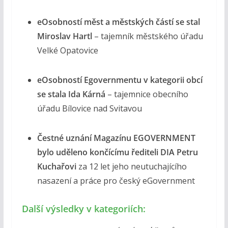
eOsobností měst a městských částí se stal
Miroslav Hartl
– tajemník městského úřadu
Velké Opatovice
eOsobností Egovernmentu v kategorii obcí
se stala Ida Kárná
– tajemnice obecního
úřadu Bílovice nad Svitavou
Čestné uznání Magazínu EGOVERNMENT
bylo uděleno končícímu řediteli DIA Petru
Kuchařovi
za 12 let jeho neutuchajícího
nasazení a práce pro český eGovernment
Další výsledky v kategoriích: