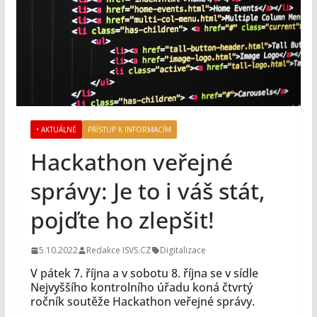
• AKTUÁLNĚ
PŘÍSTUP K INFORMACÍM
Hackathon veřejné
správy: Je to i váš stát,
pojďte ho zlepšit!
5.10.2022
Redakce ISVS.CZ
Digitalizace
V pátek 7. října a v sobotu 8. října se v sídle
Nejvyššího kontrolního úřadu koná čtvrtý
ročník soutěže Hackathon veřejné správy.