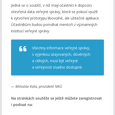
Jedná se o soutěž, v níž mají účastníci k dispozici
otevřená data veřejné správy, která se pokusí využít
k vytvoření prototypu libovolné, ale užitečné aplikace.
Účastníkům budou pomáhat mentoři z významných
institucí veřejné správy.
Všechny informace veřejné správy,
s výjimkou utajovaných, důvěrných
a citlivých, musí být veřejné
a veřejnosti snadno dostupné.
— Miloslav Kala, prezident NKÚ
Na stránkách soutěže se ještě můžete zaregistrovat
i podívat na: