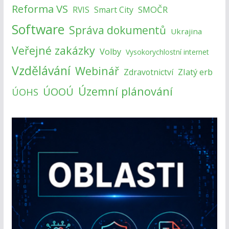
Reforma VS
SMOČR
RVIS
Smart City
Software
Správa dokumentů
Ukrajina
Veřejné zakázky
Volby
Vysokorychlostní internet
Vzdělávání
Webinář
Zlatý erb
Zdravotnictví
Územní plánování
ÚOOÚ
ÚOHS