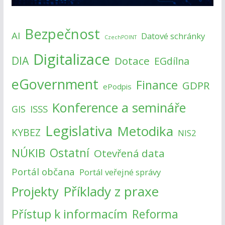
Bezpečnost
AI
Datové schránky
CzechPOINT
Digitalizace
DIA
Dotace
EGdílna
eGovernment
Finance
GDPR
ePodpis
Konference a semináře
ISSS
GIS
Legislativa
Metodika
KYBEZ
NIS2
NÚKIB
Ostatní
Otevřená data
Portál občana
Portál veřejné správy
Příklady z praxe
Projekty
Přístup k informacím
Reforma