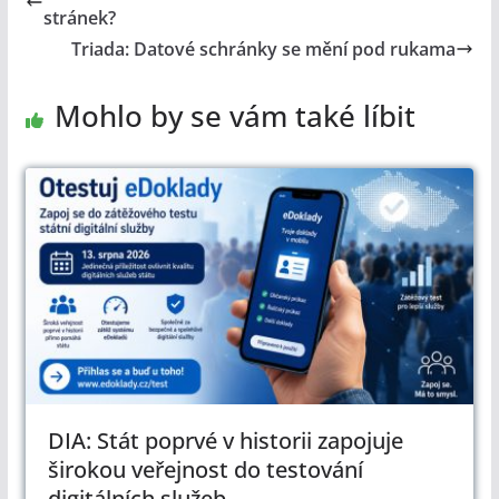
stránek?
Triada: Datové schránky se mění pod rukama
Mohlo by se vám také líbit
DIA: Stát poprvé v historii zapojuje
širokou veřejnost do testování
digitálních služeb