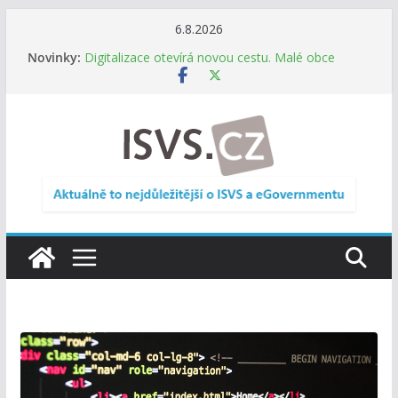
Přeskočit
6.8.2026
na
Novinky:
Digitalizace otevírá novou cestu. Malé obce
obsah
nemusí zanikat, mohou více spolupracovat
DIA: Stát poprvé v historii zapojuje širokou
veřejnost do testování digitálních služeb
DIA: Informační systém dlouhodobého řízení
(ISDŘ) je od července v plném provozu
RVIS – Výbor pro architekturu a řízení ICT
zveřejnil materiály z nového jednání
Informace o obcích vždy po ruce. SMS ČR spouští
novou mobilní aplikaci