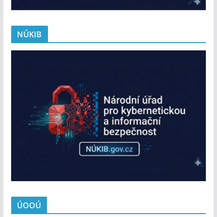
NÚKIB
ÚOOÚ