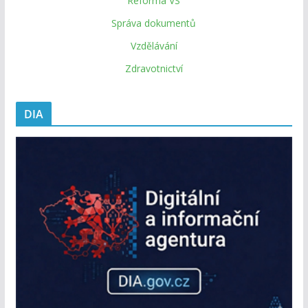
Reforma VS
Správa dokumentů
Vzdělávání
Zdravotnictví
DIA