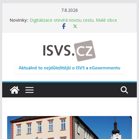
Přeskočit
7.8.2026
na
Novinky:
Digitalizace otevírá novou cestu. Malé obce
obsah
nemusí zanikat, mohou více spolupracovat
DIA: Stát poprvé v historii zapojuje širokou
veřejnost do testování digitálních služeb
DIA: Informační systém dlouhodobého řízení
(ISDŘ) je od července v plném provozu
RVIS – Výbor pro architekturu a řízení ICT
zveřejnil materiály z nového jednání
Informace o obcích vždy po ruce. SMS ČR spouští
novou mobilní aplikaci