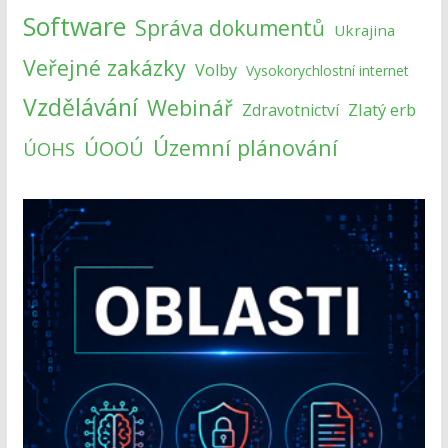
Software
Správa dokumentů
Ukrajina
Veřejné zakázky
Volby
Vysokorychlostní internet
Vzdělávání
Webinář
Zlatý erb
Zdravotnictví
Územní plánování
ÚOOÚ
ÚOHS