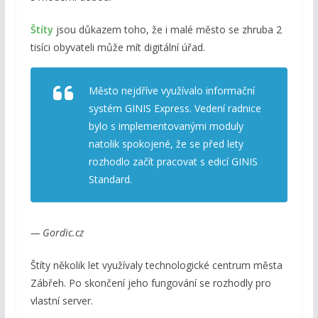
Štíty
jsou důkazem toho, že i malé město se zhruba 2
tisíci obyvateli může mít digitální úřad.
Město nejdříve využívalo informační
systém GINIS Express. Vedení radnice
bylo s implementovanými moduly
natolik spokojené, že se před lety
rozhodlo začít pracovat s edicí GINIS
Standard.
— Gordic.cz
Štíty několik let využívaly technologické centrum města
Zábřeh. Po skončení jeho fungování se rozhodly pro
vlastní server.