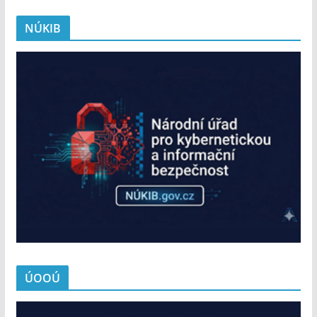
NÚKIB
ÚOOÚ