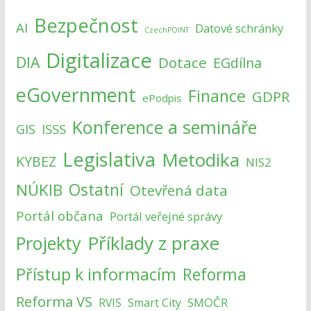
Bezpečnost
AI
Datové schránky
CzechPOINT
Digitalizace
DIA
Dotace
EGdílna
eGovernment
Finance
GDPR
ePodpis
Konference a semináře
ISSS
GIS
Legislativa
Metodika
KYBEZ
NIS2
NÚKIB
Ostatní
Otevřená data
Portál občana
Portál veřejné správy
Příklady z praxe
Projekty
Přístup k informacím
Reforma
Reforma VS
SMOČR
RVIS
Smart City