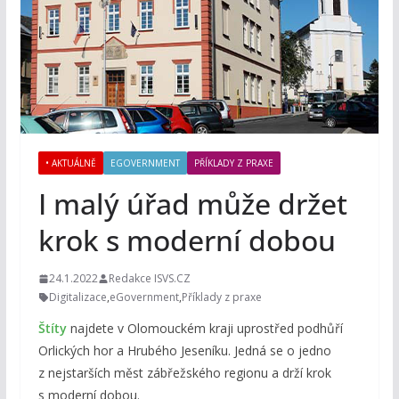
• AKTUÁLNĚ
EGOVERNMENT
PŘÍKLADY Z PRAXE
I malý úřad může držet
krok s moderní dobou
24.1.2022
Redakce ISVS.CZ
Digitalizace
,
eGovernment
,
Příklady z praxe
Štíty
najdete v Olomouckém kraji uprostřed podhůří
Orlických hor a Hrubého Jeseníku. Jedná se o jedno
z nejstarších měst zábřežského regionu a drží krok
s moderní dobou.