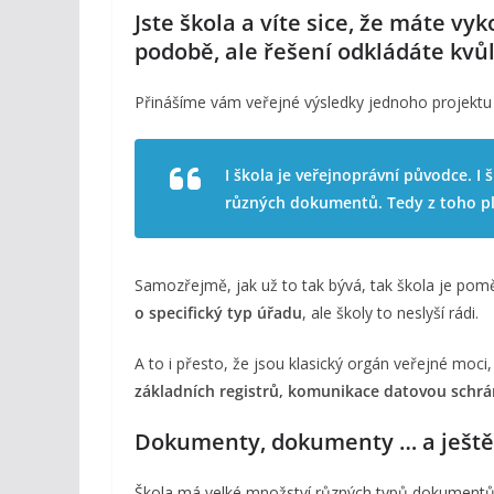
Jste škola a víte sice, že máte v
podobě, ale řešení odkládáte kvů
Přinášíme vám veřejné výsledky jednoho projekt
I škola je veřejnoprávní původce. I
různých dokumentů. Tedy z toho ply
Samozřejmě, jak už to tak bývá, tak škola je pomě
o specifický typ úřadu
, ale školy to neslyší rádi.
A to i přesto, že jsou klasický orgán veřejné moci
základních registrů, komunikace datovou schr
Dokumenty, dokumenty … a ještě
Škola má velké množství různých typů dokumentů. 