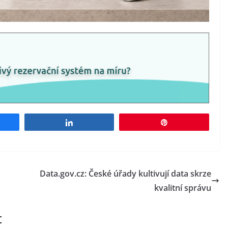
e
Share
Pin
Data.gov.cz: České úřady kultivují data skrze
kvalitní správu
t