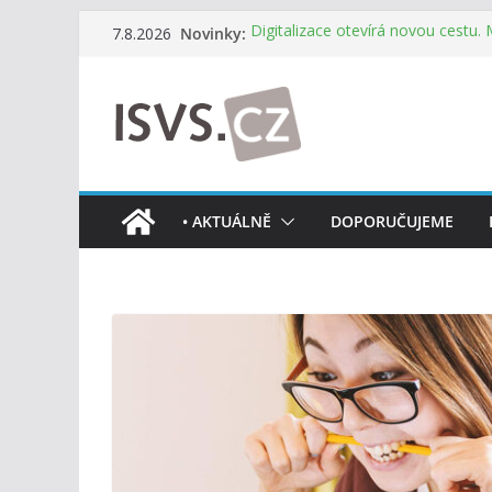
Přeskočit
Novinky:
Digitalizace otevírá novou cestu.
7.8.2026
na
mohou více spolupracovat
DIA: Stát poprvé v historii zapoju
obsah
testování digitálních služeb
DIA: Informační systém dlouhodob
července v plném provozu
RVIS – Výbor pro architekturu a říz
z nového jednání
Informace o obcích vždy po ruce
• AKTUÁLNĚ
DOPORUČUJEME
mobilní aplikaci