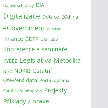
DIA
Datové schránky
Digitalizace
Dotace
EGdílna
eGovernment
ePodpis
Finance
GDPR
ISSS
GIS
Konference a semináře
Legislativa
Metodika
KYBEZ
NÚKIB
Ostatní
NIS2
Otevřená data
Portál občana
Projekty
Portál veřejné správy
Příklady z praxe