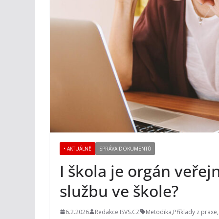
• AKTUÁLNĚ
SPRÁVA DOKUMENTŮ
I škola je orgán veřej
službu ve škole?
6.2.2026
Redakce ISVS.CZ
Metodika
,
Příklady z praxe
,