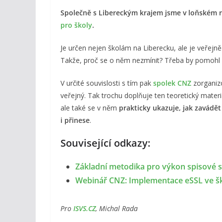
Společně s Libereckým krajem jsme v loňském r
pro školy
.
Je určen nejen školám na Liberecku, ale je veřejn
Takže, proč se o něm nezmínit? Třeba by pomohl 
V určité souvislosti s tím pak
spolek CNZ
zorganizo
veřejný. Tak trochu doplňuje ten teoretický materi
ale také se v něm
prakticky ukazuje, jak zavádě
i přinese
.
Související odkazy:
Základní metodika pro výkon spisové s
Webinář CNZ: Implementace eSSL ve šk
Pro
ISVS.CZ
, Michal Rada