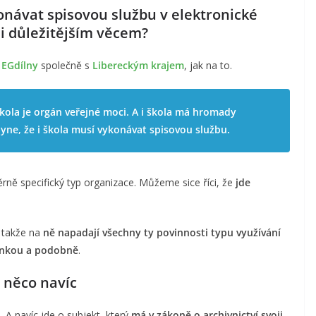
ykonávat spisovou službu v elektronické
li důležitějším věcem?
u
EGdílny
společně s
Libereckým krajem
, jak na to.
 škola je orgán veřejné moci. A i škola má hromady
ne, že i škola musí vykonávat spisovou službu.
rně specifický typ organizace. Můžeme sice říci, že
jde
, takže na
ně napadají všechny ty povinnosti typu využívání
ánkou a podobně
.
 něco navíc
A navíc jde o subjekt, který
má v zákoně o archivnictví svoji