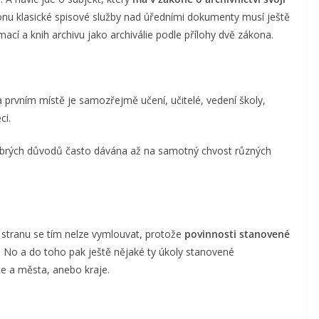
nu klasické spisové služby nad úředními dokumenty musí ještě
cí a knih archivu jako archiválie podle přílohy dvě zákona.
prvním místě je samozřejmě učení, učitelé, vedení školy,
ci.
 dobrých důvodů často dávána až na samotný chvost různých
 stranu se tím nelze vymlouvat, protože
povinnosti stanovené
t. No a do toho pak ještě nějaké ty úkoly stanovené
ce a města, anebo kraje.