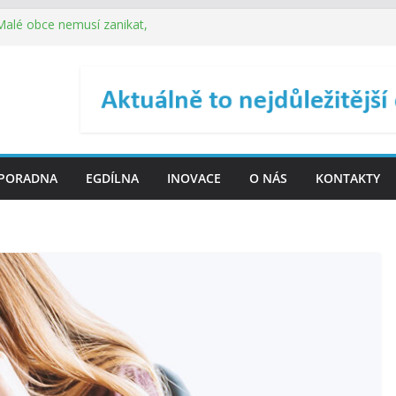
 Malé obce nemusí zanikat,
je širokou veřejnost do
ého řízení (ISDŘ) je od
ení ICT zveřejnil materiály
. SMS ČR spouští novou
PORADNA
EGDÍLNA
INOVACE
O NÁS
KONTAKTY