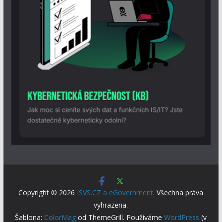
Copyright © 2026
ISVS.CZ a eGovernment
. Všechna práva
vyhrazena.
Šablona:
ColorMag
od ThemeGrill. Používáme
WordPress
(v