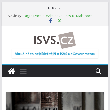
Přeskočit
10.8.2026
na
Novinky:
Digitalizace otevírá novou cestu. Malé obce
obsah
nemusí zanikat, mohou více spolupracovat
DIA: Stát poprvé v historii zapojuje širokou
veřejnost do testování digitálních služeb
DIA: Informační systém dlouhodobého řízení
(ISDŘ) je od července v plném provozu
RVIS – Výbor pro architekturu a řízení ICT
zveřejnil materiály z nového jednání
Informace o obcích vždy po ruce. SMS ČR spouští
novou mobilní aplikaci