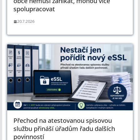
obce nemusí zanikat, mohou více
spolupracovat
20.7.2026
Přechod na atestovanou spisovou
službu přináší úřadům řadu dalších
povinností