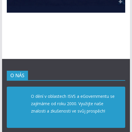
O NÁS
O dění v oblastech ISVS a eGovernmentu se
zajímáme od roku 2000. Využijte naše
znalosti a zkušenosti ve svůj prospěch!