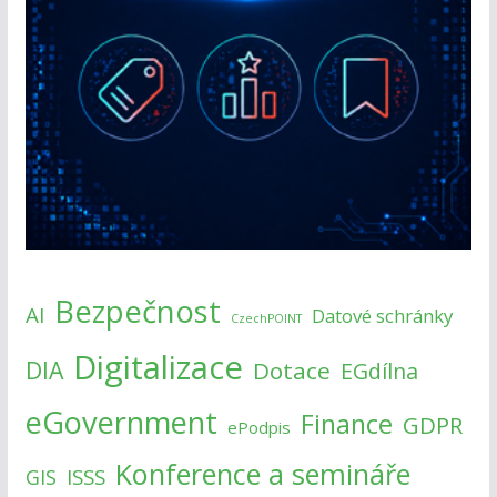
Bezpečnost
AI
Datové schránky
CzechPOINT
Digitalizace
DIA
Dotace
EGdílna
eGovernment
Finance
GDPR
ePodpis
Konference a semináře
ISSS
GIS