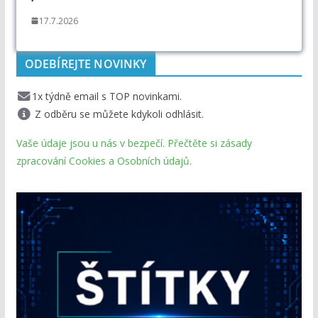
17.7.2026
ODEBÍREJTE NOVINKY
1x týdně email s TOP novinkami.
Z odběru se můžete kdykoli odhlásit.
Vaše údaje jsou u nás v bezpečí. Přečtěte si zásady
zpracování Cookies a Osobních údajů.