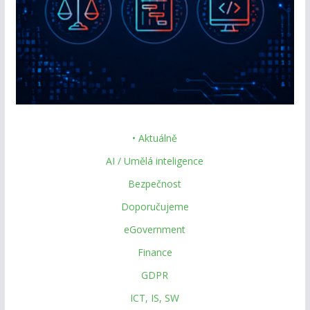
• Aktuálně
AI / Umělá inteligence
Bezpečnost
Doporučujeme
eGovernment
Finance
GDPR
ICT, IS, SW