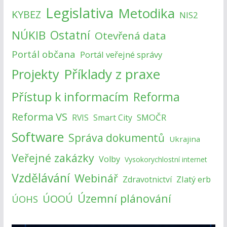
Legislativa
Metodika
KYBEZ
NIS2
NÚKIB
Ostatní
Otevřená data
Portál občana
Portál veřejné správy
Příklady z praxe
Projekty
Přístup k informacím
Reforma
Reforma VS
SMOČR
RVIS
Smart City
Software
Správa dokumentů
Ukrajina
Veřejné zakázky
Volby
Vysokorychlostní internet
Vzdělávání
Webinář
Zlatý erb
Zdravotnictví
Územní plánování
ÚOOÚ
ÚOHS