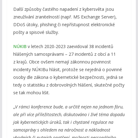
Další způsoby častého napadení z kybersvěta jsou
zneužívání zranitelností (např. MS Exchange Server),
DDoS útoky, phishing či nepřístupnost elektronické
pošty a spisové služby.
NÚKIB
v letech 2020-2023 zaevidoval 38 incidentů
hlášených samosprávami – 27 incidentů z obcí a 11
z krajů. Obce ovšem nemají zákonnou povinnost
incidenty NÚKIBu hlásit, protože se nejedná o povinné
osoby dle zákona o kybernetické bezpečnosti, jedná se
tedy o statistiku z dobrovolných hlášení, skutečné počty
se tak mohou lišit.
„
V rámci konference bude, a určitě nejen na jednom fóru,
ale při více příležitostech, diskutováno i živé téma dopadu
jak kybernetických úroků, tak i chystané regulace na
samosprávy s ohledem na náročnost a nákladnost
vhodných či nutných opatření, možnosti personálního