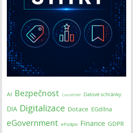
Bezpečnost
AI
Datové schránky
CzechPOINT
Digitalizace
DIA
Dotace
EGdílna
eGovernment
Finance
GDPR
ePodpis