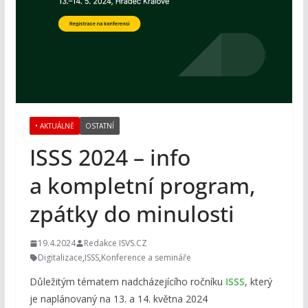
• AKTUÁLNĚ
OSTATNÍ
ISSS 2024 – info
a kompletní program,
zpátky do minulosti
19.4.2024
Redakce ISVS.CZ
Digitalizace
,
ISSS
,
Konference a semináře
Důležitým tématem nadcházejícího ročníku
ISSS
, který
je naplánovaný na 13. a 14. května 2024