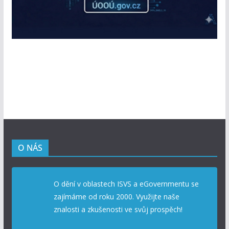
O NÁS
O dění v oblastech ISVS a eGovernmentu se
zajímáme od roku 2000. Využijte naše
znalosti a zkušenosti ve svůj prospěch!