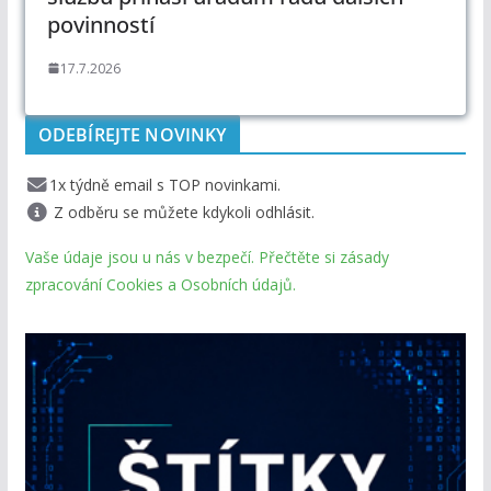
povinností
17.7.2026
ODEBÍREJTE NOVINKY
1x týdně email s TOP novinkami.
Z odběru se můžete kdykoli odhlásit.
Vaše údaje jsou u nás v bezpečí. Přečtěte si zásady
zpracování Cookies a Osobních údajů.