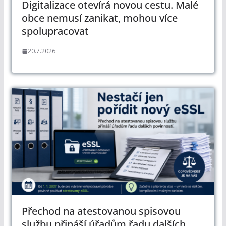
Digitalizace otevírá novou cestu. Malé
obce nemusí zanikat, mohou více
spolupracovat
20.7.2026
Přechod na atestovanou spisovou
službu přináší úřadům řadu dalších