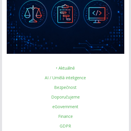
• Aktuálně
AI / Umělá inteligence
Bezpečnost
Doporučujeme
eGovernment
Finance
GDPR