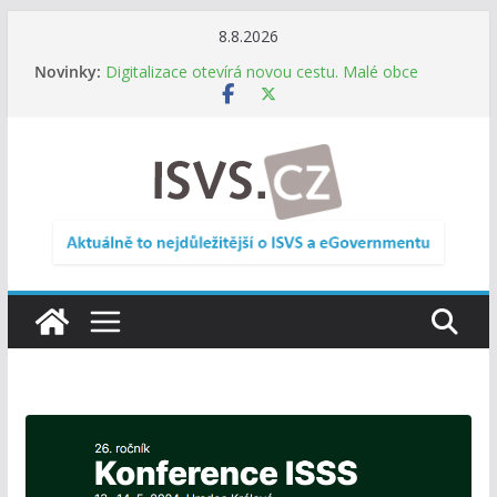
Přeskočit
8.8.2026
na
Novinky:
Digitalizace otevírá novou cestu. Malé obce
obsah
nemusí zanikat, mohou více spolupracovat
DIA: Stát poprvé v historii zapojuje širokou
veřejnost do testování digitálních služeb
DIA: Informační systém dlouhodobého řízení
(ISDŘ) je od července v plném provozu
RVIS – Výbor pro architekturu a řízení ICT
zveřejnil materiály z nového jednání
Informace o obcích vždy po ruce. SMS ČR spouští
novou mobilní aplikaci