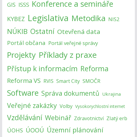
Konference a semináře
ISSS
GIS
Legislativa
Metodika
KYBEZ
NIS2
NÚKIB
Ostatní
Otevřená data
Portál občana
Portál veřejné správy
Příklady z praxe
Projekty
Přístup k informacím
Reforma
Reforma VS
SMOČR
RVIS
Smart City
Software
Správa dokumentů
Ukrajina
Veřejné zakázky
Volby
Vysokorychlostní internet
Vzdělávání
Webinář
Zlatý erb
Zdravotnictví
Územní plánování
ÚOOÚ
ÚOHS