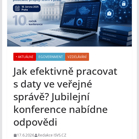
• AKTUÁLNĚ
EGOVERNMENT
VZDĚLÁVÁNÍ
Jak efektivně pracovat
s daty ve veřejné
správě? Jubilejní
konference nabídne
odpovědi
17.6.2026
Redakce ISVS.CZ