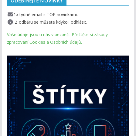
ODEBÍREJTE NOVINKY
1x týdně email s TOP novinkami.
Z odběru se můžete kdykoli odhlásit.
Vaše údaje jsou u nás v bezpečí. Přečtěte si zásady
zpracování Cookies a Osobních údajů.