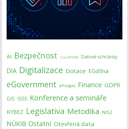
Bezpečnost
AI
Datové schránky
CzechPOINT
Digitalizace
DIA
Dotace
EGdílna
eGovernment
Finance
GDPR
ePodpis
Konference a semináře
ISSS
GIS
Legislativa
Metodika
KYBEZ
NIS2
NÚKIB
Ostatní
Otevřená data