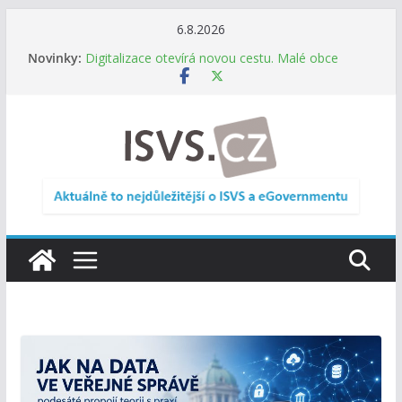
Přeskočit
6.8.2026
Informace o obcích vždy po ruce. SMS ČR spouští
na
Novinky:
novou mobilní aplikaci
obsah
Digitalizace otevírá novou cestu. Malé obce
nemusí zanikat, mohou více spolupracovat
DIA: Stát poprvé v historii zapojuje širokou
veřejnost do testování digitálních služeb
DIA: Informační systém dlouhodobého řízení
(ISDŘ) je od července v plném provozu
RVIS – Výbor pro architekturu a řízení ICT
zveřejnil materiály z nového jednání