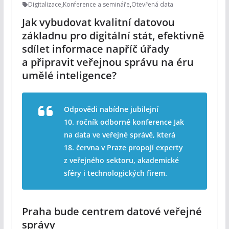
Digitalizace
,
Konference a semináře
,
Otevřená data
Jak vybudovat kvalitní datovou
základnu pro digitální stát, efektivně
sdílet informace napříč úřady
a připravit veřejnou správu na éru
umělé inteligence?
Odpovědi nabídne jubilejní
10. ročník odborné konference Jak
na data ve veřejné správě, která
18. června v Praze propojí experty
z veřejného sektoru, akademické
sféry i technologických firem.
Praha bude centrem datové veřejné
správy