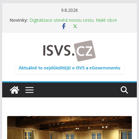
Přeskočit
9.8.2026
na
Novinky:
Digitalizace otevírá novou cestu. Malé obce
obsah
nemusí zanikat, mohou více spolupracovat
DIA: Stát poprvé v historii zapojuje širokou
veřejnost do testování digitálních služeb
DIA: Informační systém dlouhodobého řízení
(ISDŘ) je od července v plném provozu
RVIS – Výbor pro architekturu a řízení ICT
zveřejnil materiály z nového jednání
Informace o obcích vždy po ruce. SMS ČR spouští
novou mobilní aplikaci