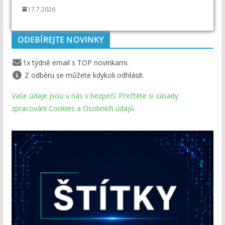
17.7.2026
ODEBÍREJTE NOVINKY
1x týdně email s TOP novinkami.
Z odběru se můžete kdykoli odhlásit.
Vaše údaje jsou u nás v bezpečí. Přečtěte si zásady
zpracování Cookies a Osobních údajů.