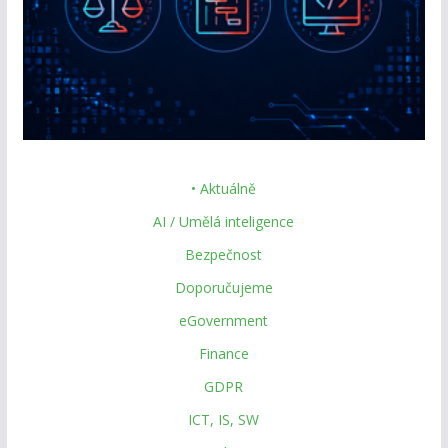
• Aktuálně
AI / Umělá inteligence
Bezpečnost
Doporučujeme
eGovernment
Finance
GDPR
ICT, IS, SW