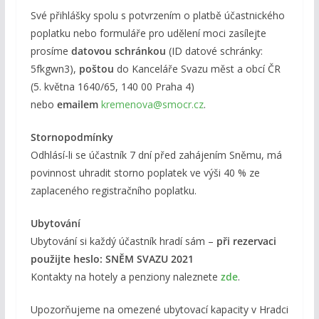
Své přihlášky spolu s potvrzením o platbě účastnického
poplatku nebo formuláře pro udělení moci zasílejte
prosíme
datovou schránkou
(ID datové schránky:
5fkgwn3),
poštou
do Kanceláře Svazu měst a obcí ČR
(5. května 1640/65, 140 00 Praha 4)
nebo
emailem
kremenova@smocr.cz
.
Stornopodmínky
Odhlásí-li se účastník 7 dní před zahájením Sněmu, má
povinnost uhradit storno poplatek ve výši 40 % ze
zaplaceného registračního poplatku.
Ubytování
Ubytování si každý účastník hradí sám –
při rezervaci
použijte heslo: SNĚM SVAZU 2021
Kontakty na hotely a penziony naleznete
zde
.
Upozorňujeme na omezené ubytovací kapacity v Hradci