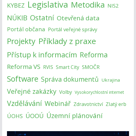
Legislativa
Metodika
KYBEZ
NIS2
NÚKIB
Ostatní
Otevřená data
Portál občana
Portál veřejné správy
Příklady z praxe
Projekty
Přístup k informacím
Reforma
Reforma VS
SMOČR
RVIS
Smart City
Software
Správa dokumentů
Ukrajina
Veřejné zakázky
Volby
Vysokorychlostní internet
Vzdělávání
Webinář
Zlatý erb
Zdravotnictví
Územní plánování
ÚOOÚ
ÚOHS