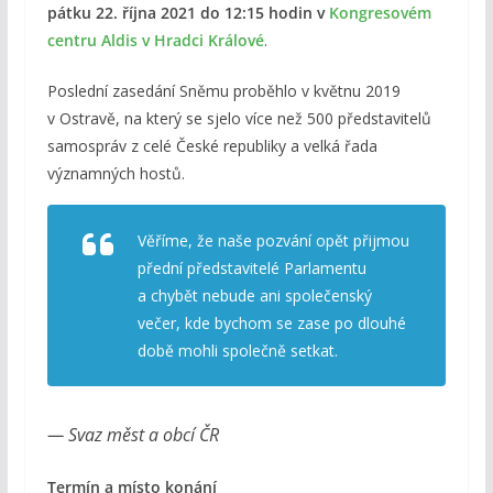
pátku 22. října 2021 do 12:15 hodin v
Kongresovém
centru Aldis v Hradci Králové
.
Poslední zasedání Sněmu proběhlo v květnu 2019
v Ostravě, na který se sjelo více než 500 představitelů
samospráv z celé České republiky a velká řada
významných hostů.
Věříme, že naše pozvání opět přijmou
přední představitelé Parlamentu
a chybět nebude ani společenský
večer, kde bychom se zase po dlouhé
době mohli společně setkat.
— Svaz měst a obcí ČR
Termín a místo konání