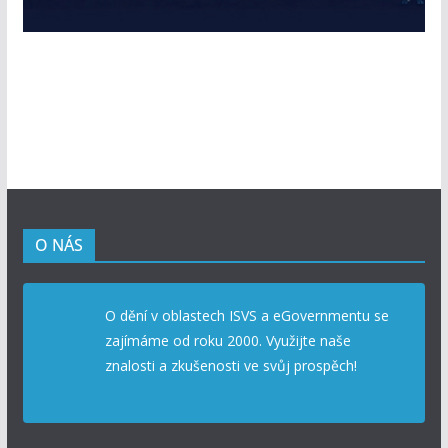
O NÁS
O dění v oblastech ISVS a eGovernmentu se
zajímáme od roku 2000. Využijte naše
znalosti a zkušenosti ve svůj prospěch!