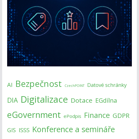
Bezpečnost
AI
Datové schránky
CzechPOINT
Digitalizace
DIA
Dotace
EGdílna
eGovernment
Finance
GDPR
ePodpis
Konference a semináře
ISSS
GIS