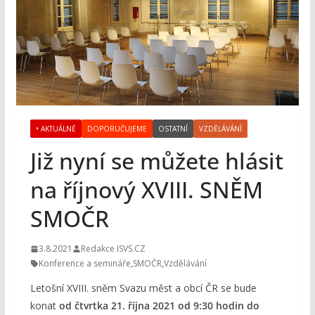
• AKTUÁLNĚ
DOPORUČUJEME
OSTATNÍ
VZDĚLÁVÁNÍ
Již nyní se můžete hlásit
na říjnový XVIII. SNĚM
SMOČR
3.8.2021
Redakce ISVS.CZ
Konference a semináře
,
SMOČR
,
Vzdělávání
Letošní XVIII. sněm Svazu měst a obcí ČR se bude
konat
od čtvrtka 21. října 2021 od 9:30 hodin do