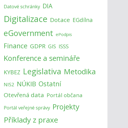
DIA
Datové schránky
Digitalizace
Dotace
EGdílna
eGovernment
ePodpis
Finance
GDPR
ISSS
GIS
Konference a semináře
Legislativa
Metodika
KYBEZ
NÚKIB
Ostatní
NIS2
Otevřená data
Portál občana
Projekty
Portál veřejné správy
Příklady z praxe