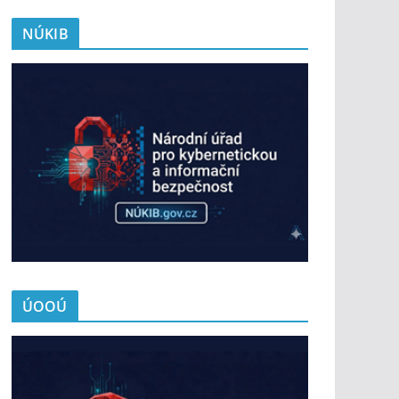
NÚKIB
ÚOOÚ