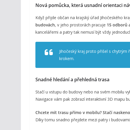
Nová pomůcka, která usnadní orientaci n
Když přijde občan na krajský úřad Jihočeského kra
budovách
, v jeho prostorách pracuje
15 odborů 
kancelářemi a patry tak nemusí být vždy jednoduc
Jihočeský kraj proto přišel s chytrým
krokem.
Snadné hledání a přehledná trasa
Stačí u vstupu do budovy nebo na svém mobilu vybr
Navigace vám pak zobrazí interaktivní 3D mapu budo
Chcete mít trasu přímo v mobilu?
Stačí nasken
Díky tomu snadno přejdete mezi patry i budovami, an