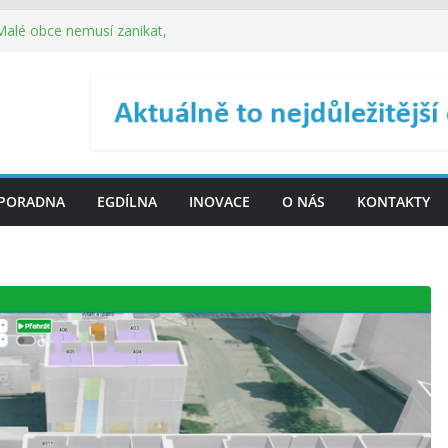
 Malé obce nemusí zanikat,
je širokou veřejnost do
ého řízení (ISDŘ) je od
ení ICT zveřejnil materiály
. SMS ČR spouští novou
PORADNA
EGDÍLNA
INOVACE
O NÁS
KONTAKTY