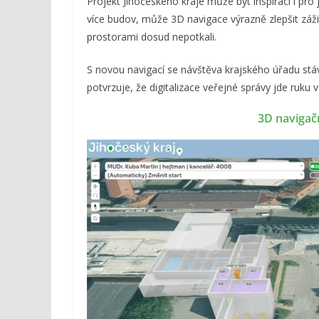
Projekt Jihočeského kraje může být inspirací i pro 
více budov, může 3D navigace výrazně zlepšit zážit
prostorami dosud nepotkali.
S novou navigací se návštěva krajského úřadu stává
potvrzuje, že digitalizace veřejné správy jde ruku 
3D navigač