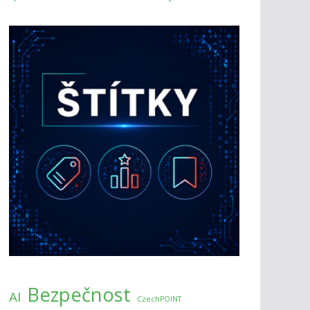
Bezpečnost
AI
CzechPOINT