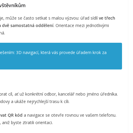
ávštěvníkům
je, může se často setkat s malou výzvou: úřad sídlí
ve třech
a dvě samostatná oddělení
. Orientace mezi jednotlivými
há.
 řešením: 3D navigací, která vás provede úřadem krok za
at cíl, ať už konkrétní odbor, kancelář nebo jméno úředníka.
vy a ukáže nejrychlejší trasu k cíli.
ovat QR kód
a navigace se otevře rovnou ve vašem telefonu.
iž byste ztratili orientaci.