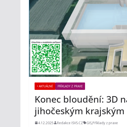
• AKTUÁLNĚ
PŘÍKLADY Z PRAXE
Konec bloudění: 3D n
jihočeským krajským
4.12.2025
Redakce ISVS.CZ
GIS
,
Příklady z praxe