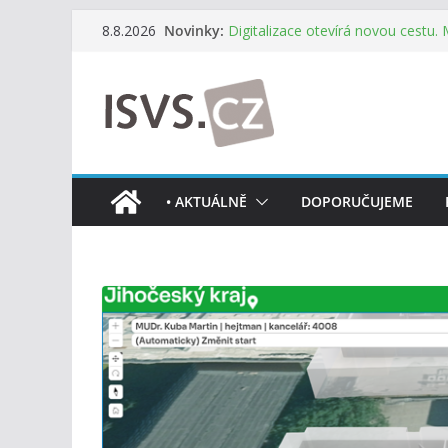
Přeskočit
Novinky:
Digitalizace otevírá novou cestu.
8.8.2026
na
mohou více spolupracovat
DIA: Stát poprvé v historii zapoju
obsah
testování digitálních služeb
DIA: Informační systém dlouhodob
července v plném provozu
RVIS – Výbor pro architekturu a říz
z nového jednání
Informace o obcích vždy po ruce
• AKTUÁLNĚ
DOPORUČUJEME
mobilní aplikaci