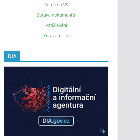
Reforma VS
Správa dokumentů
Vzdělávání
Zdravotnictví
DIA