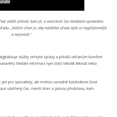
řad, věděli přesně, kam jít, a neztráceli čas hledáním správného
úřadu. „
Naším cílem je, aby návštěva úřadu byla co nejpříjemnější
a nejsnazší.
“
á digitalizuje služby veřejné správy a přináší občanům komfort
havého hledání informací nyní stačí několik kliknutí nebo
 jen pro specialisty, ale mohou usnadnit každodenní život
gace ušetřený čas, menší stres a jasnou představu, kam