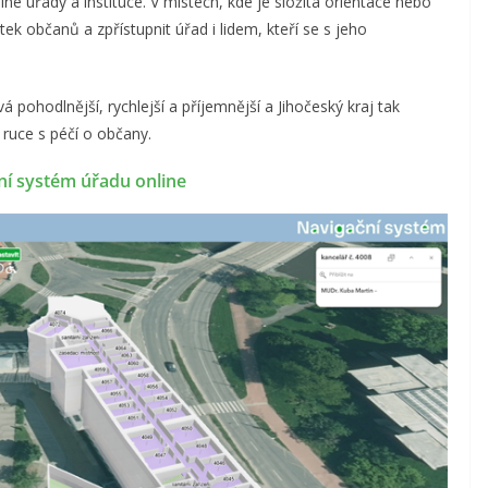
jiné úřady a instituce. V místech, kde je složitá orientace nebo
ek občanů a zpřístupnit úřad i lidem, kteří se s jeho
 pohodlnější, rychlejší a příjemnější a Jihočeský kraj tak
v ruce s péčí o občany.
ní systém úřadu online