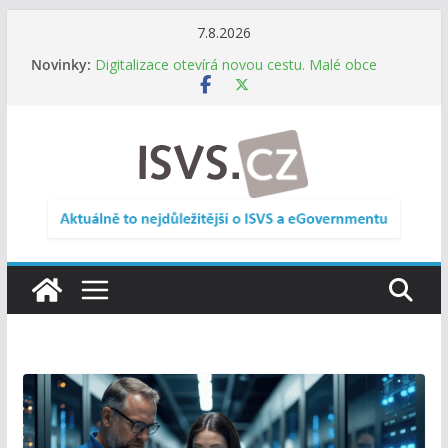
Přeskočit
7.8.2026
na
Informace o obcích vždy po ruce. SMS ČR spouští
Novinky:
novou mobilní aplikaci
obsah
Digitalizace otevírá novou cestu. Malé obce
nemusí zanikat, mohou více spolupracovat
DIA: Stát poprvé v historii zapojuje širokou
veřejnost do testování digitálních služeb
DIA: Informační systém dlouhodobého řízení
(ISDŘ) je od července v plném provozu
RVIS – Výbor pro architekturu a řízení ICT
zveřejnil materiály z nového jednání