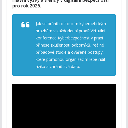
pro rok 2026.
Jak se bránit rostoucím kybernetickým
hrozbám v každodenní praxi? Virtuální
konference Kyberbezpečnost v praxi
přinese zkušenosti odborníků, reálné
případové studie a ověřené postupy,
které pomohou organizacím lépe řídit
rizika a chránit svá data.