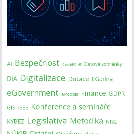
Bezpečnost
AI
Datové schránky
CzechPOINT
Digitalizace
DIA
Dotace
EGdílna
eGovernment
Finance
GDPR
ePodpis
Konference a semináře
ISSS
GIS
Legislativa
Metodika
KYBEZ
NIS2
NÚKIB
Ostatní
Otevřená data