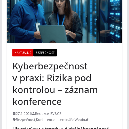
• AKTUÁLNĚ
BEZPEČNOST
Kyberbezpečnost
v praxi: Rizika pod
kontrolou – záznam
konference
27.1.2026
Redakce ISVS.CZ
Bezpečnost
,
Konference a semináře
,
Webinář
Hlavní výzvy a trendy v digitální bezpečnosti