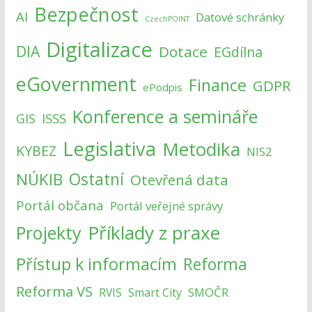
Bezpečnost
AI
Datové schránky
CzechPOINT
Digitalizace
DIA
Dotace
EGdílna
eGovernment
Finance
GDPR
ePodpis
Konference a semináře
ISSS
GIS
Legislativa
Metodika
KYBEZ
NIS2
NÚKIB
Ostatní
Otevřená data
Portál občana
Portál veřejné správy
Příklady z praxe
Projekty
Přístup k informacím
Reforma
Reforma VS
SMOČR
RVIS
Smart City