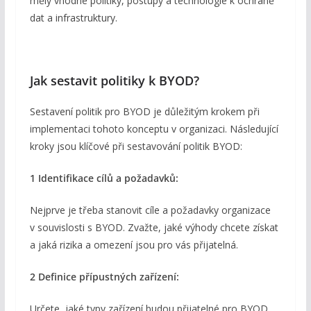
měly vhodné politiky, postupy a technologie k ochraně
dat a infrastruktury.
Jak sestavit politiky k BYOD?
Sestavení politik pro BYOD je důležitým krokem při
implementaci tohoto konceptu v organizaci. Následující
kroky jsou klíčové při sestavování politik BYOD:
1 Identifikace cílů a požadavků:
Nejprve je třeba stanovit cíle a požadavky organizace
v souvislosti s BYOD. Zvažte, jaké výhody chcete získat
a jaká rizika a omezení jsou pro vás přijatelná.
2 Definice přípustných zařízení:
Určete, jaké typy zařízení budou přijatelné pro BYOD