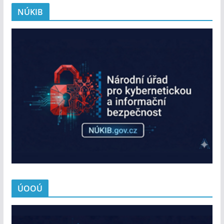
NÚKIB
ÚOOÚ