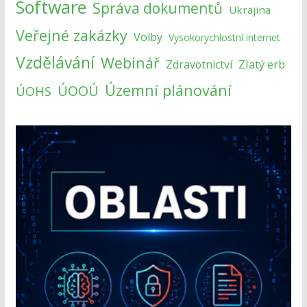
Software
Správa dokumentů
Ukrajina
Veřejné zakázky
Volby
Vysokorychlostní internet
Vzdělávání
Webinář
Zlatý erb
Zdravotnictví
Územní plánování
ÚOOÚ
ÚOHS