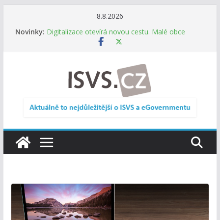
Přeskočit
8.8.2026
Informace o obcích vždy po ruce. SMS ČR spouští
na
Novinky:
novou mobilní aplikaci
obsah
Digitalizace otevírá novou cestu. Malé obce
nemusí zanikat, mohou více spolupracovat
DIA: Stát poprvé v historii zapojuje širokou
veřejnost do testování digitálních služeb
DIA: Informační systém dlouhodobého řízení
(ISDŘ) je od července v plném provozu
RVIS – Výbor pro architekturu a řízení ICT
zveřejnil materiály z nového jednání