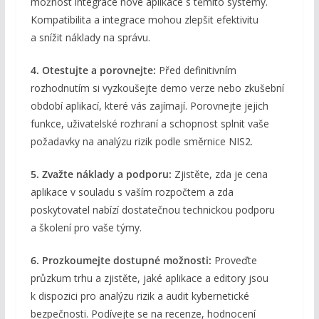
možnost integrace nové aplikace s těmito systémy.
Kompatibilita a integrace mohou zlepšit efektivitu
a snížit náklady na správu.
4. Otestujte a porovnejte:
Před definitivním
rozhodnutím si vyzkoušejte demo verze nebo zkušební
období aplikací, které vás zajímají. Porovnejte jejich
funkce, uživatelské rozhraní a schopnost splnit vaše
požadavky na analýzu rizik podle směrnice NIS2.
5. Zvažte náklady a podporu:
Zjistěte, zda je cena
aplikace v souladu s vaším rozpočtem a zda
poskytovatel nabízí dostatečnou technickou podporu
a školení pro vaše týmy.
6. Prozkoumejte dostupné možnosti:
Proveďte
průzkum trhu a zjistěte, jaké aplikace a editory jsou
k dispozici pro analýzu rizik a audit kybernetické
bezpečnosti. Podívejte se na recenze, hodnocení