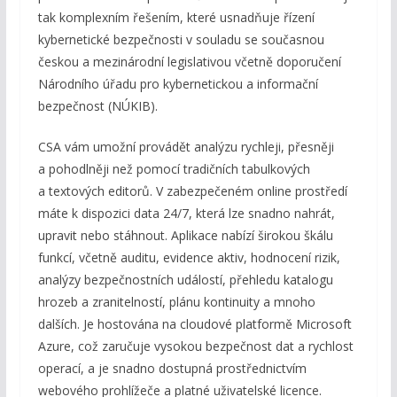
tak komplexním řešením, které usnadňuje řízení
kybernetické bezpečnosti v souladu se současnou
českou a mezinárodní legislativou včetně doporučení
Národního úřadu pro kybernetickou a informační
bezpečnost (NÚKIB).
CSA vám umožní provádět analýzu rychleji, přesněji
a pohodlněji než pomocí tradičních tabulkových
a textových editorů. V zabezpečeném online prostředí
máte k dispozici data 24/7, která lze snadno nahrát,
upravit nebo stáhnout. Aplikace nabízí širokou škálu
funkcí, včetně auditu, evidence aktiv, hodnocení rizik,
analýzy bezpečnostních událostí, přehledu katalogu
hrozeb a zranitelností, plánu kontinuity a mnoho
dalších. Je hostována na cloudové platformě Microsoft
Azure, což zaručuje vysokou bezpečnost dat a rychlost
operací, a je snadno dostupná prostřednictvím
webového prohlížeče a platné uživatelské licence.