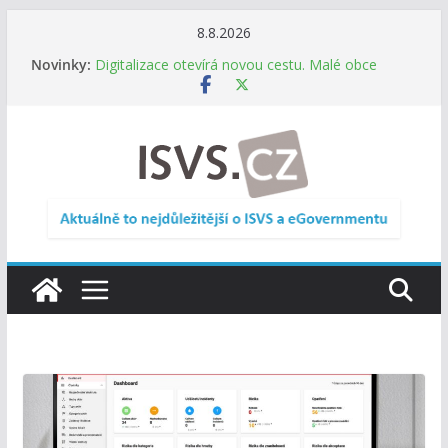
Přeskočit
8.8.2026
na
Novinky:
Digitalizace otevírá novou cestu. Malé obce
obsah
nemusí zanikat, mohou více spolupracovat
DIA: Stát poprvé v historii zapojuje širokou
veřejnost do testování digitálních služeb
DIA: Informační systém dlouhodobého řízení
(ISDŘ) je od července v plném provozu
RVIS – Výbor pro architekturu a řízení ICT
zveřejnil materiály z nového jednání
Informace o obcích vždy po ruce. SMS ČR spouští
novou mobilní aplikaci