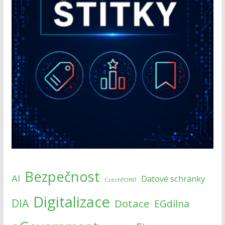
Bezpečnost
AI
Datové schránky
CzechPOINT
Digitalizace
DIA
Dotace
EGdílna