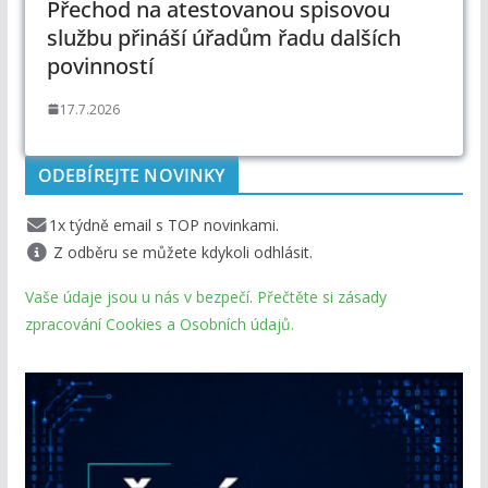
Přechod na atestovanou spisovou
službu přináší úřadům řadu dalších
povinností
17.7.2026
ODEBÍREJTE NOVINKY
1x týdně email s TOP novinkami.
Z odběru se můžete kdykoli odhlásit.
Vaše údaje jsou u nás v bezpečí. Přečtěte si zásady
zpracování Cookies a Osobních údajů.