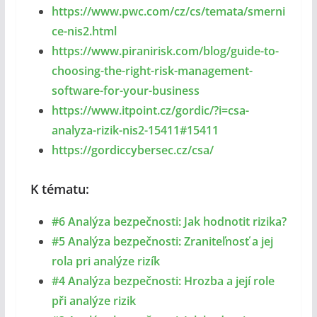
https://www.pwc.com/cz/cs/temata/smerni
ce-nis2.html
https://www.piranirisk.com/blog/guide-to-
choosing-the-right-risk-management-
software-for-your-business
https://www.itpoint.cz/gordic/?i=csa-
analyza-rizik-nis2-15411#15411
https://gordiccybersec.cz/csa/
K tématu:
#6 Analýza bezpečnosti: Jak hodnotit rizika?
#5 Analýza bezpečnosti: Zraniteľnosť a jej
rola pri analýze rizík
#4 Analýza bezpečnosti: Hrozba a její role
při analýze rizik