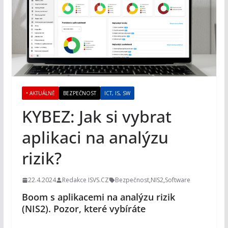
• AKTUÁLNĚ
BEZPEČNOST
ICT, IS, SW
KYBEZ: Jak si vybrat
aplikaci na analýzu
rizik?
22.4.2024
Redakce ISVS.CZ
Bezpečnost
,
NIS2
,
Software
Boom s aplikacemi na analýzu rizik
(NIS2). Pozor, které vybíráte