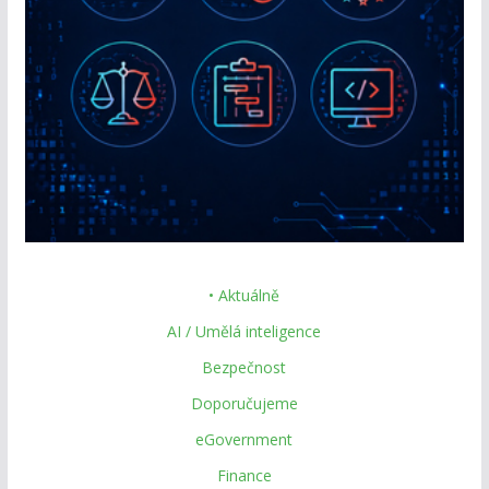
• Aktuálně
AI / Umělá inteligence
Bezpečnost
Doporučujeme
eGovernment
Finance