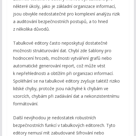
některé úkoly, jako je základní organizace informací,
jsou obvykle nedostatečné pro komplexní analýzu rizik
a auditování bezpečnostních postupů, a to hned
z několika důvodů.
Tabulkové editory často neposkytují dostatečné
možnosti strukturování dat. Chybí zde šablony pro
hodnocení hrozeb, možnosti vytváření grafů nebo
automatické generování report, což může vést
k nepřehlednosti a obtížím při organizaci informací.
Spoléhání se na tabulkové editory zvyšuje taktéž riziko
lidské chyby, protože jsou náchylné k chybám ve
vzorcích, chybám při zadávání dat a nekonzistentnímu
formátování.
Další nevýhodou je nedostatek robustních
bezpečnostních funkcí v tabulkových editorech. Tyto
editory nemusí mít zabudované šifrování nebo