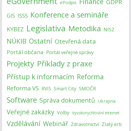
eGovernment
Finance
GDPR
ePodpis
Konference a semináře
ISSS
GIS
Legislativa
Metodika
KYBEZ
NIS2
NÚKIB
Ostatní
Otevřená data
Portál občana
Portál veřejné správy
Příklady z praxe
Projekty
Přístup k informacím
Reforma
Reforma VS
SMOČR
RVIS
Smart City
Software
Správa dokumentů
Ukrajina
Veřejné zakázky
Volby
Vysokorychlostní internet
Vzdělávání
Webinář
Zlatý erb
Zdravotnictví