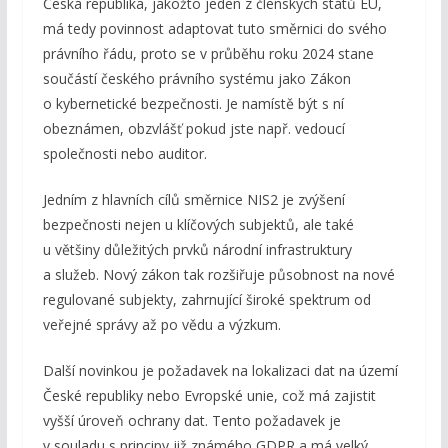
Česká republika, jakožto jeden z členských států EU,
má tedy povinnost adaptovat tuto směrnici do svého
právního řádu, proto se v průběhu roku 2024 stane
součástí českého právního systému jako Zákon
o kybernetické bezpečnosti. Je namístě být s ní
obeznámen, obzvlášť pokud jste např. vedoucí
společnosti nebo auditor.
Jedním z hlavních cílů směrnice NIS2 je zvýšení
bezpečnosti nejen u klíčových subjektů, ale také
u většiny důležitých prvků národní infrastruktury
a služeb. Nový zákon tak rozšiřuje působnost na nové
regulované subjekty, zahrnující široké spektrum od
veřejné správy až po vědu a výzkum.
Další novinkou je požadavek na lokalizaci dat na území
České republiky nebo Evropské unie, což má zajistit
vyšší úroveň ochrany dat. Tento požadavek je
v souladu s principy již známého GDPR a má velký