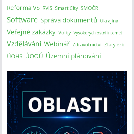
Reforma VS
SMOČR
RVIS
Smart City
Software
Správa dokumentů
Ukrajina
Veřejné zakázky
Volby
Vysokorychlostní internet
Vzdělávání
Webinář
Zlatý erb
Zdravotnictví
Územní plánování
ÚOOÚ
ÚOHS