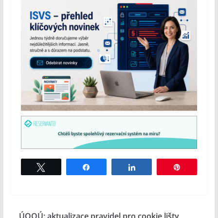
Tweet
Share
Share
Pin
ÚOOÚ: aktualizace pravidel pro cookie lišty