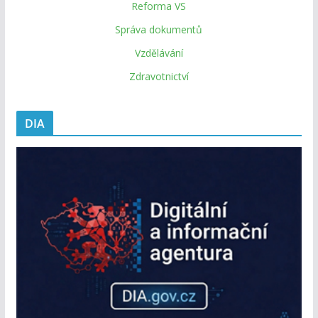
Reforma VS
Správa dokumentů
Vzdělávání
Zdravotnictví
DIA