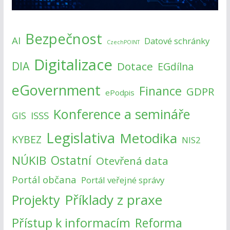
Bezpečnost
AI
Datové schránky
CzechPOINT
Digitalizace
DIA
Dotace
EGdílna
eGovernment
Finance
GDPR
ePodpis
Konference a semináře
ISSS
GIS
Legislativa
Metodika
KYBEZ
NIS2
NÚKIB
Ostatní
Otevřená data
Portál občana
Portál veřejné správy
Příklady z praxe
Projekty
Přístup k informacím
Reforma