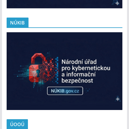
NÚKIB
ÚOOÚ