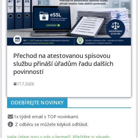
Přechod na atestovanou spisovou
službu přináší úřadům řadu dalších
povinností
17.7.2026
ODEBÍREJTE NOVINKY
1x týdně email s TOP novinkami.
Z odběru se můžete kdykoli odhlásit.
Vaše údaje jsou u nás v bezpečí. Přečtěte si zásady