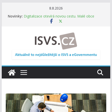
Přeskočit
8.8.2026
Informace o obcích vždy po ruce. SMS ČR spouští
na
Novinky:
novou mobilní aplikaci
obsah
Digitalizace otevírá novou cestu. Malé obce
nemusí zanikat, mohou více spolupracovat
DIA: Stát poprvé v historii zapojuje širokou
veřejnost do testování digitálních služeb
DIA: Informační systém dlouhodobého řízení
(ISDŘ) je od července v plném provozu
RVIS – Výbor pro architekturu a řízení ICT
zveřejnil materiály z nového jednání