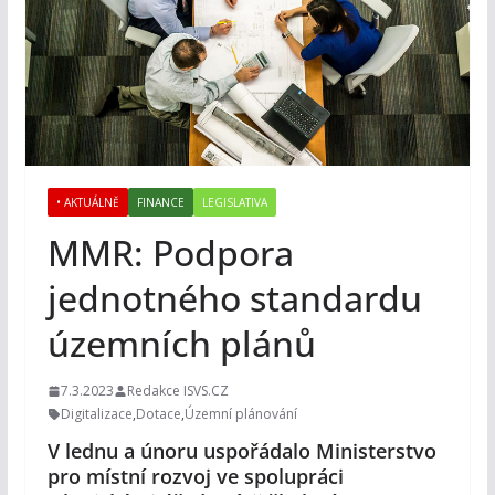
• AKTUÁLNĚ
FINANCE
LEGISLATIVA
MMR: Podpora
jednotného standardu
územních plánů
7.3.2023
Redakce ISVS.CZ
Digitalizace
,
Dotace
,
Územní plánování
V lednu a únoru uspořádalo Ministerstvo
pro místní rozvoj ve spolupráci