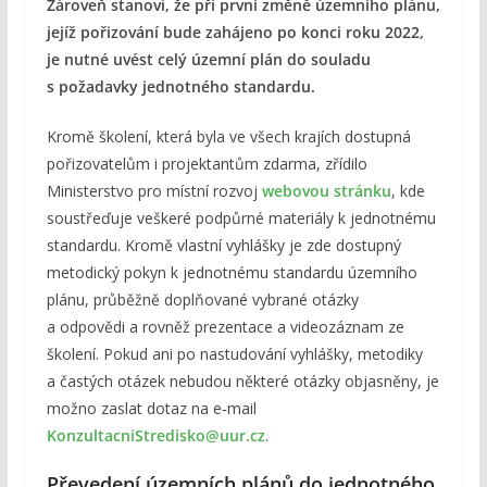
Zároveň stanoví, že při první změně územního plánu,
jejíž pořizování bude zahájeno po konci roku 2022,
je nutné uvést celý územní plán do souladu
s požadavky jednotného standardu.
Kromě školení, která byla ve všech krajích dostupná
pořizovatelům i projektantům zdarma, zřídilo
Ministerstvo pro místní rozvoj
webovou stránku
, kde
soustřeďuje veškeré podpůrné materiály k jednotnému
standardu. Kromě vlastní vyhlášky je zde dostupný
metodický pokyn k jednotnému standardu územního
plánu, průběžně doplňované vybrané otázky
a odpovědi a rovněž prezentace a videozáznam ze
školení. Pokud ani po nastudování vyhlášky, metodiky
a častých otázek nebudou některé otázky objasněny, je
možno zaslat dotaz na e‑mail
KonzultacniStredisko@uur.cz
.
Převedení územních plánů do jednotného