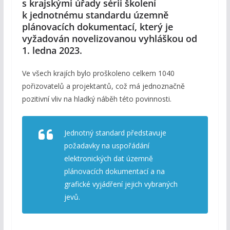
s krajskými úřady sérii školení
k jednotnému standardu územně
plánovacích dokumentací, který je
vyžadován novelizovanou vyhláškou od
1. ledna 2023.
Ve všech krajích bylo proškoleno celkem 1040
pořizovatelů a projektantů, což má jednoznačně
pozitivní vliv na hladký náběh této povinnosti.
Jednotný standard představuje
požadavky na uspořádání
elektronických dat územně
plánovacích dokumentací a na
grafické vyjádření jejich vybraných
jevů.