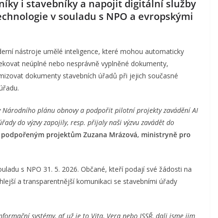
íky i stavebníky a napojit digitální služby
technologie v souladu s NPO a evropskými
rní nástroje umělé inteligence, které mohou automaticky
etekovat neúplné nebo nesprávně vyplněné dokumenty,
temizovat dokumenty stavebních úřadů při jejich současné
úřadu.
ky Národního plánu obnovy a podpořit pilotní projekty zavádění AI
řady do výzvy zapojily, resp. přijaly naši výzvu zavádět do
 podpořeným projektům Zuzana Mrázová, ministryně pro
ouladu s NPO 31. 5. 2026. Občané, kteří podají své žádosti na
hlejší a transparentnější komunikaci se stavebními úřady
nformační systémy, ať už je to Vita, Vera nebo ISSŘ, dali jsme jim