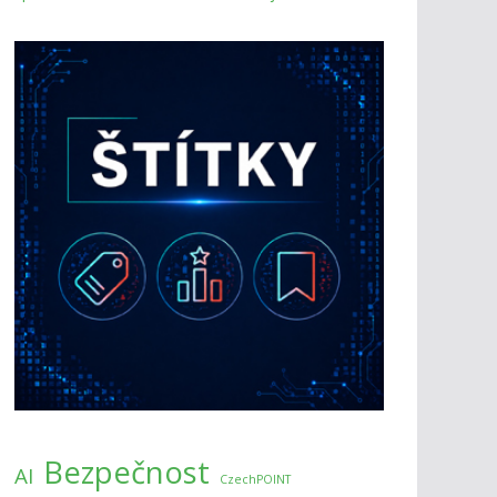
Bezpečnost
AI
CzechPOINT