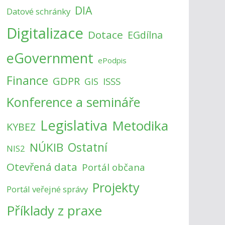
DIA
Datové schránky
Digitalizace
Dotace
EGdílna
eGovernment
ePodpis
Finance
GDPR
ISSS
GIS
Konference a semináře
Legislativa
Metodika
KYBEZ
NÚKIB
Ostatní
NIS2
Otevřená data
Portál občana
Projekty
Portál veřejné správy
Příklady z praxe