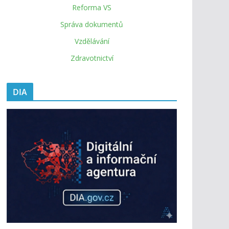
Reforma VS
Správa dokumentů
Vzdělávání
Zdravotnictví
DIA