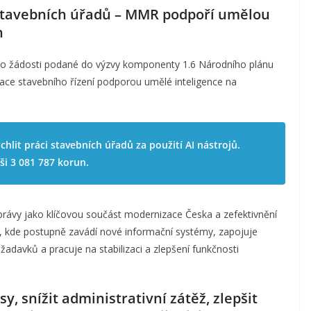
stavebních úřadů – MMR podpoří umělou
h
o žádosti podané do výzvy komponenty 1.6 Národního plánu
zace stavebního řízení podporou umělé inteligence na
chlit práci stavebních úřadů za použití AI nástrojů.
ši 3 081 787 korun.
rávy jako klíčovou součást modernizace Česka a zefektivnění
ení, kde postupně zavádí nové informační systémy, zapojuje
žadavků a pracuje na stabilizaci a zlepšení funkčnosti
y, snížit administrativní zátěž, zlepšit