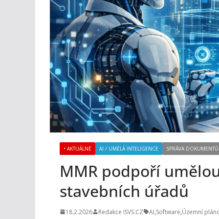
• AKTUÁLNĚ
AI / UMĚLÁ INTELIGENCE
SPRÁVA DOKUMENTŮ
MMR podpoří umělou i
stavebních úřadů
18.2.2026
Redakce ISVS.CZ
AI
,
Software
,
Územní plán