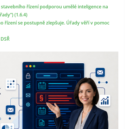
ce stavebního řízení podporou umělé inteligence na
ady“) (1.6.4)
o řízení se postupně zlepšuje. Úřady věří v pomoc
u DSŘ