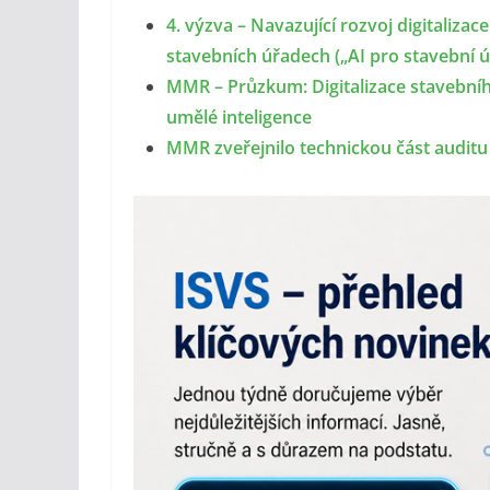
4. výzva – Navazující rozvoj digitaliza
stavebních úřadech („AI pro stavební úř
MMR – Průzkum: Digitalizace stavebníh
umělé inteligence
MMR zveřejnilo technickou část audit