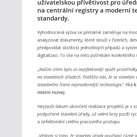
uživatelskou přívětivost pro úředn
na centrální registry a moderní 
standardy.
Vyhodnocená výzva se primárně zaměřuje na mode
analyzovat dokumenty, které slouží v řízeních, d
předpovídat složitost jednotlivých případů a sys
digitalizaci. To vše na míru potřebám konkrétního 
„
Naším cílem bylo co nejefektivněji využít prostřed
na stavebních úřadech. Potěšilo nás, že se stavební ú
stavebního řízení nejmodernější technologie,
“ říká
k
místní rozvoj
.
Nejzazší datum ukončení realizace projektů je v s
podpořené stavební úřady, už velmi brzy pocítí ryc
a zefektivnění celého pracovního postupu.
„
Vědomi si toho, že stavební úřady používají různé i