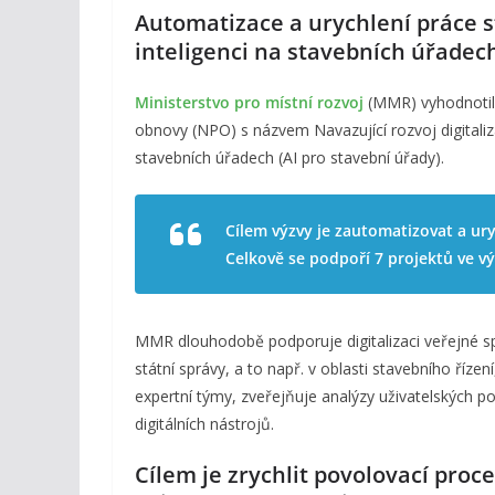
Automatizace a urychlení práce 
inteligenci na stavebních úřadec
Ministerstvo pro místní rozvoj
(MMR) vyhodnotil
obnovy (NPO) s názvem Navazující rozvoj digitali
stavebních úřadech (AI pro stavební úřady).
Cílem výzvy je zautomatizovat a ury
Celkově se podpoří 7 projektů ve vý
MMR dlouhodobě podporuje digitalizaci veřejné sp
státní správy, a to např. v oblasti stavebního říz
expertní týmy, zveřejňuje analýzy uživatelských po
digitálních nástrojů.
Cílem je zrychlit povolovací proces