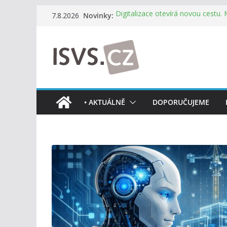
Přeskočit
Novinky:
Digitalizace otevírá novou cestu.
7.8.2026
na
mohou více spolupracovat
DIA: Stát poprvé v historii zapoju
obsah
testování digitálních služeb
DIA: Informační systém dlouhodob
července v plném provozu
RVIS – Výbor pro architekturu a říz
z nového jednání
Informace o obcích vždy po ruce
• AKTUÁLNĚ
DOPORUČUJEME
mobilní aplikaci