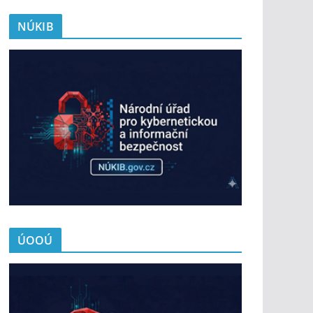
NÚKIB
ÚOOÚ