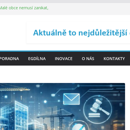
 Malé obce nemusí zanikat,
je širokou veřejnost do
ého řízení (ISDŘ) je od
ení ICT zveřejnil materiály
. SMS ČR spouští novou
PORADNA
EGDÍLNA
INOVACE
O NÁS
KONTAKTY