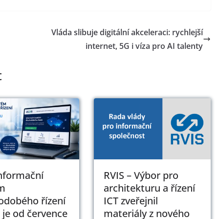
Vláda slibuje digitální akceleraci: rychlejší
internet, 5G i víza pro AI talenty
t
Informační
RVIS – Výbor pro
m
architekturu a řízení
odobého řízení
ICT zveřejnil
 je od července
materiály z nového