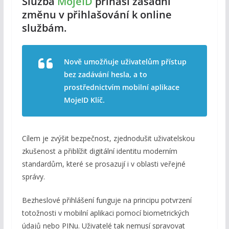
Služba
MojeID
přináší zásadní
změnu v přihlašování k online
službám.
Nově umožňuje uživatelům přístup
bez zadávání hesla, a to
prostřednictvím mobilní aplikace
MojeID Klíč.
Cílem je zvýšit bezpečnost, zjednodušit uživatelskou
zkušenost a přiblížit digitální identitu moderním
standardům, které se prosazují i v oblasti veřejné
správy.
Bezheslové přihlášení funguje na principu potvrzení
totožnosti v mobilní aplikaci pomocí biometrických
údajů nebo PINu. Uživatelé tak nemusí spravovat