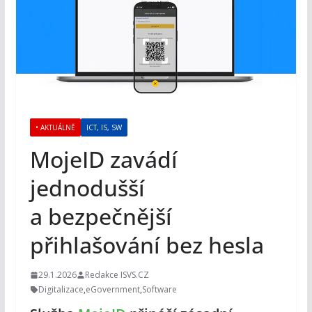
• AKTUÁLNĚ
ICT, IS, SW
MojeID zavádí
jednodušší
a bezpečnější
přihlašování bez hesla
29.1.2026
Redakce ISVS.CZ
Digitalizace
,
eGovernment
,
Software