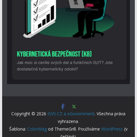
Copyright © 2026
ISVS.CZ a eGovernment
. Všechna práva
vyhrazena.
Šablona:
ColorMag
od ThemeGrill. Používáme
WordPress
(v
češtině).