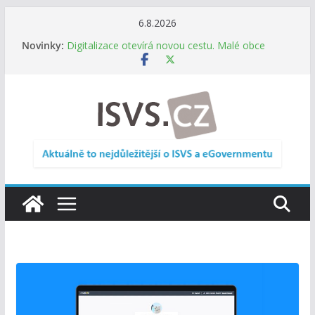
Přeskočit
6.8.2026
na
Novinky:
Informace o obcích vždy po ruce. SMS ČR spouští
obsah
novou mobilní aplikaci
Digitalizace otevírá novou cestu. Malé obce
nemusí zanikat, mohou více spolupracovat
DIA: Stát poprvé v historii zapojuje širokou
veřejnost do testování digitálních služeb
DIA: Informační systém dlouhodobého řízení
(ISDŘ) je od července v plném provozu
RVIS – Výbor pro architekturu a řízení ICT
zveřejnil materiály z nového jednání