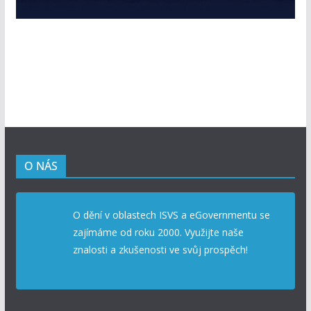
O NÁS
O dění v oblastech ISVS a eGovernmentu se
zajímáme od roku 2000. Využijte naše
znalosti a zkušenosti ve svůj prospěch!