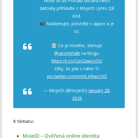
Nově se do Portálu občana nebo
datovky přihlásíte s MojeID i přes QR
kód.
Naskenujte, potvrďte v appce a je
to.
Co je nového, shrnuje
@jaromirtalir
na blogu:
https://t.co/CpnZawcoOU
Díky, že jste s námi
pic.twitter.com/mNLH9wo1X5
— MojeID (@mojeID)
January 28,
2026
K tématu:
MojeID – Ověřená online identita