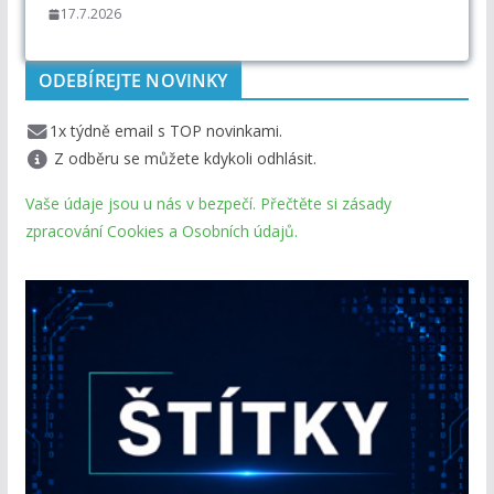
17.7.2026
ODEBÍREJTE NOVINKY
1x týdně email s TOP novinkami.
Z odběru se můžete kdykoli odhlásit.
Vaše údaje jsou u nás v bezpečí. Přečtěte si zásady
zpracování Cookies a Osobních údajů.