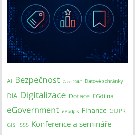
Bezpečnost
AI
Datové schránky
CzechPOINT
Digitalizace
DIA
Dotace
EGdílna
eGovernment
Finance
GDPR
ePodpis
Konference a semináře
ISSS
GIS