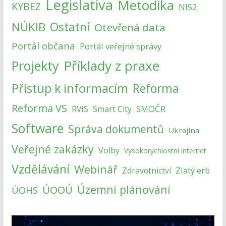
Legislativa
Metodika
KYBEZ
NIS2
NÚKIB
Ostatní
Otevřená data
Portál občana
Portál veřejné správy
Příklady z praxe
Projekty
Přístup k informacím
Reforma
Reforma VS
SMOČR
RVIS
Smart City
Software
Správa dokumentů
Ukrajina
Veřejné zakázky
Volby
Vysokorychlostní internet
Vzdělávání
Webinář
Zlatý erb
Zdravotnictví
Územní plánování
ÚOOÚ
ÚOHS