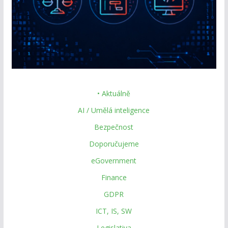
• Aktuálně
AI / Umělá inteligence
Bezpečnost
Doporučujeme
eGovernment
Finance
GDPR
ICT, IS, SW
Legislativa