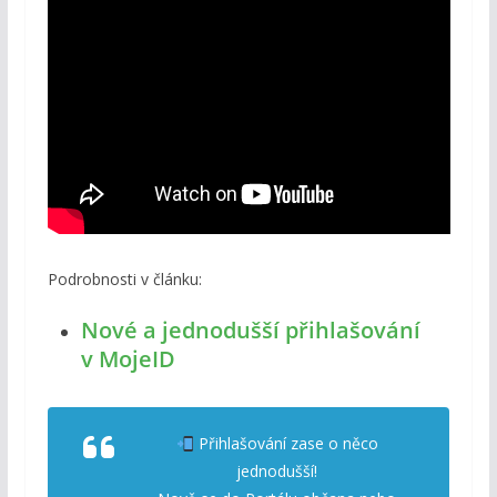
Podrobnosti v článku:
Nové a jednodušší přihlašování
v MojeID
Přihlašování zase o něco
jednodušší!