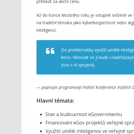
přihlásit za akční cenu.
Až do konce letošního roku je vstupné snížené ve 
na tradiční témata jako kyberbezpečnost nebo digi
inteligenci.
Do problematiky využití umělé inteli
letos. Věnovat se jí bude i nadcházejíc
jsou s ní spojená,
— popisuje programový ředitel konference Vojtěch 
Hlavní témata:
Stav a budoucnost eGovernmentu
Financování eGov projektů veřejné spr
Využití umělé inteligence ve veřejné sp