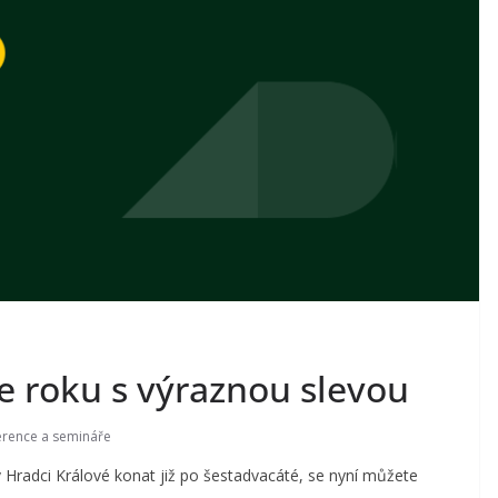
e roku s výraznou slevou
erence a semináře
 v Hradci Králové konat již po šestadvacáté, se nyní můžete