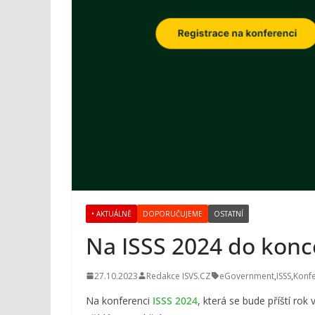
• AKTUÁLNĚ
DOPORUČUJEME
OSTATNÍ
Na ISSS 2024 do konc
27.10.2023
Redakce ISVS.CZ
eGovernment
,
ISSS
,
Konf
Na konferenci
ISSS 2024
, která se bude příští rok