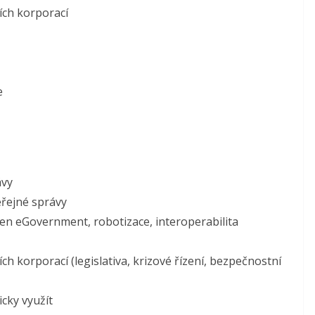
ích korporací
e
ávy
eřejné správy
en eGovernment, robotizace, interoperabilita
 korporací (legislativa, krizové řízení, bezpečnostní
icky využít