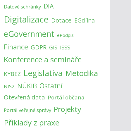
DIA
Datové schránky
Digitalizace
Dotace
EGdílna
eGovernment
ePodpis
Finance
GDPR
ISSS
GIS
Konference a semináře
Legislativa
Metodika
KYBEZ
NÚKIB
Ostatní
NIS2
Otevřená data
Portál občana
Projekty
Portál veřejné správy
Příklady z praxe