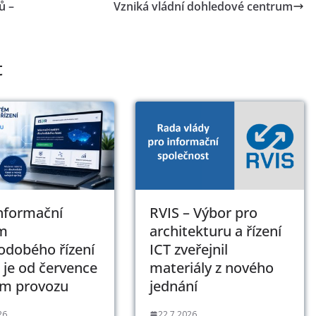
ů –
Vzniká vládní dohledové centrum
t
Informační
RVIS – Výbor pro
m
architekturu a řízení
odobého řízení
ICT zveřejnil
 je od července
materiály z nového
ém provozu
jednání
26
22.7.2026