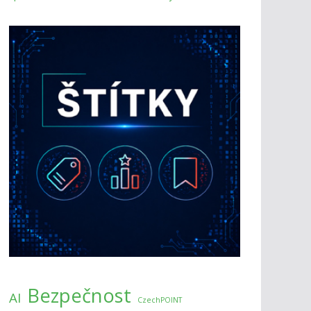
Bezpečnost
AI
CzechPOINT