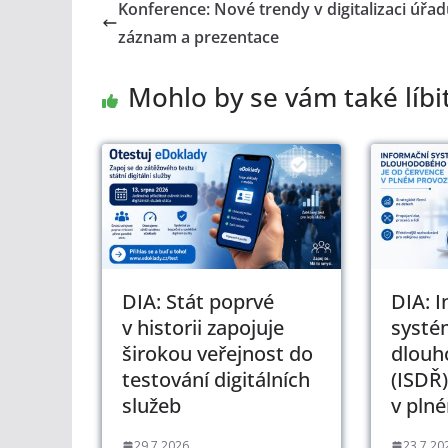
Konference: Nové trendy v digitalizaci úřad
záznam a prezentace
Mohlo by se vám také líbi
DIA: Stát poprvé
DIA: 
v historii zapojuje
systé
širokou veřejnost do
dlouh
testování digitálních
(ISDŘ)
služeb
v pln
29.7.2026
23.7.20