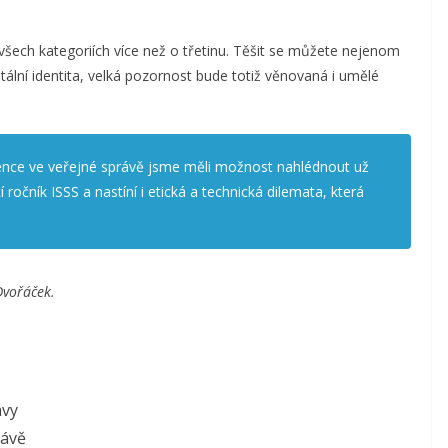
všech kategoriích více než o třetinu. Těšit se můžete nejenom
tální identita, velká pozornost bude totiž věnovaná i umělé
gence ve veřejné správě jsme měli možnost nahlédnout už
í ročník ISSS a nastíní i etická a technická dilemata, která
Dvořáček.
ávy
rávě