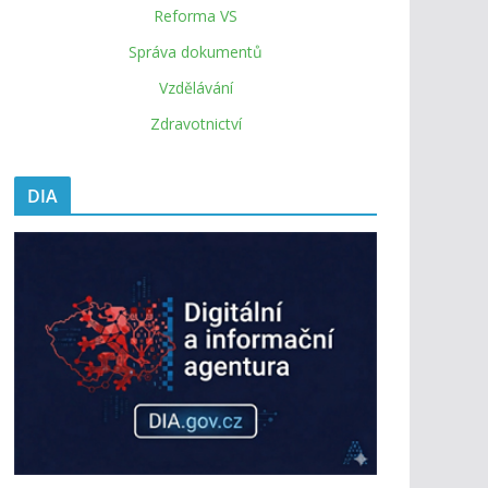
Reforma VS
Správa dokumentů
Vzdělávání
Zdravotnictví
DIA