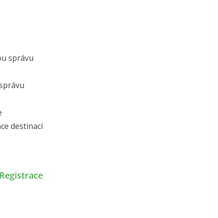
nou správu
 správu
e
ce destinací
Registrace