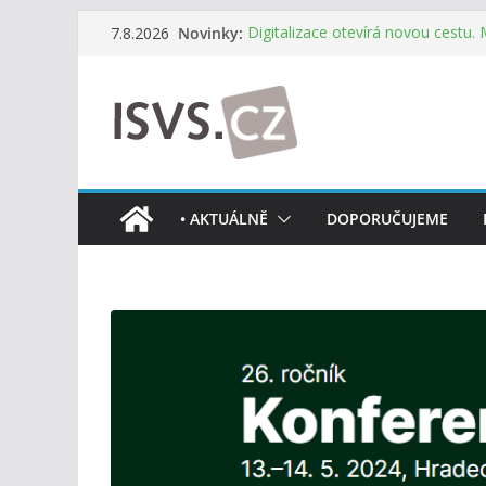
Přeskočit
Novinky:
Digitalizace otevírá novou cestu.
7.8.2026
na
mohou více spolupracovat
DIA: Stát poprvé v historii zapoju
obsah
testování digitálních služeb
DIA: Informační systém dlouhodob
července v plném provozu
RVIS – Výbor pro architekturu a říz
z nového jednání
Informace o obcích vždy po ruce
• AKTUÁLNĚ
DOPORUČUJEME
mobilní aplikaci