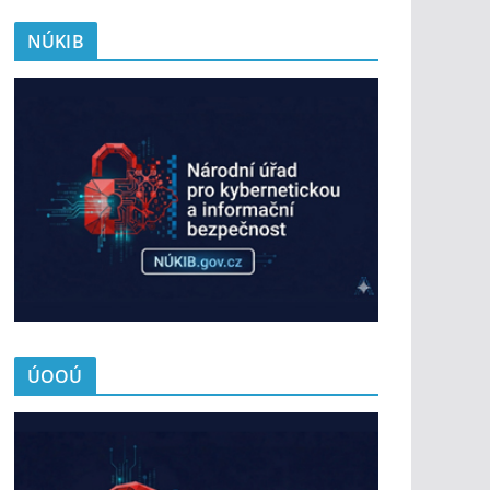
NÚKIB
ÚOOÚ