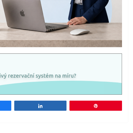
e
Share
Pin