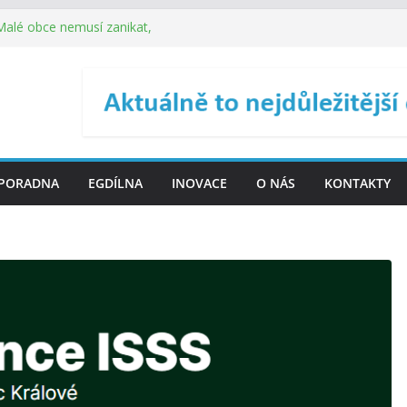
 Malé obce nemusí zanikat,
je širokou veřejnost do
ého řízení (ISDŘ) je od
ení ICT zveřejnil materiály
. SMS ČR spouští novou
PORADNA
EGDÍLNA
INOVACE
O NÁS
KONTAKTY