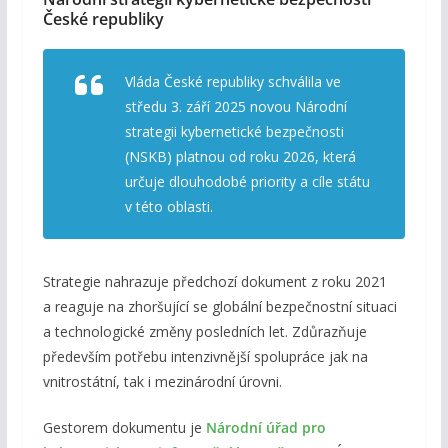
České republiky
Vláda České republiky schválila ve
středu 3. září 2025 novou Národní
strategii kybernetické bezpečnosti
(NSKB) platnou od roku 2026, která
určuje dlouhodobé priority a cíle státu
v této oblasti.
Strategie nahrazuje předchozí dokument z roku 2021
a reaguje na zhoršující se globální bezpečnostní situaci
a technologické změny posledních let. Zdůrazňuje
především potřebu intenzivnější spolupráce jak na
vnitrostátní, tak i mezinárodní úrovni.
Gestorem dokumentu je
Národní úřad pro