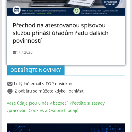
Přechod na atestovanou spisovou
službu přináší úřadům řadu dalších
povinností
17.7.2026
ODEBÍREJTE NOVINKY
1x týdně email s TOP novinkami.
Z odběru se můžete kdykoli odhlásit.
Vaše údaje jsou u nás v bezpečí. Přečtěte si zásady
zpracování Cookies a Osobních údajů.