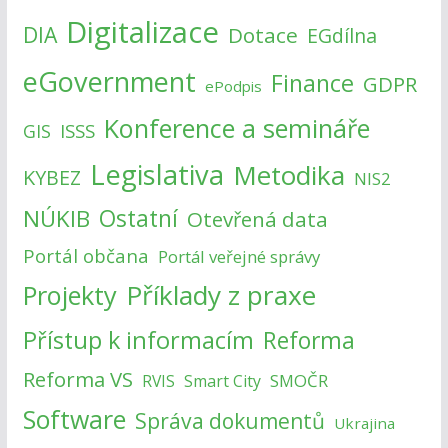
Digitalizace
DIA
Dotace
EGdílna
eGovernment
Finance
GDPR
ePodpis
Konference a semináře
ISSS
GIS
Legislativa
Metodika
KYBEZ
NIS2
NÚKIB
Ostatní
Otevřená data
Portál občana
Portál veřejné správy
Příklady z praxe
Projekty
Přístup k informacím
Reforma
Reforma VS
SMOČR
RVIS
Smart City
Software
Správa dokumentů
Ukrajina