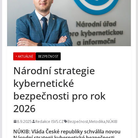
• AKTUÁLNĚ
BEZPEČNOST
Národní strategie
kybernetické
bezpečnosti pro rok
2026
8.9.2025
Redakce ISVS.CZ
Bezpečnost
,
Metodika
,
NÚKIB
NÚKIB: Vláda České republiky schválila novou
Národní strategii kybernetické bezpečnosti