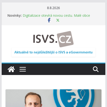
Přeskočit
8.8.2026
na
Novinky:
Digitalizace otevírá novou cestu. Malé obce
obsah
nemusí zanikat, mohou více spolupracovat
DIA: Stát poprvé v historii zapojuje širokou
veřejnost do testování digitálních služeb
DIA: Informační systém dlouhodobého řízení
(ISDŘ) je od července v plném provozu
RVIS – Výbor pro architekturu a řízení ICT
zveřejnil materiály z nového jednání
Informace o obcích vždy po ruce. SMS ČR spouští
novou mobilní aplikaci